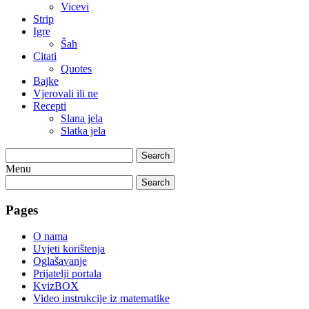
Vicevi
Strip
Igre
Šah
Citati
Quotes
Bajke
Vjerovali ili ne
Recepti
Slana jela
Slatka jela
Search
Menu
Search
Pages
O nama
Uvjeti korištenja
Oglašavanje
Prijatelji portala
KvizBOX
Video instrukcije iz matematike