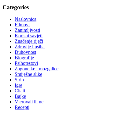
Categories
Naslovnica
Filmovi
Zanimljivosti
Korisni savjeti
Značenje riječi
Zdravlje i psiha
Duhovnost
Biografije
Psihotestovi
Zagonetke i mozgalice
Smiješne slike
Strip
Igre
Citati
Bajke
Vjerovali ili ne
Recepti