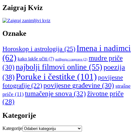
Zaigraj Kviz
Oznake
Imena i nadimci
Horoskop i astrologija
(25)
(62)
mudre priče
kako lakše učiti
(7)
mišljenja i rasprave
(2)
najbolji filmovi online
(55)
poezija
(30)
Poruke i čestitke
(101)
(38)
povijesne
povijesne građevine
(30)
fotografije
(22)
strašne
tumačenje snova
(32)
životne priče
priče
(11)
(28)
Kategorije
Kategorije