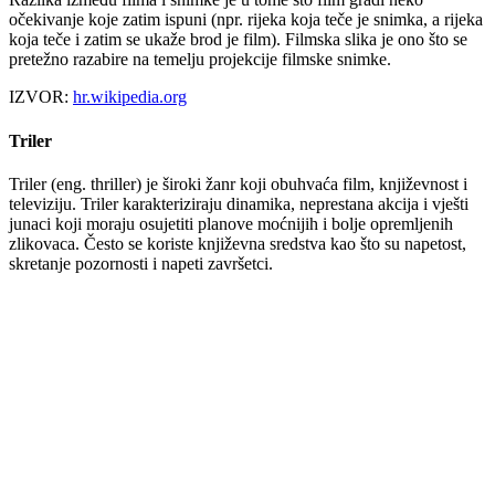
očekivanje koje zatim ispuni (npr. rijeka koja teče je snimka, a rijeka
koja teče i zatim se ukaže brod je film). Filmska slika je ono što se
pretežno razabire na temelju projekcije filmske snimke.
IZVOR:
hr.wikipedia.org
Triler
Triler (eng. thriller) je široki žanr koji obuhvaća film, književnost i
televiziju. Triler karakteriziraju dinamika, neprestana akcija i vješti
junaci koji moraju osujetiti planove moćnijih i bolje opremljenih
zlikovaca. Često se koriste književna sredstva kao što su napetost,
skretanje pozornosti i napeti završetci.