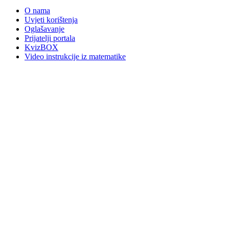
O nama
Uvjeti korištenja
Oglašavanje
Prijatelji portala
KvizBOX
Video instrukcije iz matematike