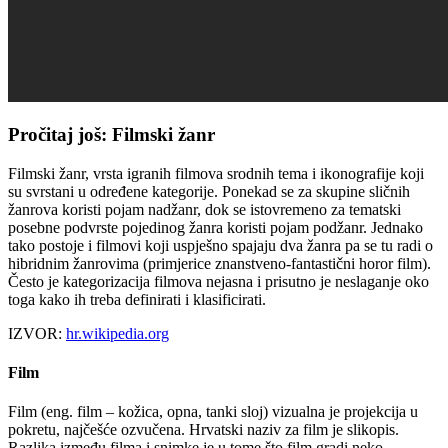
Pročitaj još: Filmski žanr
Filmski žanr, vrsta igranih filmova srodnih tema i ikonografije koji
su svrstani u određene kategorije. Ponekad se za skupine sličnih
žanrova koristi pojam nadžanr, dok se istovremeno za tematski
posebne podvrste pojedinog žanra koristi pojam podžanr. Jednako
tako postoje i filmovi koji uspješno spajaju dva žanra pa se tu radi o
hibridnim žanrovima (primjerice znanstveno-fantastični horor film).
Često je kategorizacija filmova nejasna i prisutno je neslaganje oko
toga kako ih treba definirati i klasificirati.
IZVOR:
hr.wikipedia.org
Film
Film (eng. film – kožica, opna, tanki sloj) vizualna je projekcija u
pokretu, najčešće ozvučena. Hrvatski naziv za film je slikopis.
Razlika između filma i snimke je u tome što film gradi neko