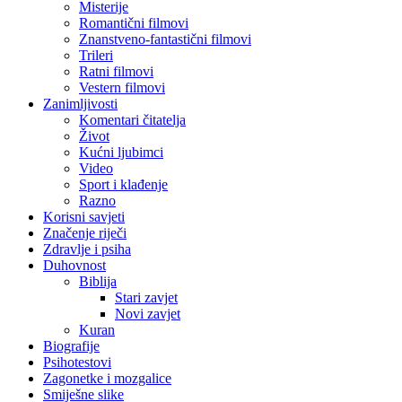
Misterije
Romantični filmovi
Znanstveno-fantastični filmovi
Trileri
Ratni filmovi
Vestern filmovi
Zanimljivosti
Komentari čitatelja
Život
Kućni ljubimci
Video
Sport i klađenje
Razno
Korisni savjeti
Značenje riječi
Zdravlje i psiha
Duhovnost
Biblija
Stari zavjet
Novi zavjet
Kuran
Biografije
Psihotestovi
Zagonetke i mozgalice
Smiješne slike