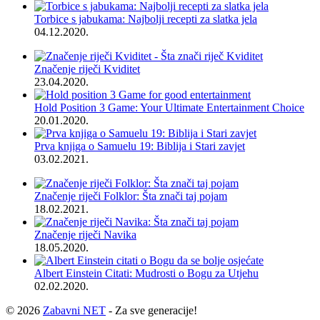
Torbice s jabukama: Najbolji recepti za slatka jela
04.12.2020.
Značenje riječi Kviditet
23.04.2020.
Hold Position 3 Game: Your Ultimate Entertainment Choice
20.01.2020.
Prva knjiga o Samuelu 19: Biblija i Stari zavjet
03.02.2021.
Značenje riječi Folklor: Šta znači taj pojam
18.02.2021.
Značenje riječi Navika
18.05.2020.
Albert Einstein Citati: Mudrosti o Bogu za Utjehu
02.02.2020.
© 2026
Zabavni NET
- Za sve generacije!