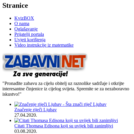
Stranice
KvizBOX
O nama
Oglašavanje
Prijatelji portala
Uvjeti korištenja
Video instrukcije iz matematike
"Pronađite zabavu za cijelu obitelj uz raznolike sadržaje i otkrijte
interesantne činjenice iz cijelog svijeta. Spremite se za nezaboravno
iskustvo!"
Značenje riječi Ljubav
27.04.2020.
Citati Thomasa Edisona koji su uvijek bili zanimljivi
03.08.2020.