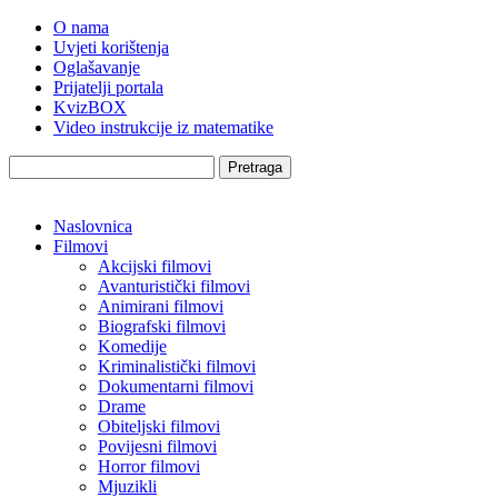
O nama
Uvjeti korištenja
Oglašavanje
Prijatelji portala
KvizBOX
Video instrukcije iz matematike
Pretraga
Naslovnica
Filmovi
Akcijski filmovi
Avanturistički filmovi
Animirani filmovi
Biografski filmovi
Komedije
Kriminalistički filmovi
Dokumentarni filmovi
Drame
Obiteljski filmovi
Povijesni filmovi
Horror filmovi
Mjuzikli