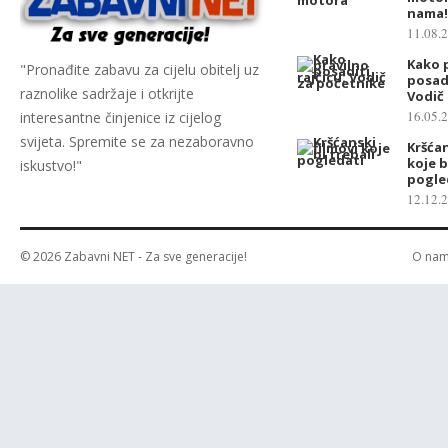
nama!
11.08.
Kako 
"Pronađite zabavu za cijelu obitelj uz
posadi
raznolike sadržaje i otkrijte
Vodič
16.05.
interesantne činjenice iz cijelog
svijeta. Spremite se za nezaboravno
Kršćan
koje b
iskustvo!"
pogle
12.12.
© 2026
Zabavni NET
- Za sve generacije!
O na