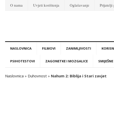
O nama
Uvjeti korištenja
Oglašavanje
Prijatelji
NASLOVNICA
FILMOVI
ZANIMLJIVOSTI
KORISNI
PSIHOTESTOVI
ZAGONETKE I MOZGALICE
SMIJEŠNE 
Naslovnica
»
Duhovnost
»
Nahum 2: Biblija i Stari zavjet