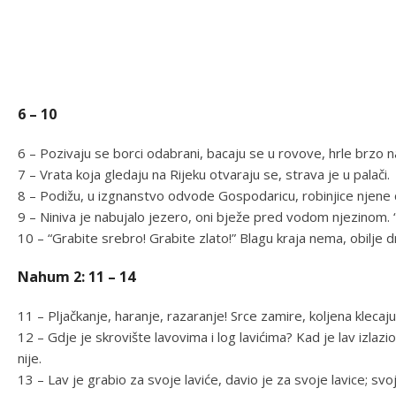
6 – 10
6 – Pozivaju se borci odabrani, bacaju se u rovove, hrle brzo 
7 – Vrata koja gledaju na Rijeku otvaraju se, strava je u palači.
8 – Podižu, u izgnanstvo odvode Gospodaricu, robinjice njene cv
9 – Niniva je nabujalo jezero, oni bježe pred vodom njezinom. “Z
10 – “Grabite srebro! Grabite zlato!” Blagu kraja nema, obilje 
Nahum 2: 11 – 14
11 – Pljačkanje, haranje, razaranje! Srce zamire, koljena klecaju
12 – Gdje je skrovište lavovima i log lavićima? Kad je lav izlazio, 
nije.
13 – Lav je grabio za svoje laviće, davio je za svoje lavice; svo