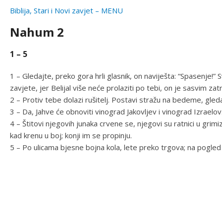
Biblija, Stari i Novi zavjet – MENU
Nahum 2
1 – 5
1 – Gledajte, preko gora hrli glasnik, on naviješta: “Spasenje!”
zavjete, jer Belijal više neće prolaziti po tebi, on je sasvim zatr
2 – Protiv tebe dolazi rušitelj. Postavi stražu na bedeme, gled
3 – Da, Jahve će obnoviti vinograd Jakovljev i vinograd Izraelov. P
4 – Štitovi njegovih junaka crvene se, njegovi su ratnici u grimi
kad krenu u boj; konji im se propinju.
5 – Po ulicama bjesne bojna kola, lete preko trgova; na pogled