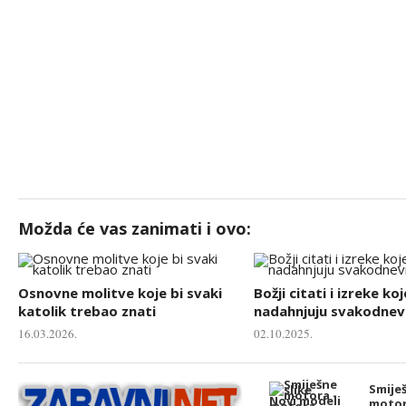
Možda će vas zanimati i ovo:
Osnovne molitve koje bi svaki
Božji citati i izreke koj
katolik trebao znati
nadahnjuju svakodnevn
16.03.2026.
02.10.2025.
Smiješ
motor