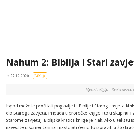
Nahum 2: Biblija i Stari zavje
27.12.2020.
Biblija
Vjera i religija – Sveto pismo i
Ispod možete pročitati poglavlje iz Biblije i Starog zavjeta
Na
dio Staroga zavjeta. Pripada u proročke knjige i to u skupinu 12
Starome zavjetu). Biblijska kratica knjige je Nah. Ako u tekstu
navedite u komentarima i nastojati ćemo to ispraviti u što kr