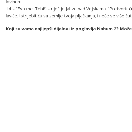
lovinom.
14 – “Evo me! Tebi!” – riječ je Jahve nad Vojskama. “Pretvorit ć
laviće. Istrijebit ću sa zemlje tvoja pljačkanja, i neće se više čut
Koji su vama najljepši dijelovi iz poglavlja Nahum 2? Mo