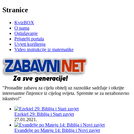
Stranice
KvizBOX
O nama
Oglašavanje
Prijatelji portala
Uvjeti korištenja
Video instrukcije iz matematike
"Pronađite zabavu za cijelu obitelj uz raznolike sadržaje i otkrijte
interesantne činjenice iz cijelog svijeta. Spremite se za nezaboravno
iskustvo!"
Ezekiel 29: Biblija i Stari zavjet
27.01.2021.
Evanđelje po Mateju 14: Biblija i Novi zavjet