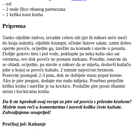
– sol
– 2 male žlice ribanog parmezana
– 1 kriška toast kruha
Priprema
Tanko oljuštite mrkvu, izvadite celeru niti (jer ih mikser neće moći
do kraja usitniti), oljuštite krumpir, očistite listove salate, zatim dobro
operite povrće, ocijedite ga, izrežite na komade i stavite u posudu.
Dolijte gotovo litru i pol vode, poklopite pa neka kuha oko sat
vremena, sve dok povrće ne postane mekano. Posolite, ostavite da
se ohladi, ocijedite, pa stavite u mikser da se miješa, dodavši kutlaču
juhe u kojoj se povrće kuhalo, 2 minute najvećom brzinom.
Ponovite postupak 2-3 puta, dok ne dobijete masu poput kreme.
Ako je pire pregust, dodajte mu malo mlijeka. Posebno prepržite
krišku kruha i narežite je na kockice. Poslužite pire posut ribanim
sirom i kockicama kruha.
Da li ste isprobali ovaj recept za pire od povrća s prženim kruhom?
Možete nam reći u komentarima i navesti koliko često kuhate.
Zahvaljujemo unaprijed!
Pročitaj još: Kuhanje