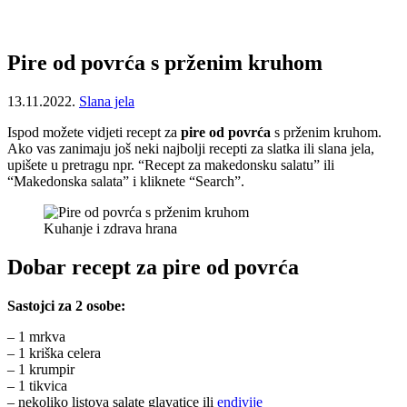
Pire od povrća s prženim kruhom
13.11.2022.
Slana jela
Ispod možete vidjeti recept za
pire od povrća
s prženim kruhom.
Ako vas zanimaju još neki najbolji recepti za slatka ili slana jela,
upišete u pretragu npr. “Recept za makedonsku salatu” ili
“Makedonska salata” i kliknete “Search”.
Kuhanje i zdrava hrana
Dobar recept za pire od povrća
Sastojci za 2 osobe:
– 1 mrkva
– 1 kriška celera
– 1 krumpir
– 1 tikvica
– nekoliko listova salate glavatice ili
endivije