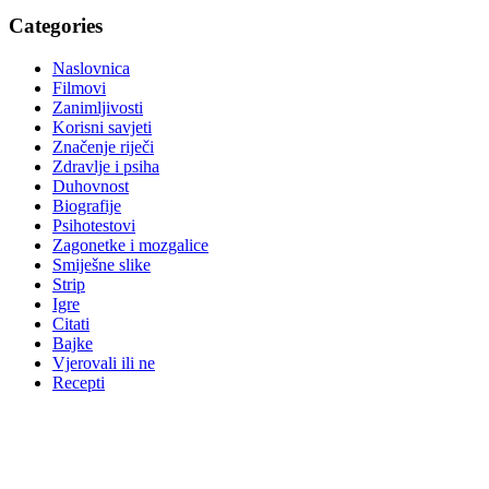
Categories
Naslovnica
Filmovi
Zanimljivosti
Korisni savjeti
Značenje riječi
Zdravlje i psiha
Duhovnost
Biografije
Psihotestovi
Zagonetke i mozgalice
Smiješne slike
Strip
Igre
Citati
Bajke
Vjerovali ili ne
Recepti