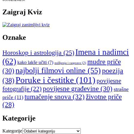
Zaigraj Kviz
Oznake
Imena i nadimci
Horoskop i astrologija
(25)
(62)
mudre priče
kako lakše učiti
(7)
mišljenja i rasprave
(2)
najbolji filmovi online
(55)
poezija
(30)
Poruke i čestitke
(101)
(38)
povijesne
povijesne građevine
(30)
fotografije
(22)
strašne
tumačenje snova
(32)
životne priče
priče
(11)
(28)
Kategorije
Kategorije