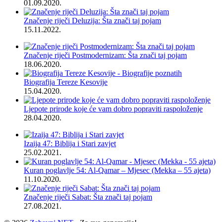
01.09.2020.
Značenje riječi Deluzija: Šta znači taj pojam
15.11.2022.
Značenje riječi Postmodernizam: Šta znači taj pojam
18.06.2020.
Biografija Tereze Kesovije
15.04.2020.
Ljepote prirode koje će vam dobro popraviti raspoloženje
28.04.2020.
Izaija 47: Biblija i Stari zavjet
25.02.2021.
Kuran poglavlje 54: Al-Qamar – Mjesec (Mekka – 55 ajeta)
11.10.2020.
Značenje riječi Sabat: Šta znači taj pojam
27.08.2021.