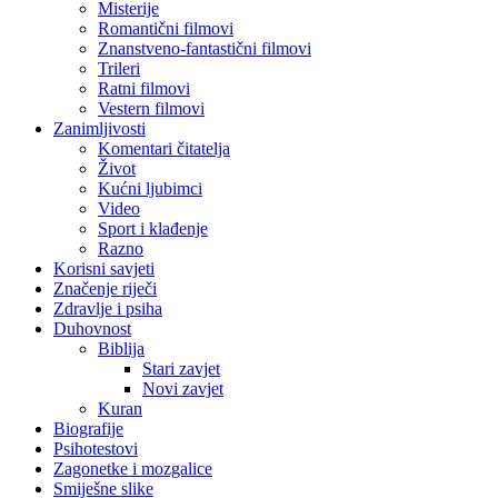
Misterije
Romantični filmovi
Znanstveno-fantastični filmovi
Trileri
Ratni filmovi
Vestern filmovi
Zanimljivosti
Komentari čitatelja
Život
Kućni ljubimci
Video
Sport i klađenje
Razno
Korisni savjeti
Značenje riječi
Zdravlje i psiha
Duhovnost
Biblija
Stari zavjet
Novi zavjet
Kuran
Biografije
Psihotestovi
Zagonetke i mozgalice
Smiješne slike