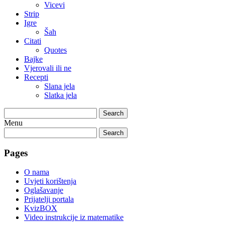
Vicevi
Strip
Igre
Šah
Citati
Quotes
Bajke
Vjerovali ili ne
Recepti
Slana jela
Slatka jela
Search
Menu
Search
Pages
O nama
Uvjeti korištenja
Oglašavanje
Prijatelji portala
KvizBOX
Video instrukcije iz matematike