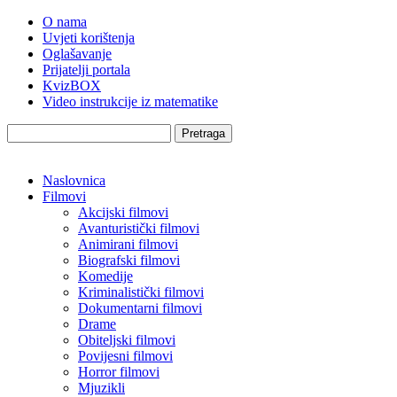
O nama
Uvjeti korištenja
Oglašavanje
Prijatelji portala
KvizBOX
Video instrukcije iz matematike
Pretraga
Naslovnica
Filmovi
Akcijski filmovi
Avanturistički filmovi
Animirani filmovi
Biografski filmovi
Komedije
Kriminalistički filmovi
Dokumentarni filmovi
Drame
Obiteljski filmovi
Povijesni filmovi
Horror filmovi
Mjuzikli