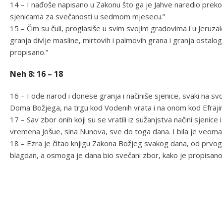
14 – I nađoše napisano u Zakonu što ga je Jahve naredio preko 
sjenicama za svečanosti u sedmom mjesecu.”
15 – Čim su čuli, proglasiše u svim svojim gradovima i u Jeruzal
granja divlje masline, mirtovih i palmovih grana i granja ostalo
propisano.”
Neh 8: 16 – 18
16 – I ode narod i donese granja i načiniše sjenice, svaki na s
Doma Božjega, na trgu kod Vodenih vrata i na onom kod Efraji
17 – Sav zbor onih koji su se vratili iz sužanjstva načini sjenice i 
vremena Jošue, sina Nunova, sve do toga dana. I bila je veoma 
18 – Ezra je čitao knjigu Zakona Božjeg svakog dana, od prv
blagdan, a osmoga je dana bio svečani zbor, kako je propisano