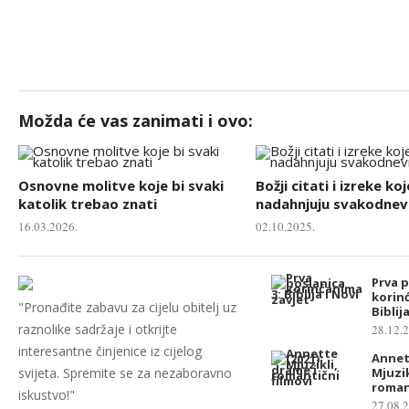
Možda će vas zanimati i ovo:
Osnovne molitve koje bi svaki
Božji citati i izreke koj
katolik trebao znati
nadahnjuju svakodnevn
16.03.2026.
02.10.2025.
Prva 
korin
"Pronađite zabavu za cijelu obitelj uz
Biblij
raznolike sadržaje i otkrijte
28.12.
interesantne činjenice iz cijelog
Annett
svijeta. Spremite se za nezaboravno
Mjuzik
romant
iskustvo!"
27.08.