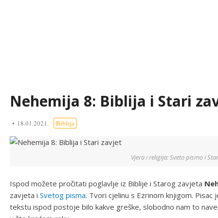
Nehemija 8: Biblija i Stari za
18.01.2021.
Biblija
Vjera i religija: Sveto pismo i Sta
Ispod možete pročitati poglavlje iz Biblije i Starog zavjeta
Neh
zavjeta i
Svetog pisma
. Tvori cjelinu s Ezrinom knjigom. Pisac
tekstu ispod postoje bilo kakve greške, slobodno nam to naved