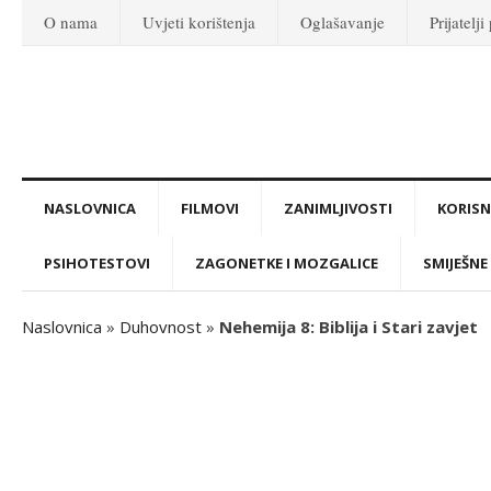
O nama
Uvjeti korištenja
Oglašavanje
Prijatelji
NASLOVNICA
FILMOVI
ZANIMLJIVOSTI
KORISNI
PSIHOTESTOVI
ZAGONETKE I MOZGALICE
SMIJEŠNE 
Naslovnica
»
Duhovnost
»
Nehemija 8: Biblija i Stari zavjet