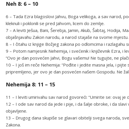
Neh 8: 6 – 10
6 – Tada Ezra blagoslovi Jahvu, Boga velikoga, a sav narod, po
kleknuli i poklonili se pred Jahvom, licem do zemlje.
7 – A leviti Ješua, Bani, Šerebja, Jamin, Akub, Šabtaj, Hodija, M
objašnjavahu Zakon narodu, a narod stajaše na svome mjestu.
8 – I čitahu iz knjige Božjeg zakona po odlomcima i razlagahu 
9 – Potom namjesnik Nehemija, i svećenik i književnik Ezra, i 
“Ovo je dan posvećen Jahvi, Bogu vašemu! Ne tugujte, ne plačite
10 – I još im reče Nehemija: “Pođite i jedite masna jela, i pijte 
pripremljeno, jer ovo je dan posvećen našem Gospodu. Ne žalos
Nehemija 8: 11 – 15
11 – I leviti umirivahu sav narod govoreći: “Umirite se: ovaj je 
12 – I ode sav narod da jede i pije, i da šalje obroke, i da slavi ve
objavljene.
13 – Drugog dana skupiše se glavari obitelji svega naroda, sveće
Zakona.