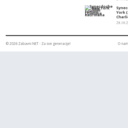
Synec
York (
Charl
28.10.
© 2026
Zabavni NET
- Za sve generacije!
O na