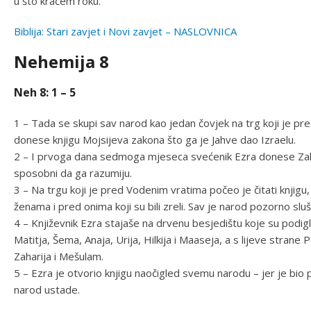
u što kraćem roku.
Biblija: Stari zavjet i Novi zavjet – NASLOVNICA
Nehemija 8
Neh 8: 1 – 5
1 – Tada se skupi sav narod kao jedan čovjek na trg koji je pr
donese knjigu Mojsijeva zakona što ga je Jahve dao Izraelu.
2 – I prvoga dana sedmoga mjeseca svećenik Ezra donese Zakon p
sposobni da ga razumiju.
3 – Na trgu koji je pred Vodenim vratima počeo je čitati knjigu
ženama i pred onima koji su bili zreli. Sav je narod pozorno slu
4 – Književnik Ezra stajaše na drvenu besjedištu koje su podigl
Matitja, Šema, Anaja, Urija, Hilkija i Maaseja, a s lijeve stran
Zaharija i Mešulam.
5 – Ezra je otvorio knjigu naočigled svemu narodu – jer je bio 
narod ustade.