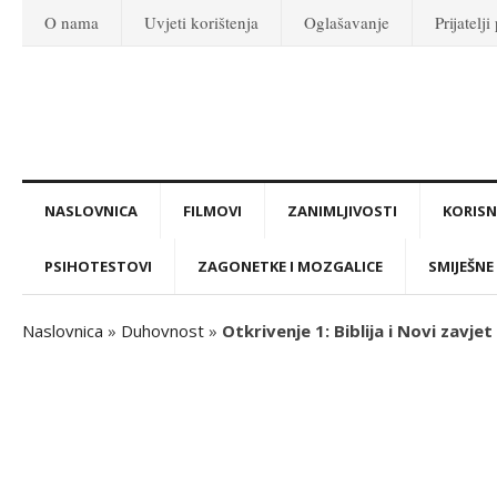
O nama
Uvjeti korištenja
Oglašavanje
Prijatelji
NASLOVNICA
FILMOVI
ZANIMLJIVOSTI
KORISNI
PSIHOTESTOVI
ZAGONETKE I MOZGALICE
SMIJEŠNE 
Naslovnica
»
Duhovnost
»
Otkrivenje 1: Biblija i Novi zavjet