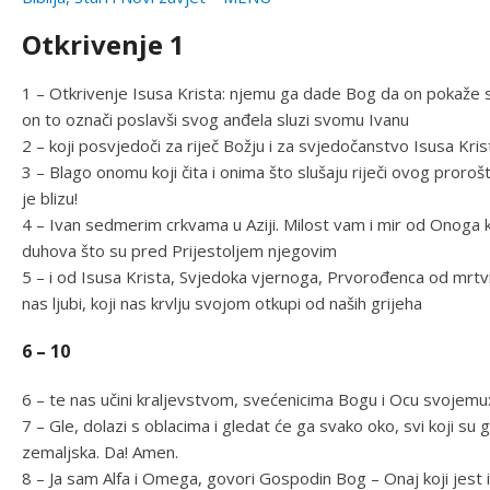
Otkrivenje 1
1 – Otkrivenje Isusa Krista: njemu ga dade Bog da on pokaže 
on to označi poslavši svog anđela sluzi svomu Ivanu
2 – koji posvjedoči za riječ Božju i za svjedočanstvo Isusa Kris
3 – Blago onomu koji čita i onima što slušaju riječi ovog proroš
je blizu!
4 – Ivan sedmerim crkvama u Aziji. Milost vam i mir od Onoga koji
duhova što su pred Prijestoljem njegovim
5 – i od Isusa Krista, Svjedoka vjernoga, Prvorođenca od mrtvi
nas ljubi, koji nas krvlju svojom otkupi od naših grijeha
6 – 10
6 – te nas učini kraljevstvom, svećenicima Bogu i Ocu svojemu:
7 – Gle, dolazi s oblacima i gledat će ga svako oko, svi koji su 
zemaljska. Da! Amen.
8 – Ja sam Alfa i Omega, govori Gospodin Bog – Onaj koji jest i k