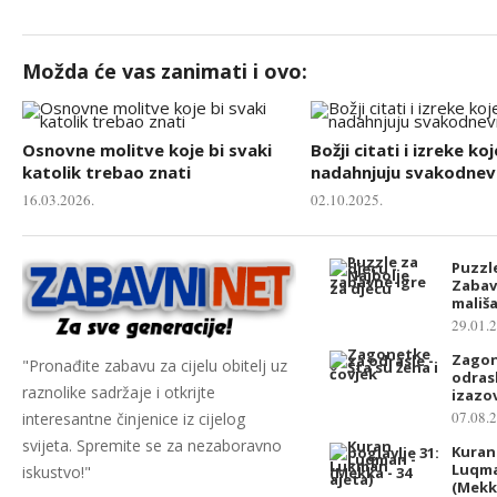
Možda će vas zanimati i ovo:
Osnovne molitve koje bi svaki
Božji citati i izreke koj
katolik trebao znati
nadahnjuju svakodnevn
16.03.2026.
02.10.2025.
Puzzle
Zabav
mališ
29.01.
Zagon
"Pronađite zabavu za cijelu obitelj uz
odras
raznolike sadržaje i otkrijte
izazo
07.08.
interesantne činjenice iz cijelog
svijeta. Spremite se za nezaboravno
Kuran 
Luqma
iskustvo!"
(Mekka