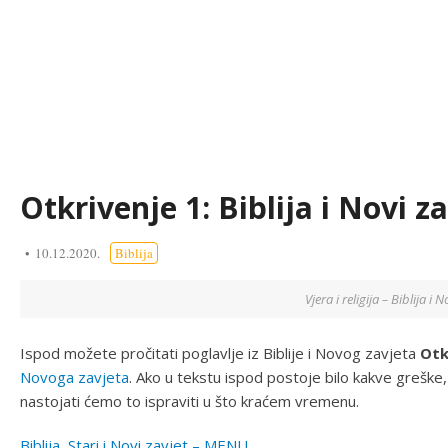
Otkrivenje 1: Biblija i Novi z
10.12.2020.
Biblija
Vjera i religija – Biblija i N
Ispod možete pročitati poglavlje iz Biblije i Novog zavjeta
Otk
Novoga zavjeta
. Ako u tekstu ispod postoje bilo kakve grešk
nastojati ćemo to ispraviti u što kraćem vremenu.
Biblija, Stari i Novi zavjet – MENU