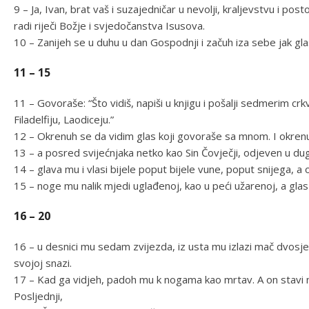
9 – Ja, Ivan, brat vaš i suzajedničar u nevolji, kraljevstvu i po
radi riječi Božje i svjedočanstva Isusova.
10 – Zanijeh se u duhu u dan Gospodnji i začuh iza sebe jak glas
11 – 15
11 – Govoraše: “Što vidiš, napiši u knjigu i pošalji sedmerim cr
Filadelfiju, Laodiceju.”
12 – Okrenuh se da vidim glas koji govoraše sa mnom. I okrenuv
13 – a posred svijećnjaka netko kao Sin Čovječji, odjeven u du
14 – glava mu i vlasi bijele poput bijele vune, poput snijega, a
15 – noge mu nalik mjedi uglađenoj, kao u peći užarenoj, a gl
16 – 20
16 – u desnici mu sedam zvijezda, iz usta mu izlazi mač dvosječ
svojoj snazi.
17 – Kad ga vidjeh, padoh mu k nogama kao mrtav. A on stavi n
Posljednji,