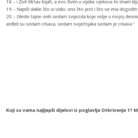
18 – i Živi! Mrtav bijah, a evo živim u vijeke vjekova te imam kl
19 – Napiši dakle što si vidio: ono što jest i što se ima dogoditi 
20 – Glede tajne onih sedam zvijezda koje vidje u mojoj desnic
anđeli su sedam crkava, sedam svijećnjaka sedam je crkava.”
Koji su vama najljepši dijelovi iz poglavlja Otkrivenje 1