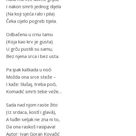
I nakon smrti jednog dijela
(Na koji sjeća ralo i pila)
Čeka cijelo pogreb tijela.
Odbačenu u crnu tamu
(Koja kao krv je gusta)
U grču pustili su samu,
Bez njena srca i bez usta.
Pa ipak katkada u noći
Možda ona srce steže –
I kaže: Slušaj, treba poći,
Komadić smrti tebe veže…
Sada nad njom raste žito
(Iz srdaca, kostî i glavâ),
A tuđin seljak ne zna ni to,
Da ona raskoš rasipava!
Autor: Ivan Goran Kovačić