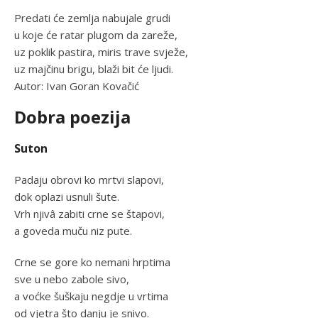
Predati će zemlja nabujale grudi
u koje će ratar plugom da zareže,
uz poklik pastira, miris trave svježe,
uz majčinu brigu, blaži bit će ljudi.
Autor: Ivan Goran Kovačić
Dobra poezija
Suton
Padaju obrovi ko mrtvi slapovi,
dok oplazi usnuli šute.
Vrh njivâ zabiti crne se štapovi,
a goveda muču niz pute.
Crne se gore ko nemani hrptima
sve u nebo zabole sivo,
a voćke šuškaju negdje u vrtima
od vjetra što danju je snivo.