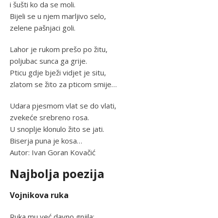
i šušti ko da se moli.
Bijeli se u njem marljivo selo,
zelene pašnjaci goli.
Lahor je rukom prešo po žitu,
poljubac sunca ga grije.
Pticu gdje bježi vidjet je situ,
zlatom se žito za pticom smije…
Udara pjesmom vlat se do vlati,
zvekeće srebreno rosa.
U snoplje klonulo žito se jati.
Biserja puna je kosa…
Autor: Ivan Goran Kovačić
Najbolja poezija
Vojnikova ruka
Ruka mu već davno gnjila;