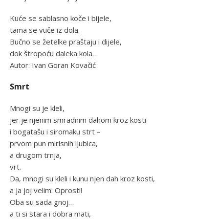
Kuće se sablasno koče i bijele,
tama se vuče iz dola.
Bučno se žetelke praštaju i dijele,
dok štropoću daleka kola…
Autor: Ivan Goran Kovačić
Smrt
Mnogi su je kleli,
jer je njenim smradnim dahom kroz kosti
i bogatašu i siromaku strt –
prvom pun mirisnih ljubica,
a drugom trnja,
vrt.
Da, mnogi su kleli i kunu njen dah kroz kosti,
a ja joj velim: Oprosti!
Oba su sada gnoj…
a ti si stara i dobra mati,