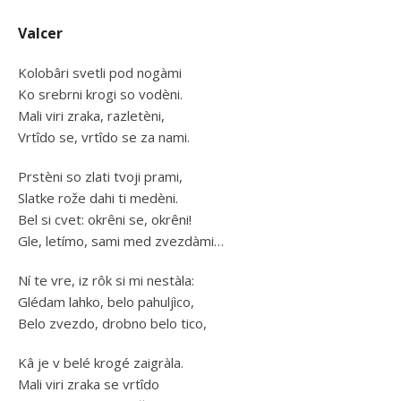
Valcer
Kolobâri svetli pod nogàmi
Ko srebrni krogi so vodèni.
Mali viri zraka, razletèni,
Vrtîdo se, vrtîdo se za nami.
Prstèni so zlati tvoji prami,
Slatke rože dahi ti medèni.
Bel si cvet: okrêni se, okrêni!
Gle, letímo, sami med zvezdàmi…
Ní te vre, iz rôk si mi nestàla:
Glédam lahko, belo pahuljìco,
Belo zvezdo, drobno belo tico,
Kâ je v belé krogé zaigràla.
Mali viri zraka se vrtîdo