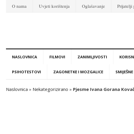
O nama
Uvjeti korištenja
Oglašavanje
Prijatelji
NASLOVNICA
FILMOVI
ZANIMLJIVOSTI
KORISNI
PSIHOTESTOVI
ZAGONETKE I MOZGALICE
SMIJEŠNE 
Naslovnica
»
Nekategorizirano
»
Pjesme Ivana Gorana Kovači