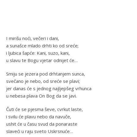
I mirišu noći, večeri i dani,
a sunašce mlado drhti ko od sreće;
i ljubica šapće: Kani, suzo, kani,
u slavu te Bogu vjetar odnijet će…
Smiju se jezera pod drhtanjem sunca,
svečano je nebo, od sreće se plavi;
jer danas će s jednog najljepšeg vrhunca
u nebesa plava On Bog da se javi.
Čuti će se pjesma ševe, cvrkut laste,
i svilu će plavu nebo da navuče,
ushit će u času svud da ponaraste
slaveći u raju sveto Uskrsnuće…