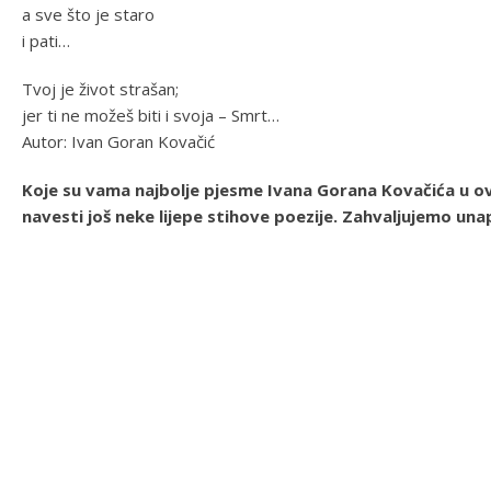
a sve što je staro
i pati…
Tvoj je život strašan;
jer ti ne možeš biti i svoja – Smrt…
Autor: Ivan Goran Kovačić
Koje su vama najbolje pjesme Ivana Gorana Kovačića u o
navesti još neke lijepe stihove poezije. Zahvaljujemo unap