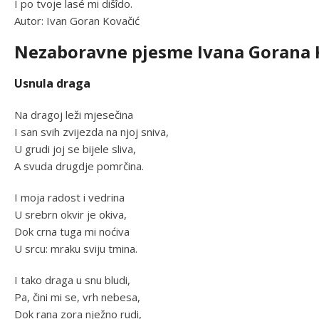
I po tvoje lasé mi dišîdo.
Autor: Ivan Goran Kovačić
Nezaboravne pjesme Ivana Gorana 
Usnula draga
Na dragoj leži mjesečina
I san svih zvijezda na njoj sniva,
U grudi joj se bijele sliva,
A svuda drugdje pomrčina.
I moja radost i vedrina
U srebrn okvir je okiva,
Dok crna tuga mi noćiva
U srcu: mraku sviju tmina.
I tako draga u snu bludi,
Pa, čini mi se, vrh nebesa,
Dok rana zora nježno rudi,