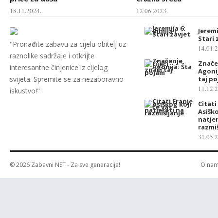
18.11.2024.
12.06.2023.
Jeremij
Stari 
"Pronađite zabavu za cijelu obitelj uz
14.01.
raznolike sadržaje i otkrijte
Značen
interesantne činjenice iz cijelog
Agonij
svijeta. Spremite se za nezaboravno
taj p
11.12.
iskustvo!"
Citati
Asiško
natjer
razmiš
31.05.
© 2026
Zabavni NET
- Za sve generacije!
O na