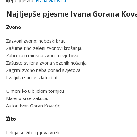
lijepe pjesme
Frana Galovića
.
Najljepše pjesme Ivana Gorana Kov
Zvono
Zazvoni zvono: nebeski brat.
Zašume tiho zeleni zvonovi krošanja.
Zabrecaju mirisna zvonca cvjetova.
Zašušte svilena zvona vezenih nošanja:
Zagrmi zvono neba ponad svjetova
I zaljulja sunce: zlatni bat.
U meni ko u bijelom tornjiću
Maleno srce zakuca.
Autor: Ivan Goran Kovačić
Žito
Leluja se žito i pjeva vrelo