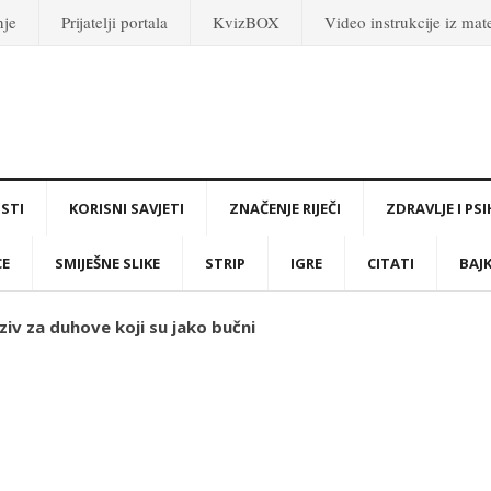
nje
Prijatelji portala
KvizBOX
Video instrukcije iz ma
STI
KORISNI SAVJETI
ZNAČENJE RIJEČI
ZDRAVLJE I PS
CE
SMIJEŠNE SLIKE
STRIP
IGRE
CITATI
BAJ
ziv za duhove koji su jako bučni