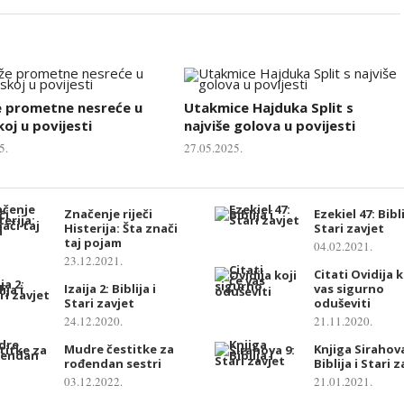
e prometne nesreće u
Utakmice Hajduka Split s
oj u povijesti
najviše golova u povijesti
5.
27.05.2025.
Značenje riječi
Ezekiel 47: Bibli
Histerija: Šta znači
Stari zavjet
taj pojam
04.02.2021.
23.12.2021.
Citati Ovidija k
Izaija 2: Biblija i
vas sigurno
Stari zavjet
oduševiti
24.12.2020.
21.11.2020.
Mudre čestitke za
Knjiga Sirahova
rođendan sestri
Biblija i Stari 
03.12.2022.
21.01.2021.