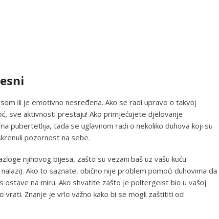
jesni
esom ili je emotivno nesređena. Ako se radi upravo o takvoj
oć, sve aktivnosti prestaju! Ako primjećujete djelovanje
 nema pubertetlija, tada se uglavnom radi o nekoliko duhova koji su
in skrenuli pozornost na sebe.
razloge njihovog bijesa, zašto su vezani baš uz vašu kuću
se nalazi). Ako to saznate, obično nije problem pomoći duhovima da
 ostave na miru. Ako shvatite zašto je poltergeist bio u vašoj
o vrati. Znanje je vrlo važno kako bi se mogli zaštititi od