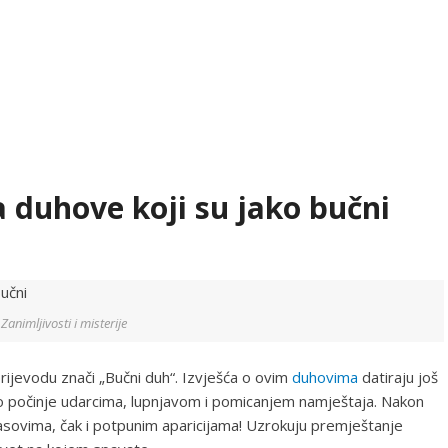
za duhove koji su jako bučni
Zanimljivosti i misterije
rijevodu znači „Bučni duh“. Izvješća o ovim
duhovima
datiraju još
no počinje udarcima, lupnjavom i pomicanjem namještaja. Nakon
glasovima, čak i potpunim aparicijama! Uzrokuju premještanje