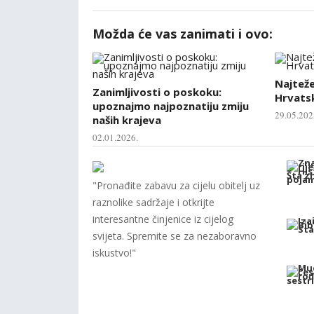
Možda će vas zanimati i ovo:
Najtež
Zanimljivosti o poskoku:
Hrvatsk
upoznajmo najpoznatiju zmiju
29.05.202
naših krajeva
02.01.2026.
"Pronađite zabavu za cijelu obitelj uz
raznolike sadržaje i otkrijte
interesantne činjenice iz cijelog
svijeta. Spremite se za nezaboravno
iskustvo!"