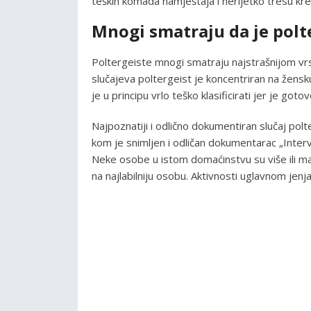
teških komada namještaja i nerijetko tresu kr
Mnogi smatraju da je polt
Poltergeiste mnogi smatraju najstrašnijom v
slučajeva poltergeist je koncentriran na žens
je u principu vrlo teško klasificirati jer je go
Najpoznatiji i odlično dokumentiran slučaj polt
kom je snimljen i odličan dokumentarac „Inter
Neke osobe u istom domaćinstvu su više ili ma
na najlabilniju osobu. Aktivnosti uglavnom jenja