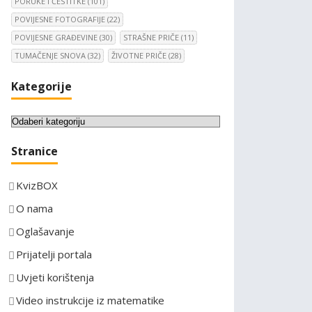
PORUKE I ČESTITKE
(101)
POVIJESNE FOTOGRAFIJE
(22)
POVIJESNE GRAĐEVINE
(30)
STRAŠNE PRIČE
(11)
TUMAČENJE SNOVA
(32)
ŽIVOTNE PRIČE
(28)
Kategorije
K
a
Stranice
t
e
KvizBOX
g
o
O nama
r
Oglašavanje
i
Prijatelji portala
j
e
Uvjeti korištenja
Video instrukcije iz matematike