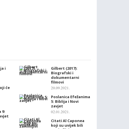
ja i
Gilbert (2017):
Biografski i
dokumentarni
filmovi
oji će
20.09.2021.
Poslanica Efežanima
5: Biblija i Novi
zavjet
 9:
02.01.2021.
zavjet
Citati Al Caponea
koji su uvijek bili