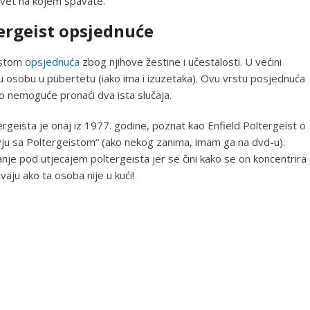
evet na kojem spavate.
ergeist opsjednuće
rstom
opsjednuća
zbog njihove žestine i učestalosti. U većini
ku osobu u pubertetu (iako ima i izuzetaka). Ovu vrstu posjednuća
tovo nemoguće pronaći dva ista slučaja.
ergeista je onaj iz 1977. godine, poznat kao Enfield Poltergeist o
vju sa Poltergeistom“ (ako nekog zanima, imam ga na dvd-u).
nje pod utjecajem poltergeista jer se čini kako se on koncentrira
vaju ako ta osoba nije u kući!