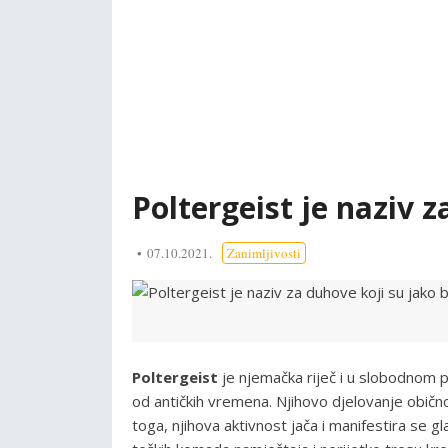
Poltergeist je naziv 
07.10.2021.
Zanimljivosti
Poltergeist
je njemačka riječ i u slobodnom p
od antičkih vremena. Njihovo djelovanje obič
toga, njihova aktivnost jača i manifestira se 