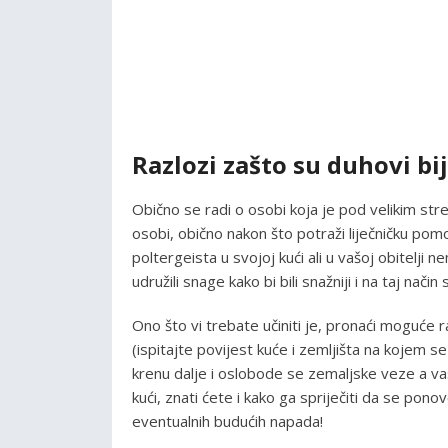
Razlozi zašto su duhovi bi
Obično se radi o osobi koja je pod velikim str
osobi, obično nakon što potraži liječničku pom
poltergeista u svojoj kući ali u vašoj obitelji
udružili snage kako bi bili snažniji i na taj nač
Ono što vi trebate učiniti je, pronaći moguće 
(ispitajte povijest kuće i zemljišta na kojem 
krenu dalje i oslobode se zemaljske veze a vas
kući, znati ćete i kako ga spriječiti da se ponov
eventualnih budućih napada!