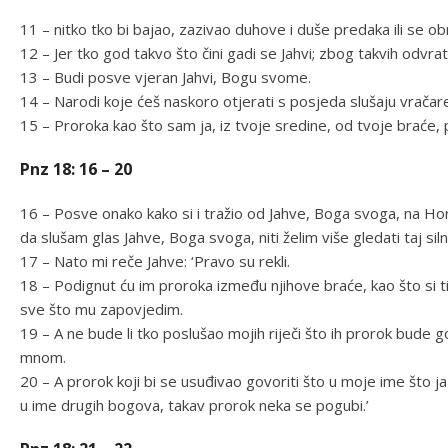
11 – nitko tko bi bajao, zazivao duhove i duše predaka ili se o
12 – Jer tko god takvo što čini gadi se Jahvi; zbog takvih odvrat
13 – Budi posve vjeran Jahvi, Bogu svome.
14 – Narodi koje ćeš naskoro otjerati s posjeda slušaju vračare 
15 – Proroka kao što sam ja, iz tvoje sredine, od tvoje braće, p
Pnz 18: 16 – 20
16 – Posve onako kako si i tražio od Jahve, Boga svoga, na Hor
da slušam glas Jahve, Boga svoga, niti želim više gledati taj sil
17 – Nato mi reče Jahve: ‘Pravo su rekli.
18 – Podignut ću im proroka između njihove braće, kao što si ti.
sve što mu zapovjedim.
19 – A ne bude li tko poslušao mojih riječi što ih prorok bude 
mnom.
20 – A prorok koji bi se usuđivao govoriti što u moje ime što j
u ime drugih bogova, takav prorok neka se pogubi.’