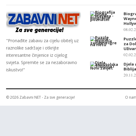
Biogra
Wayne
Holly
08.02.
Puzzle
"Pronađite zabavu za cijelu obitelj uz
za Do
raznolike sadržaje i otkrijte
Uživa
02.02.
interesantne činjenice iz cijelog
svijeta. Spremite se za nezaboravno
Djela 
Biblij
iskustvo!"
20.11.
© 2026
Zabavni NET
- Za sve generacije!
O na