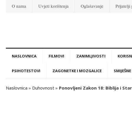
O nama
Uvjeti korištenja
Oglašavanje
Prijatelji
NASLOVNICA
FILMOVI
ZANIMLJIVOSTI
KORISNI
PSIHOTESTOVI
ZAGONETKE I MOZGALICE
SMIJEŠNE 
Naslovnica
»
Duhovnost
»
Ponovljeni Zakon 18: Biblija i Star