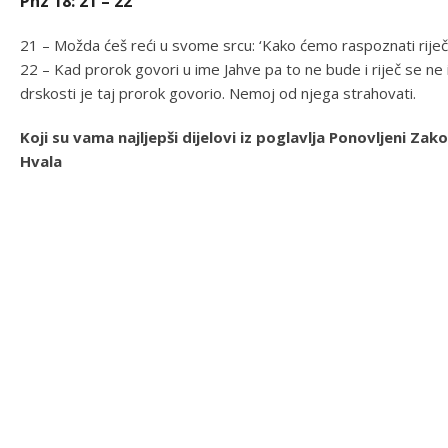
Pnz 18: 21 – 22
21 – Možda ćeš reći u svome srcu: ‘Kako ćemo raspoznati riječ 
22 – Kad prorok govori u ime Jahve pa to ne bude i riječ se ne i
drskosti je taj prorok govorio. Nemoj od njega strahovati.
Koji su vama najljepši dijelovi iz poglavlja Ponovljeni Z
Hvala