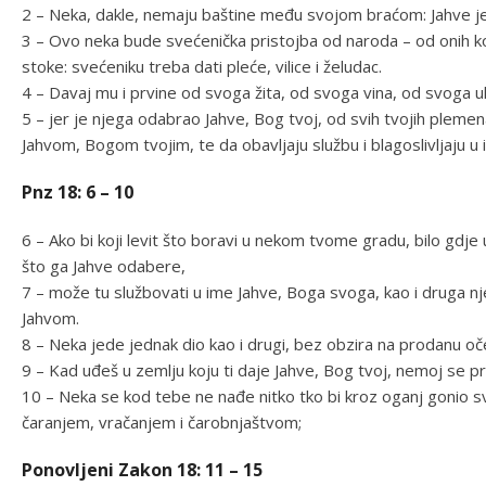
2 – Neka, dakle, nemaju baštine među svojom braćom: Jahve je n
3 – Ovo neka bude svećenička pristojba od naroda – od onih koji
stoke: svećeniku treba dati pleće, vilice i želudac.
4 – Davaj mu i prvine od svoga žita, od svoga vina, od svoga ul
5 – jer je njega odabrao Jahve, Bog tvoj, od svih tvojih plemen
Jahvom, Bogom tvojim, te da obavljaju službu i blagoslivljaju u 
Pnz 18: 6 – 10
6 – Ako bi koji levit što boravi u nekom tvome gradu, bilo gdj
što ga Jahve odabere,
7 – može tu službovati u ime Jahve, Boga svoga, kao i druga nj
Jahvom.
8 – Neka jede jednak dio kao i drugi, bez obzira na prodanu oč
9 – Kad uđeš u zemlju koju ti daje Jahve, Bog tvoj, nemoj se pr
10 – Neka se kod tebe ne nađe nitko tko bi kroz oganj gonio svo
čaranjem, vračanjem i čarobnjaštvom;
Ponovljeni Zakon 18: 11 – 15