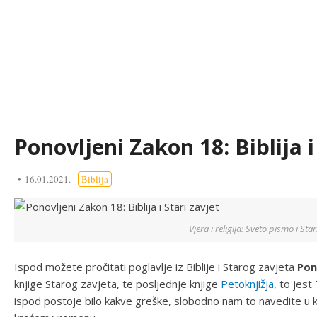
Ponovljeni Zakon 18: Biblija i
16.01.2021.
Biblija
Vjera i religija: Sveto pismo i Star
Ispod možete pročitati poglavlje iz Biblije i Starog zavjeta
Pon
knjige Starog zavjeta, te posljednje knjige
Petoknjižja
, to jest
ispod postoje bilo kakve greške, slobodno nam to navedite u k