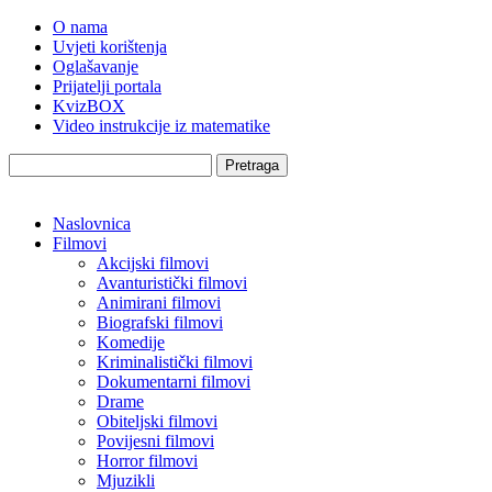
O nama
Uvjeti korištenja
Oglašavanje
Prijatelji portala
KvizBOX
Video instrukcije iz matematike
Pretraga
Naslovnica
Filmovi
Akcijski filmovi
Avanturistički filmovi
Animirani filmovi
Biografski filmovi
Komedije
Kriminalistički filmovi
Dokumentarni filmovi
Drame
Obiteljski filmovi
Povijesni filmovi
Horror filmovi
Mjuzikli