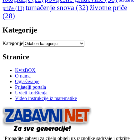
tumačenje snova
(32)
životne priče
priče
(11)
(28)
Kategorije
Kategorije
Stranice
KvizBOX
O nama
Oglašavanje
Prijatelji portala
Uvjeti korištenja
Video instrukcije iz matematike
"Pronađite zabavu za cijelu obitelj uz raznolike sadržaje i otkrijte