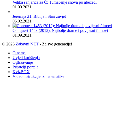
Velika sanjarica za Ć: Tumačenje snova po abecedi
01.09.2021.
Jeremija 21: Biblija i Stari zavjet
06.02.2021.
Conquest 1453 (2012): Najbolje drame i povijesni filmovi
01.09.2021.
© 2026
Zabavni NET
- Za sve generacije!
O nama
Uvjeti korištenja
Oglašavanje
Prijatelji portala
KvizBOX
Video instrukcije iz matematike