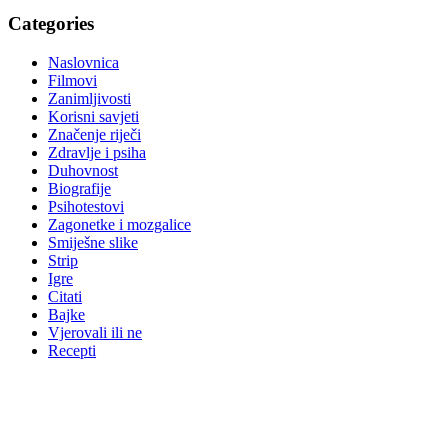
Categories
Naslovnica
Filmovi
Zanimljivosti
Korisni savjeti
Značenje riječi
Zdravlje i psiha
Duhovnost
Biografije
Psihotestovi
Zagonetke i mozgalice
Smiješne slike
Strip
Igre
Citati
Bajke
Vjerovali ili ne
Recepti