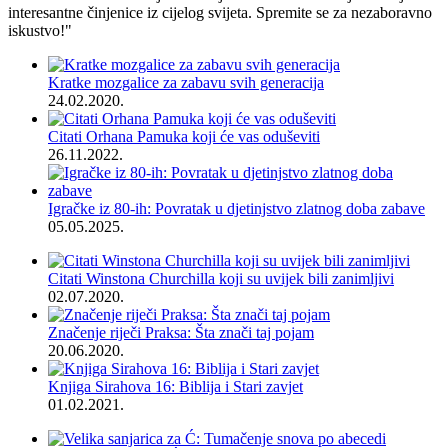
interesantne činjenice iz cijelog svijeta. Spremite se za nezaboravno
iskustvo!"
Kratke mozgalice za zabavu svih generacija
24.02.2020.
Citati Orhana Pamuka koji će vas oduševiti
26.11.2022.
Igračke iz 80-ih: Povratak u djetinjstvo zlatnog doba zabave
05.05.2025.
Citati Winstona Churchilla koji su uvijek bili zanimljivi
02.07.2020.
Značenje riječi Praksa: Šta znači taj pojam
20.06.2020.
Knjiga Sirahova 16: Biblija i Stari zavjet
01.02.2021.