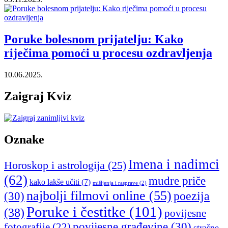
Poruke bolesnom prijatelju: Kako
riječima pomoći u procesu ozdravljenja
10.06.2025.
Zaigraj Kviz
Oznake
Imena i nadimci
Horoskop i astrologija
(25)
(62)
mudre priče
kako lakše učiti
(7)
mišljenja i rasprave
(2)
najbolji filmovi online
(55)
poezija
(30)
Poruke i čestitke
(101)
(38)
povijesne
povijesne građevine
(30)
fotografije
(22)
strašne