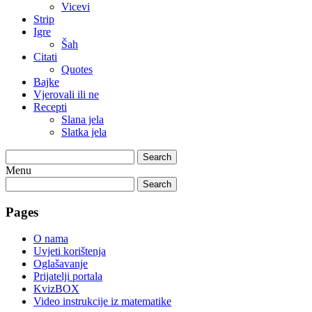
Vicevi
Strip
Igre
Šah
Citati
Quotes
Bajke
Vjerovali ili ne
Recepti
Slana jela
Slatka jela
Search
Menu
Search
Pages
O nama
Uvjeti korištenja
Oglašavanje
Prijatelji portala
KvizBOX
Video instrukcije iz matematike