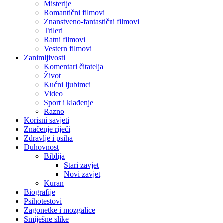
Misterije
Romantični filmovi
Znanstveno-fantastični filmovi
Trileri
Ratni filmovi
Vestern filmovi
Zanimljivosti
Komentari čitatelja
Život
Kućni ljubimci
Video
Sport i klađenje
Razno
Korisni savjeti
Značenje riječi
Zdravlje i psiha
Duhovnost
Biblija
Stari zavjet
Novi zavjet
Kuran
Biografije
Psihotestovi
Zagonetke i mozgalice
Smiješne slike