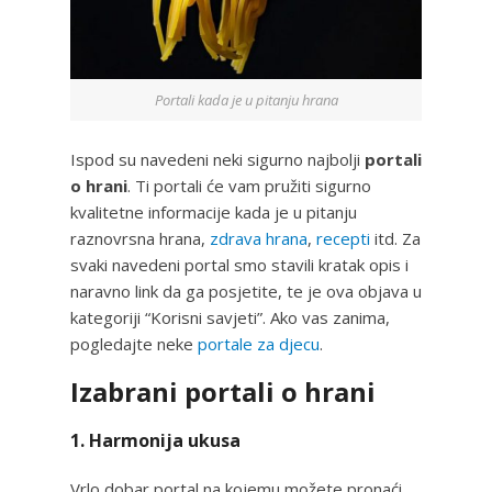
Portali kada je u pitanju hrana
Ispod su navedeni neki sigurno najbolji
portali
o hrani
. Ti portali će vam pružiti sigurno
kvalitetne informacije kada je u pitanju
raznovrsna hrana,
zdrava hrana
,
recepti
itd. Za
svaki navedeni portal smo stavili kratak opis i
naravno link da ga posjetite, te je ova objava u
kategoriji “Korisni savjeti”. Ako vas zanima,
pogledajte neke
portale za djecu
.
Izabrani portali o hrani
1. Harmonija ukusa
Vrlo dobar portal na kojemu možete pronaći