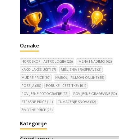
Oznake
HOROSKOP I ASTROLOGIJA
(25)
IMENA I NADIMCI
(62)
KAKO LAKŠE UČITI
(7)
MIŠLJENJA I RASPRAVE
(2)
MUDRE PRIČE
(30)
NAJBOLJI FILMOVI ONLINE
(55)
POEZIJA
(38)
PORUKE I ČESTITKE
(101)
POVIJESNE FOTOGRAFIJE
(22)
POVIJESNE GRAĐEVINE
(30)
STRAŠNE PRIČE
(11)
TUMAČENJE SNOVA
(32)
ŽIVOTNE PRIČE
(28)
Kategorije
K