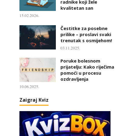
radnike koji žele
kvalitetan san
15.02.2026.
Čestitke za posebne
prilike – proslavi svaki
trenutak s osmijehom!
03.11.2025.
Poruke bolesnom
prijatelju: Kako riječima
pomoći u procesu
ozdravljenja
10.06.2025.
Zaigraj Kviz