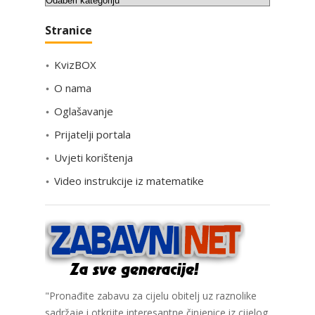
a
Stranice
t
e
KvizBOX
g
o
O nama
r
Oglašavanje
i
Prijatelji portala
j
e
Uvjeti korištenja
Video instrukcije iz matematike
"Pronađite zabavu za cijelu obitelj uz raznolike
sadržaje i otkrijte interesantne činjenice iz cijelog