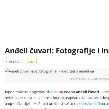
Anđeli čuvari: Fotografije i in
30.12.2019.
Citati
Anđeli čuvari su zanimljiva 
Ispod možete pogledati
slike
na kojima su
anđeli čuvari
. Osim
neke lijepe citate o anđelima koje su napisali razni autori. Slike
umjetnička djela. Možete i pročitati nešto o
nebeskim bićima
an