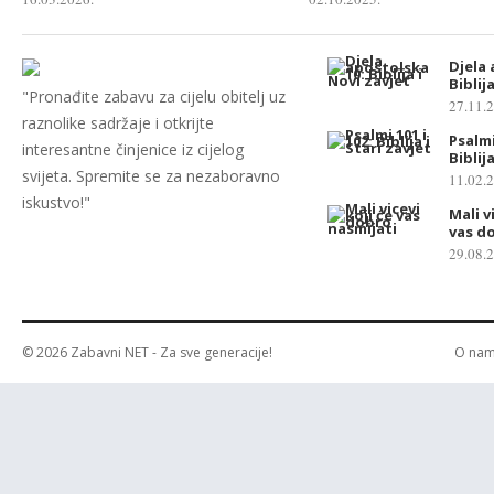
Djela 
Biblij
"Pronađite zabavu za cijelu obitelj uz
27.11.
raznolike sadržaje i otkrijte
Psalmi
interesantne činjenice iz cijelog
Biblij
svijeta. Spremite se za nezaboravno
11.02.
iskustvo!"
Mali v
vas d
29.08.
© 2026
Zabavni NET
- Za sve generacije!
O na