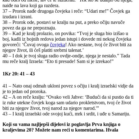
naiđe na lava koji ga razdera.
37 – Prorok nađe drugoga čovjeka i reče: “Udari me!” Čovjek ga
izudara i izrani.
38 – Prorok ode, postavi se kralju na put, a preko očiju navuče
povez da ga ne prepoznaju.
39 – Kad je kralj prolazio, on povika: “Tvoj je sluga bio izišao u
boj, kadli iz bojnih redova jedan istupi i dovede mi nekog čovjeka
govoreći: ‘Čuvaj ovoga
čovjeka
! Ako nestane, tvoj će život biti za
njegov život, ili ćeš platiti srebrni talenat.’
40 – I dok je tvoj sluga radio ovdje-ondje, njega je nestalo.” Tada
mu reče kralj Izraela: “Eto ti presude! Sam si je izrekao!”
1Kr 20: 41 – 43
41 – Nato onaj odmah ukloni povez s očiju i kralj izraelski vidje da
je to jedan od proroka.
42 – A on reče kralju: “Ovako veli Jahve: ‘Budući da si pustio da ti
iz ruke utekne čovjek koga sam udario prokletstvom, tvoj će život
biti za njegov život, tvoj narod za njegov narod.'”
43 – I kralj izraelski ode svojoj kući, mrk i srdit, i uđe u Samariju.
Koji su vama najljepši dijelovi iz poglavlja Prva knjiga o
kraljevima 20? Možete nam reći u komentarima. Hvala