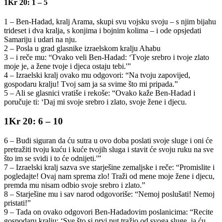
1Kr 20: 1 – 5
1 – Ben-Hadad, kralj Arama, skupi svu vojsku svoju – s njim bijahu
trideset i dva kralja, s konjima i bojnim kolima – i ode opsjedati
Samariju i udari na nju.
2 – Posla u grad glasnike izraelskom kralju Ahabu
3 – i reče mu: “Ovako veli Ben-Hadad: ‘Tvoje srebro i tvoje zlato
moje je, a žene tvoje i djeca ostaju tebi.'”
4 – Izraelski kralj ovako mu odgovori: “Na tvoju zapovijed,
gospodaru kralju! Tvoj sam ja sa svime što mi pripada.”
5 – Ali se glasnici vratiše i rekoše: “Ovako kaže Ben-Hadad i
poručuje ti: ‘Daj mi svoje srebro i zlato, svoje žene i djecu.
1Kr 20: 6 – 10
6 – Budi siguran da ću sutra u ovo doba poslati svoje sluge i oni će
pretražiti tvoju kuću i kuće tvojih sluga i stavit će svoju ruku na sve
što im se svidi i to će odnijeti.'”
7 – Izraelski kralj sazva sve starješine zemaljske i reče: “Promislite i
pogledajte! Ovaj nam sprema zlo! Traži od mene moje žene i djecu,
premda mu nisam odbio svoje srebro i zlato.”
8 – Starješine mu i sav narod odgovoriše: “Nemoj poslušati! Nemoj
pristati!”
9 – Tada on ovako odgovori Ben-Hadadovim poslanicima: “Recite
gospodaru kralju: ‘Sve što si prvi put tražio od svoga sluge, ja ću