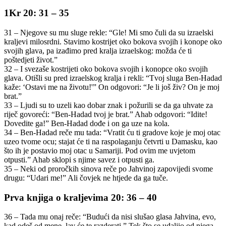
1Kr 20: 31 – 35
31 – Njegove su mu sluge rekle: “Gle! Mi smo čuli da su izraelski
kraljevi milosrdni. Stavimo kostrijet oko bokova svojih i konope oko
svojih glava, pa izađimo pred kralja izraelskog: možda će ti
poštedjeti život.”
32 – I svezaše kostrijeti oko bokova svojih i konopce oko svojih
glava. Otišli su pred izraelskog kralja i rekli: “Tvoj sluga Ben-Hadad
kaže: ‘Ostavi me na životu!'” On odgovori: “Je li još živ? On je moj
brat.”
33 – Ljudi su to uzeli kao dobar znak i požurili se da ga uhvate za
riječ govoreći: “Ben-Hadad tvoj je brat.” Ahab odgovori: “Idite!
Dovedite ga!” Ben-Hadad dođe i on ga uze na kola.
34 – Ben-Hadad reče mu tada: “Vratit ću ti gradove koje je moj otac
uzeo tvome ocu; stajat će ti na raspolaganju četvrti u Damasku, kao
što ih je postavio moj otac u Samariji. Pod ovim me uvjetom
otpusti.” Ahab sklopi s njime savez i otpusti ga.
35 – Neki od proročkih sinova reče po Jahvinoj zapovijedi svome
drugu: “Udari me!” Ali čovjek ne htjede da ga tuče.
Prva knjiga o kraljevima 20: 36 – 40
36 – Tada mu onaj reče: “Budući da nisi slušao glasa Jahvina, evo,
kad odeš od mene, lav će te razderati.” Tek što se udaljio od njega,