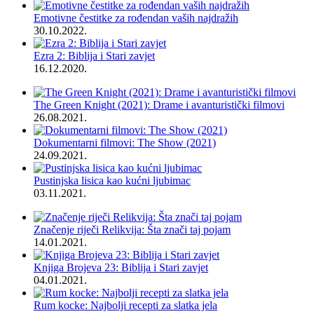
Emotivne čestitke za rođendan vaših najdražih
30.10.2022.
Ezra 2: Biblija i Stari zavjet
16.12.2020.
The Green Knight (2021): Drame i avanturistički filmovi
26.08.2021.
Dokumentarni filmovi: The Show (2021)
24.09.2021.
Pustinjska lisica kao kućni ljubimac
03.11.2021.
Značenje riječi Relikvija: Šta znači taj pojam
14.01.2021.
Knjiga Brojeva 23: Biblija i Stari zavjet
04.01.2021.
Rum kocke: Najbolji recepti za slatka jela