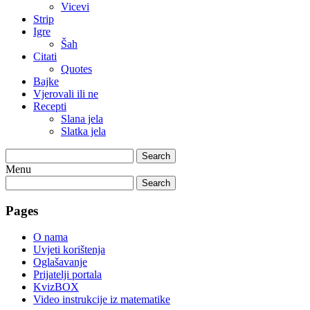
Vicevi
Strip
Igre
Šah
Citati
Quotes
Bajke
Vjerovali ili ne
Recepti
Slana jela
Slatka jela
Search
Menu
Search
Pages
O nama
Uvjeti korištenja
Oglašavanje
Prijatelji portala
KvizBOX
Video instrukcije iz matematike