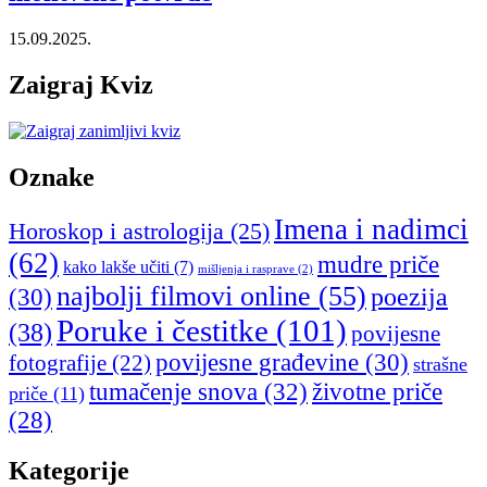
15.09.2025.
Zaigraj Kviz
Oznake
Imena i nadimci
Horoskop i astrologija
(25)
(62)
mudre priče
kako lakše učiti
(7)
mišljenja i rasprave
(2)
najbolji filmovi online
(55)
poezija
(30)
Poruke i čestitke
(101)
(38)
povijesne
povijesne građevine
(30)
fotografije
(22)
strašne
tumačenje snova
(32)
životne priče
priče
(11)
(28)
Kategorije