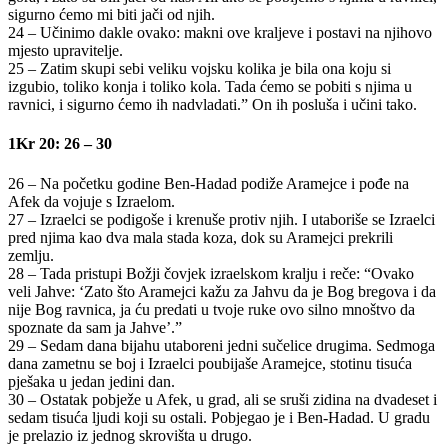
sigurno ćemo mi biti jači od njih.
24 – Učinimo dakle ovako: makni ove kraljeve i postavi na njihovo
mjesto upravitelje.
25 – Zatim skupi sebi veliku vojsku kolika je bila ona koju si
izgubio, toliko konja i toliko kola. Tada ćemo se pobiti s njima u
ravnici, i sigurno ćemo ih nadvladati.” On ih posluša i učini tako.
1Kr 20: 26 – 30
26 – Na početku godine Ben-Hadad podiže Aramejce i pođe na
Afek da vojuje s Izraelom.
27 – Izraelci se podigoše i krenuše protiv njih. I utaboriše se Izraelci
pred njima kao dva mala stada koza, dok su Aramejci prekrili
zemlju.
28 – Tada pristupi Božji čovjek izraelskom kralju i reče: “Ovako
veli Jahve: ‘Zato što Aramejci kažu za Jahvu da je Bog bregova i da
nije Bog ravnica, ja ću predati u tvoje ruke ovo silno mnoštvo da
spoznate da sam ja Jahve’.”
29 – Sedam dana bijahu utaboreni jedni sučelice drugima. Sedmoga
dana zametnu se boj i Izraelci poubijaše Aramejce, stotinu tisuća
pješaka u jedan jedini dan.
30 – Ostatak pobježe u Afek, u grad, ali se sruši zidina na dvadeset i
sedam tisuća ljudi koji su ostali. Pobjegao je i Ben-Hadad. U gradu
je prelazio iz jednog skrovišta u drugo.