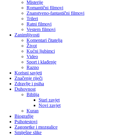
Misterije
Romantični filmovi
Znanstveno-fantastični filmovi
Trileri
Ratni filmovi
Vestern filmovi
Zanimljivosti
Komentari čitatelja
Život
Kućni ljubimci
Video
Sport i klađenje
Razno
Korisni savjeti
Značenje riječi
Zdravlje i psiha
Duhovnost
Biblija
Stari zavjet
Novi zavjet
Kuran
Biografije
Psihotestovi
Zagonetke i mozgalice
Smiješne slike