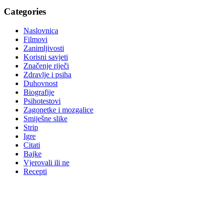
Categories
Naslovnica
Filmovi
Zanimljivosti
Korisni savjeti
Značenje riječi
Zdravlje i psiha
Duhovnost
Biografije
Psihotestovi
Zagonetke i mozgalice
Smiješne slike
Strip
Igre
Citati
Bajke
Vjerovali ili ne
Recepti