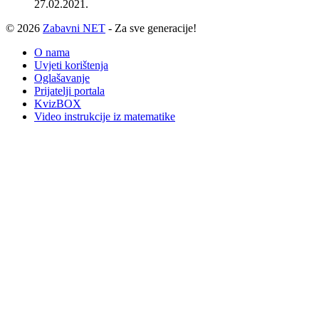
27.02.2021.
© 2026
Zabavni NET
- Za sve generacije!
O nama
Uvjeti korištenja
Oglašavanje
Prijatelji portala
KvizBOX
Video instrukcije iz matematike