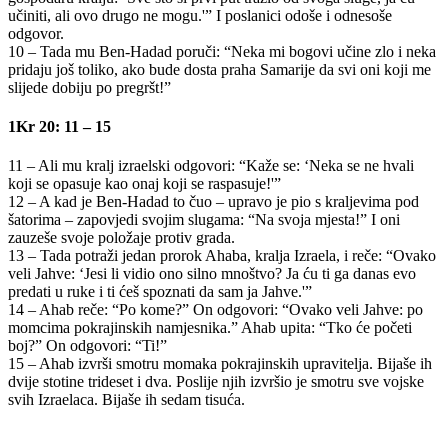
učiniti, ali ovo drugo ne mogu.'” I poslanici odoše i odnesoše
odgovor.
10 – Tada mu Ben-Hadad poruči: “Neka mi bogovi učine zlo i neka
pridaju još toliko, ako bude dosta praha Samarije da svi oni koji me
slijede dobiju po pregršt!”
1Kr 20: 11 – 15
11 – Ali mu kralj izraelski odgovori: “Kaže se: ‘Neka se ne hvali
koji se opasuje kao onaj koji se raspasuje!'”
12 – A kad je Ben-Hadad to čuo – upravo je pio s kraljevima pod
šatorima – zapovjedi svojim slugama: “Na svoja mjesta!” I oni
zauzeše svoje položaje protiv grada.
13 – Tada potraži jedan prorok Ahaba, kralja Izraela, i reče: “Ovako
veli Jahve: ‘Jesi li vidio ono silno mnoštvo? Ja ću ti ga danas evo
predati u ruke i ti ćeš spoznati da sam ja Jahve.'”
14 – Ahab reče: “Po kome?” On odgovori: “Ovako veli Jahve: po
momcima pokrajinskih namjesnika.” Ahab upita: “Tko će početi
boj?” On odgovori: “Ti!”
15 – Ahab izvrši smotru momaka pokrajinskih upravitelja. Bijaše ih
dvije stotine trideset i dva. Poslije njih izvršio je smotru sve vojske
svih Izraelaca. Bijaše ih sedam tisuća.