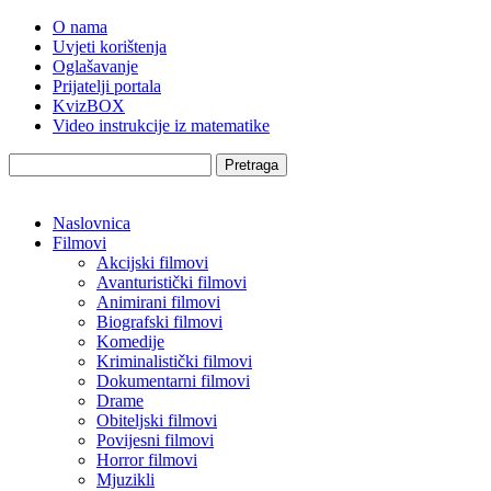
O nama
Uvjeti korištenja
Oglašavanje
Prijatelji portala
KvizBOX
Video instrukcije iz matematike
Pretraga
Naslovnica
Filmovi
Akcijski filmovi
Avanturistički filmovi
Animirani filmovi
Biografski filmovi
Komedije
Kriminalistički filmovi
Dokumentarni filmovi
Drame
Obiteljski filmovi
Povijesni filmovi
Horror filmovi
Mjuzikli