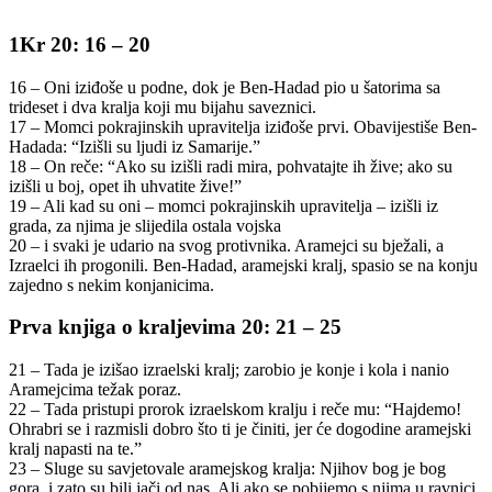
1Kr 20: 16 – 20
16 – Oni iziđoše u podne, dok je Ben-Hadad pio u šatorima sa
trideset i dva kralja koji mu bijahu saveznici.
17 – Momci pokrajinskih upravitelja iziđoše prvi. Obavijestiše Ben-
Hadada: “Izišli su ljudi iz Samarije.”
18 – On reče: “Ako su izišli radi mira, pohvatajte ih žive; ako su
izišli u boj, opet ih uhvatite žive!”
19 – Ali kad su oni – momci pokrajinskih upravitelja – izišli iz
grada, za njima je slijedila ostala vojska
20 – i svaki je udario na svog protivnika. Aramejci su bježali, a
Izraelci ih progonili. Ben-Hadad, aramejski kralj, spasio se na konju
zajedno s nekim konjanicima.
Prva knjiga o kraljevima 20: 21 – 25
21 – Tada je izišao izraelski kralj; zarobio je konje i kola i nanio
Aramejcima težak poraz.
22 – Tada pristupi prorok izraelskom kralju i reče mu: “Hajdemo!
Ohrabri se i razmisli dobro što ti je činiti, jer će dogodine aramejski
kralj napasti na te.”
23 – Sluge su savjetovale aramejskog kralja: Njihov bog je bog
gora, i zato su bili jači od nas. Ali ako se pobijemo s njima u ravnici,