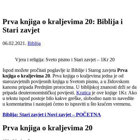
Prva knjiga o kraljevima 20: Biblija i
Stari zavjet
06.02.2021.
Biblija
Vjera i religija: Sveto pismo i Stari zavjet – 1Kr 20
Ispod možete pročitati poglavlje iz Biblije i Starog zavjeta
Prva
knjiga o kraljevima 20
. Prva knjiga o kraljevima jedna je od
starozavjetnih povijesnih knjiga u Svetom pismu, a u židovskom
kanonu pripada Prednjim prorocima. U biblijskoj znanosti drži se da
pripada deuteronomističkoj povijesti.
Kratica
je ove knjige 1Kr. Ako
u tekstu ispod postoje bilo kakve greške, slobodno nam to navedite
u komentarima i nastojati ćemo to ispraviti u što kraćem vremenu.
Biblija: Stari zavjet i Novi zavjet – POČETNA
Prva knjiga o kraljevima 20