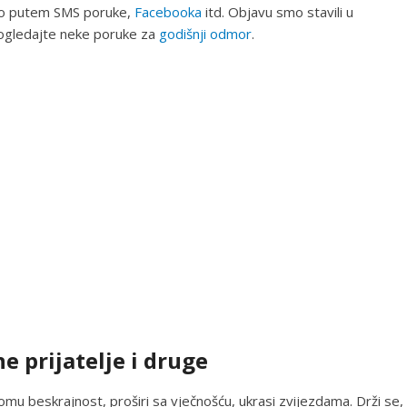
 to putem SMS poruke,
Facebooka
itd. Objavu smo stavili u
 pogledajte neke poruke za
godišnji odmor
.
e prijatelje i druge
 tomu beskrajnost, proširi sa vječnošću, ukrasi zvijezdama. Drži se,