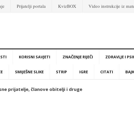
nje
Prijatelji portala
KvizBOX
Video instrukcije iz ma
STI
KORISNI SAVJETI
ZNAČENJE RIJEČI
ZDRAVLJE I PS
CE
SMIJEŠNE SLIKE
STRIP
IGRE
CITATI
BAJ
ne prijatelje, članove obitelji i druge