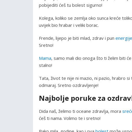
pobijediti ćeš tu bolest sigurno!
Kolega, koliko se zemlja oko sunca kreće toliko 
uvijek bio hrabar i veliki borac.
Frende, lijepo je biti mlad, zdrav i pun
energij
Sretno!
Mama
, samo mali dio onoga što ti želim biti ć
stalno!
Tata, život te nije ni mazio, ni pazio, hrabro si
odmaraj. Sretno ozdravljenje!
Najbolje poruke za ozdrav
Dida naš, želimo ti oceane zdravlja, mora
sreće
ćeš ti nama. Volimo te i sretno!
Bako mila, godine, kao i ova
bolest
može usporit