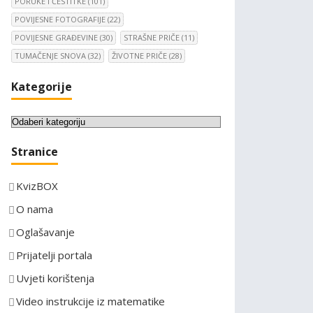
PORUKE I ČESTITKE
(101)
POVIJESNE FOTOGRAFIJE
(22)
POVIJESNE GRAĐEVINE
(30)
STRAŠNE PRIČE
(11)
TUMAČENJE SNOVA
(32)
ŽIVOTNE PRIČE
(28)
Kategorije
K
a
Stranice
t
e
KvizBOX
g
o
O nama
r
Oglašavanje
i
Prijatelji portala
j
e
Uvjeti korištenja
Video instrukcije iz matematike