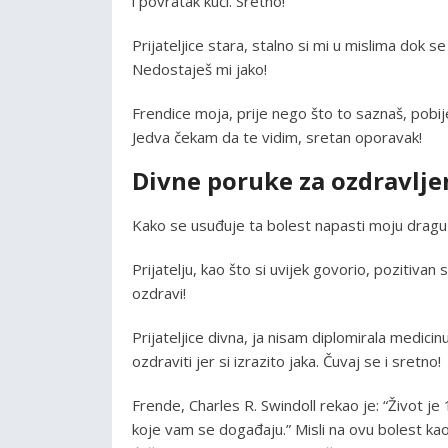
i povratak kući. Sretno!
Prijateljice stara, stalno si mi u mislima dok 
Nedostaješ mi jako!
Frendice moja, prije nego što to saznaš, pobij
Jedva čekam da te vidim, sretan oporavak!
Divne poruke za ozdravlje
Kako se usuđuje ta bolest napasti moju dragu pri
Prijatelju, kao što si uvijek govorio, pozitiva
ozdravi!
Prijateljice divna, ja nisam diplomirala medicinu
ozdraviti jer si izrazito jaka. Čuvaj se i sretno!
Frende, Charles R. Swindoll rekao je: “Život 
koje vam se događaju.” Misli na ovu bolest kao