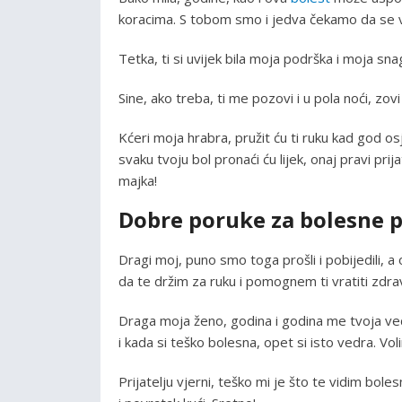
koracima. S tobom smo i jedva čekamo da se vr
Tetka, ti si uvijek bila moja podrška i moja sn
Sine, ako treba, ti me pozovi i u pola noći, z
Kćeri moja hrabra, pružit ću ti ruku kad god osj
svaku tvoju bol pronaći ću lijek, onaj pravi prija
majka!
Dobre poruke za bolesne pr
Dragi moj, puno smo toga prošli i pobijedili, a
da te držim za ruku i pomognem ti vratiti zdrav
Draga moja ženo, godina i godina me tvoja ved
i kada si teško bolesna, opet si isto vedra. Vol
Prijatelju vjerni, teško mi je što te vidim bole