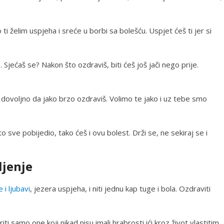
ti želim uspjeha i sreće u borbi sa bolešću. Uspjet ćeš ti jer si
e
. Sjećaš se? Nakon što ozdraviš, biti ćeš još jači nego prije.
e dovoljno da jako brzo ozdraviš. Volimo te jako i uz tebe smo
 to sve pobijedio, tako ćeš i ovu bolest. Drži se, ne sekiraj se i
ljenje
 i ljubavi
, jezera uspjeha, i niti jednu kap tuge i bola. Ozdraviti
i samo one koji nikad nisu imali hrabrosti ići kroz život vlastitim