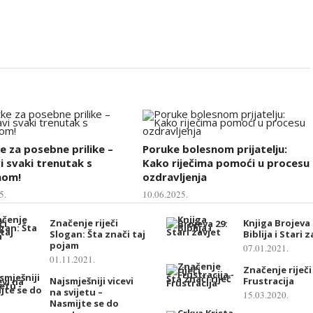
e za posebne prilike –
Poruke bolesnom prijatelju:
i svaki trenutak s
Kako riječima pomoći u procesu
hom!
ozdravljenja
5.
10.06.2025.
Značenje riječi
Knjiga Brojeva 
Slogan: Šta znači taj
Biblija i Stari 
pojam
07.01.2021.
01.11.2021.
Značenje riječi
Najsmješniji vicevi
Frustracija
na svijetu –
15.03.2020.
Nasmijte se do