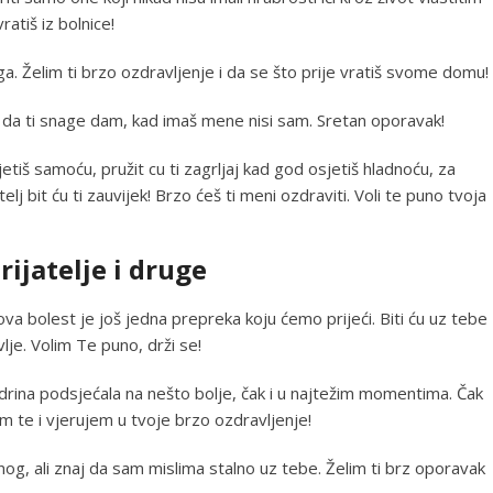
atiš iz bolnice!
aga. Želim ti brzo ozdravljenje i da se što prije vratiš svome domu!
ovi da ti snage dam, kad imaš mene nisi sam. Sretan oporavak!
etiš samoću, pružit cu ti zagrljaj kad god osjetiš hladnoću, za
telj bit ću ti zauvijek! Brzo ćeš ti meni ozdraviti. Voli te puno tvoja
ijatelje i druge
 ova bolest je još jedna prepreka koju ćemo prijeći. Biti ću uz tebe
lje. Volim Te puno, drži se!
rina podsjećala na nešto bolje, čak i u najtežim momentima. Čak
im te i vjerujem u tvoje brzo ozdravljenje!
snog, ali znaj da sam mislima stalno uz tebe. Želim ti brz oporavak