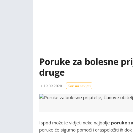
Poruke za bolesne prij
druge
19.09.2020.
Korisni savjeti
Ispod možete vidjeti neke najbolje
poruke za
poruke će sigurno pomoći i oraspoložiti ih dok