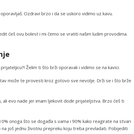
se oporavljaš. Ozdravi brzo i da se uskoro vidimo uz kavu.
edit ćeš ovu bolest i mi ćemo se vratiti našim ludim provodima.
nje
jateljicu?! Želim ti što brži oporavak i vidimo se na kavici.
n stav može te provesti kroz gotovo sve nevolje. Drži se i što brže
, ali evo nade jer imam ljekovit dodir prijateljstva. Brzo ćeš ti
je 10% onoga što se događa s vama i 90% kako reagirate na stvari
 na još jednu životnu prepreku koju treba prevladati. Pobijediti