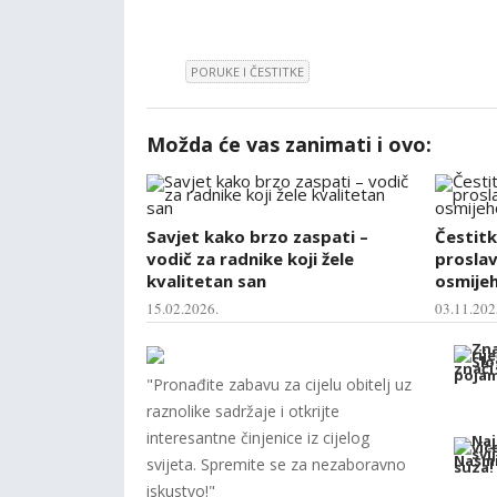
PORUKE I ČESTITKE
Možda će vas zanimati i ovo:
Savjet kako brzo zaspati –
Čestitk
vodič za radnike koji žele
proslav
kvalitetan san
osmije
15.02.2026.
03.11.202
"Pronađite zabavu za cijelu obitelj uz
raznolike sadržaje i otkrijte
interesantne činjenice iz cijelog
svijeta. Spremite se za nezaboravno
iskustvo!"