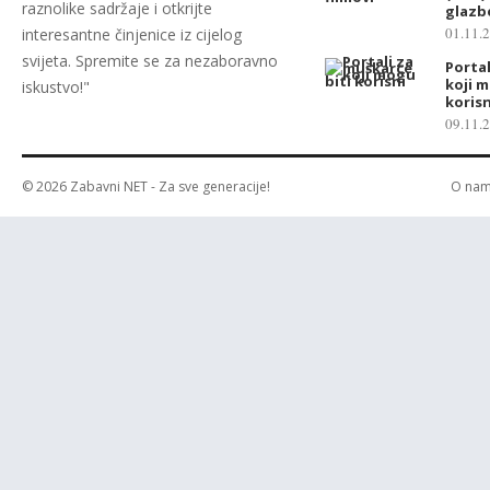
raznolike sadržaje i otkrijte
glazbe
01.11.
interesantne činjenice iz cijelog
svijeta. Spremite se za nezaboravno
Porta
koji m
iskustvo!"
korisn
09.11.
© 2026
Zabavni NET
- Za sve generacije!
O na