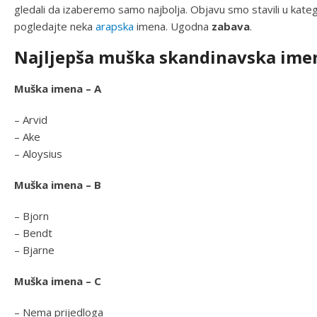
gledali da izaberemo samo najbolja. Objavu smo stavili u katego
pogledajte neka
arapska
imena. Ugodna
zabava
.
Najljepša muška skandinavska ime
Muška imena – A
– Arvid
– Ake
– Aloysius
Muška imena – B
– Bjorn
– Bendt
– Bjarne
Muška imena – C
– Nema prijedloga