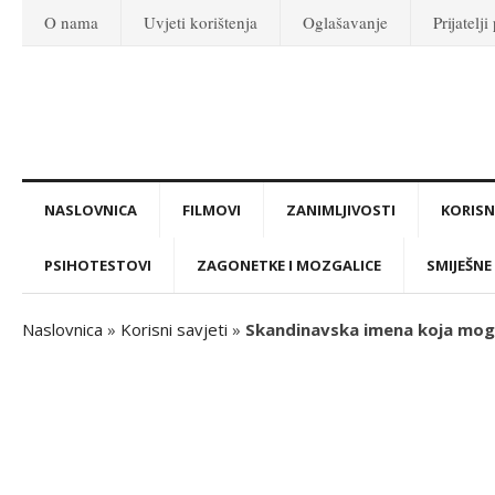
O nama
Uvjeti korištenja
Oglašavanje
Prijatelji
NASLOVNICA
FILMOVI
ZANIMLJIVOSTI
KORISNI
PSIHOTESTOVI
ZAGONETKE I MOZGALICE
SMIJEŠNE 
Naslovnica
»
Korisni savjeti
»
Skandinavska imena koja mogu