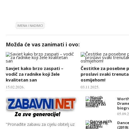
IMENA I NADIMCI
Možda će vas zanimati i ovo:
Savjet kako brzo zaspati –
Čestitke za posebne pr
vodič za radnike koji žele
proslavi svaki trenuta
kvalitetan san
osmijehom!
15.02.2026.
03.11.2025.
Worth 
Drame,
biogra
05.09.
Dance
"Pronađite zabavu za cijelu obitelj uz
(2019)