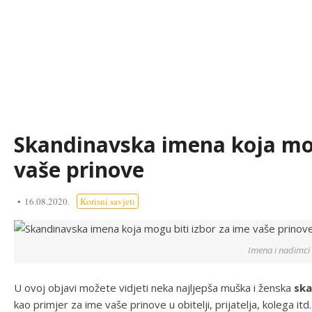
Skandinavska imena koja mog
vaše prinove
16.08.2020.
Korisni savjeti
Imena i nadimci
U ovoj objavi možete vidjeti neka najljepša muška i ženska
ska
kao primjer za ime vaše prinove u obitelji, prijatelja, kolega 