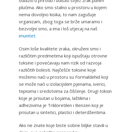
odlaziti u prirodu i udisati svjež zrak punim
plućima. Ako smo stalno u prostoru u kojem
nema dovoljno kisika, to nam zagušuje
organizam, zbog toga se brže umaramo i
bezvoljni smo, a ima i loš utjecaj na naš
imunitet
.
Osim loše kvalitete zraka, okruženi smo i
različitim predmetima koji ispuštaju otrovne
toksine i povećavaju nam rizik od razvoja
različitih bolesti. Najčešće toksine koje
možemo naći u prostoru su Formaldehid koji
se može naći u izolacijskim pjenama, iverici,
tepisima i sredstvima za čišćenje. Drugi toksin
koje je prisutan u bojama, laštilima i
adhezivima je Trikloretilen i Benzen koji je
prisutan u sintetici, plastici i deterdžentima.
Ako ne znate koje biste sobne biljke stavili u