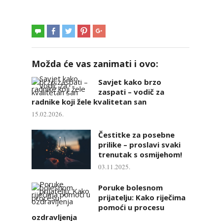
Možda će vas zanimati i ovo:
Savjet kako brzo
zaspati – vodič za
radnike koji žele kvalitetan san
15.02.2026.
Čestitke za posebne
prilike – proslavi svaki
trenutak s osmijehom!
03.11.2025.
Poruke bolesnom
prijatelju: Kako riječima
pomoći u procesu
ozdravljenja