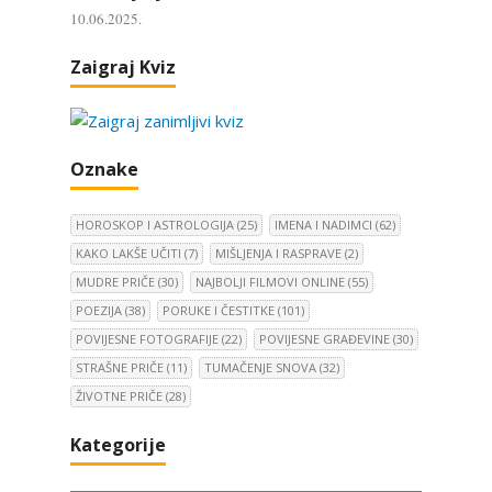
10.06.2025.
Zaigraj Kviz
Oznake
HOROSKOP I ASTROLOGIJA
(25)
IMENA I NADIMCI
(62)
KAKO LAKŠE UČITI
(7)
MIŠLJENJA I RASPRAVE
(2)
MUDRE PRIČE
(30)
NAJBOLJI FILMOVI ONLINE
(55)
POEZIJA
(38)
PORUKE I ČESTITKE
(101)
POVIJESNE FOTOGRAFIJE
(22)
POVIJESNE GRAĐEVINE
(30)
STRAŠNE PRIČE
(11)
TUMAČENJE SNOVA
(32)
ŽIVOTNE PRIČE
(28)
Kategorije