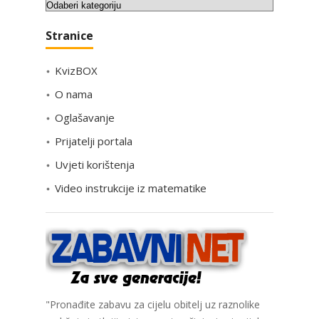
K
a
Stranice
t
e
KvizBOX
g
o
O nama
r
Oglašavanje
i
Prijatelji portala
j
e
Uvjeti korištenja
Video instrukcije iz matematike
"Pronađite zabavu za cijelu obitelj uz raznolike