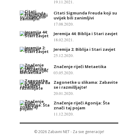
19.11.2021.
Citati Sigmunda Freuda koji su
uvijek bili zanimljivi
17.08.2020.
Jeremija 44: Biblija i Stari zavjet
18.02.2021.
Jeremija 2: Biblija i Stari zavjet
25.12.2020.
Značenje riječi Metaetika
03.05.2020.
Zagonetke u slikama: Zabavite
se i razmišljajte!
20.01.2020.
Značenje riječi Agonija: Šta
znači taj pojam
11.12.2020.
© 2026
Zabavni NET
- Za sve generacije!