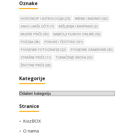
Oznake
HOROSKOP I ASTROLOGIJA
(25)
IMENA I NADIMCI
(62)
KAKO LAKŠE UČITI
(7)
MIŠLJENJA I RASPRAVE
(2)
MUDRE PRIČE
(30)
NAJBOLJI FILMOVI ONLINE
(55)
POEZIJA
(38)
PORUKE I ČESTITKE
(101)
POVIJESNE FOTOGRAFIJE
(22)
POVIJESNE GRAĐEVINE
(30)
STRAŠNE PRIČE
(11)
TUMAČENJE SNOVA
(32)
ŽIVOTNE PRIČE
(28)
Kategorije
K
a
Stranice
t
e
KvizBOX
g
o
O nama