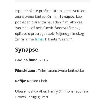
Ispod možete pročitati kratak opis za triler i
znanstveno fantastični film
Synapse
, kao i
pogledati trailer za navedeni film. Ako vas
zanimaju još neki filmski žanrovi i filmovi,
upišete u pretragu naziv željenog filmskog
žanra ili ime
filma
i kliknete “Search”.
Synapse
Godina filma:
2015
Filmski žanr:
Triler, znanstvena fantastika
Režija:
Kenlon Clark
Uloge:
Joshua Alba, Henry Simmons, Sophina
Brown i drugi glumci.