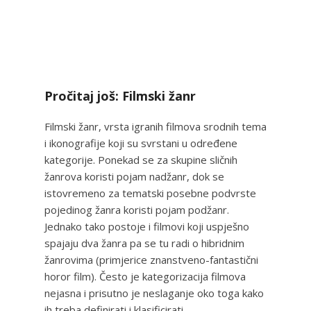
Pročitaj još: Filmski žanr
Filmski žanr, vrsta igranih filmova srodnih tema
i ikonografije koji su svrstani u određene
kategorije. Ponekad se za skupine sličnih
žanrova koristi pojam nadžanr, dok se
istovremeno za tematski posebne podvrste
pojedinog žanra koristi pojam podžanr.
Jednako tako postoje i filmovi koji uspješno
spajaju dva žanra pa se tu radi o hibridnim
žanrovima (primjerice znanstveno-fantastični
horor film). Često je kategorizacija filmova
nejasna i prisutno je neslaganje oko toga kako
ih treba definirati i klasificirati.