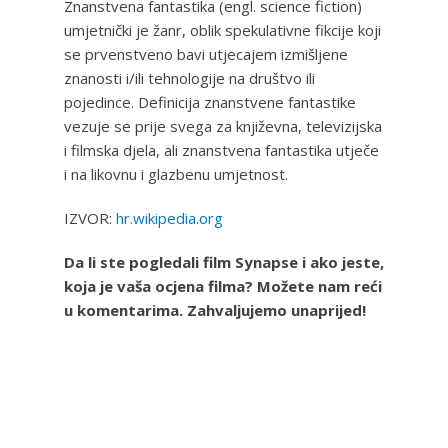
Znanstvena fantastika (engl. science fiction)
umjetnički je žanr, oblik spekulativne fikcije koji
se prvenstveno bavi utjecajem izmišljene
znanosti i/ili tehnologije na društvo ili
pojedince. Definicija znanstvene fantastike
vezuje se prije svega za književna, televizijska
i filmska djela, ali znanstvena fantastika utječe
i na likovnu i glazbenu umjetnost.
IZVOR:
hr.wikipedia.org
Da li ste pogledali film Synapse i ako jeste,
koja je vaša ocjena filma? Možete nam reći
u komentarima. Zahvaljujemo unaprijed!