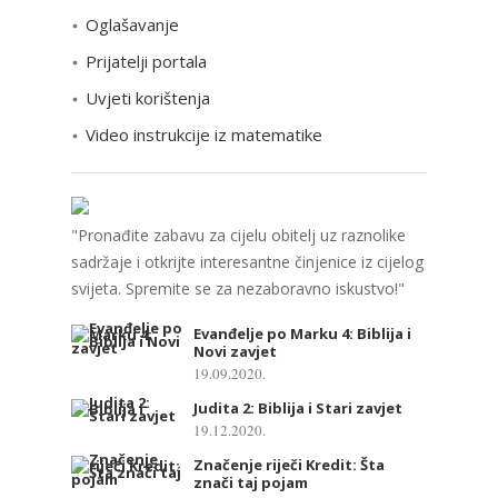
r
Oglašavanje
i
Prijatelji portala
j
e
Uvjeti korištenja
Video instrukcije iz matematike
"Pronađite zabavu za cijelu obitelj uz raznolike
sadržaje i otkrijte interesantne činjenice iz cijelog
svijeta. Spremite se za nezaboravno iskustvo!"
Evanđelje po Marku 4: Biblija i
Novi zavjet
19.09.2020.
Judita 2: Biblija i Stari zavjet
19.12.2020.
Značenje riječi Kredit: Šta
znači taj pojam