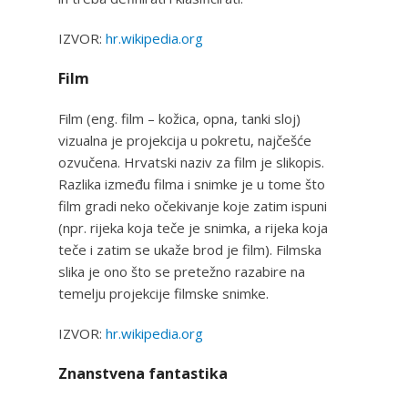
IZVOR:
hr.wikipedia.org
Film
Film (eng. film – kožica, opna, tanki sloj)
vizualna je projekcija u pokretu, najčešće
ozvučena. Hrvatski naziv za film je slikopis.
Razlika između filma i snimke je u tome što
film gradi neko očekivanje koje zatim ispuni
(npr. rijeka koja teče je snimka, a rijeka koja
teče i zatim se ukaže brod je film). Filmska
slika je ono što se pretežno razabire na
temelju projekcije filmske snimke.
IZVOR:
hr.wikipedia.org
Znanstvena fantastika