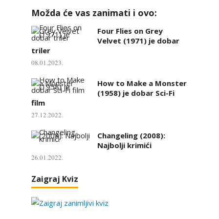
Možda će vas zanimati i ovo:
Four Flies on Grey
Velvet (1971) je dobar
triler
08.01.2023.
How to Make a Monster
(1958) je dobar Sci-Fi
film
27.12.2022.
Changeling (2008):
Najbolji krimići
26.01.2022.
Zaigraj Kviz