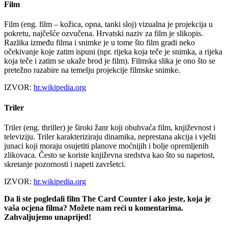
Film
Film (eng. film – kožica, opna, tanki sloj) vizualna je projekcija u
pokretu, najčešće ozvučena. Hrvatski naziv za film je slikopis.
Razlika između filma i snimke je u tome što film gradi neko
očekivanje koje zatim ispuni (npr. rijeka koja teče je snimka, a rijeka
koja teče i zatim se ukaže brod je film). Filmska slika je ono što se
pretežno razabire na temelju projekcije filmske snimke.
IZVOR:
hr.wikipedia.org
Triler
Triler (eng. thriller) je široki žanr koji obuhvaća film, književnost i
televiziju. Triler karakteriziraju dinamika, neprestana akcija i vješti
junaci koji moraju osujetiti planove moćnijih i bolje opremljenih
zlikovaca. Često se koriste književna sredstva kao što su napetost,
skretanje pozornosti i napeti završetci.
IZVOR:
hr.wikipedia.org
Da li ste pogledali film The Card Counter i ako jeste, koja je
vaša ocjena filma? Možete nam reći u komentarima.
Zahvaljujemo unaprijed!