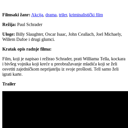
Filmsaki žanr:
Akcija
,
drama
,
triler
,
kriminalistički film
Režija:
Paul Schrader
Uloge:
Billy Slaughter, Oscar Isaac, John Ceallach, Joel Michaely,
Willem Dafoe i drugi glumci.
Kratak opis radnje filma:
Film, koji je napisao i režirao Schrader, prati Williama Tella, kockara
i bivšeg vojnika koji kreće u preobražavanje mladića koji se želi
osvetiti zajedničkom neprijatelju iz svoje prošlosti. Tell samo želi
igrati karte.
Trailer