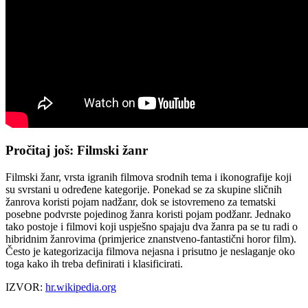
Pročitaj još: Filmski žanr
Filmski žanr, vrsta igranih filmova srodnih tema i ikonografije koji
su svrstani u određene kategorije. Ponekad se za skupine sličnih
žanrova koristi pojam nadžanr, dok se istovremeno za tematski
posebne podvrste pojedinog žanra koristi pojam podžanr. Jednako
tako postoje i filmovi koji uspješno spajaju dva žanra pa se tu radi o
hibridnim žanrovima (primjerice znanstveno-fantastični horor film).
Često je kategorizacija filmova nejasna i prisutno je neslaganje oko
toga kako ih treba definirati i klasificirati.
IZVOR:
hr.wikipedia.org