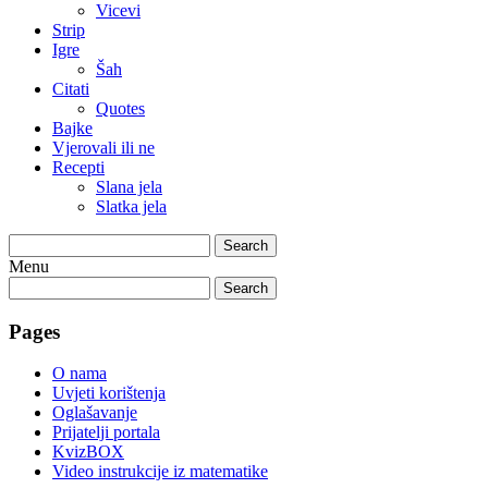
Vicevi
Strip
Igre
Šah
Citati
Quotes
Bajke
Vjerovali ili ne
Recepti
Slana jela
Slatka jela
Search
Menu
Search
Pages
O nama
Uvjeti korištenja
Oglašavanje
Prijatelji portala
KvizBOX
Video instrukcije iz matematike