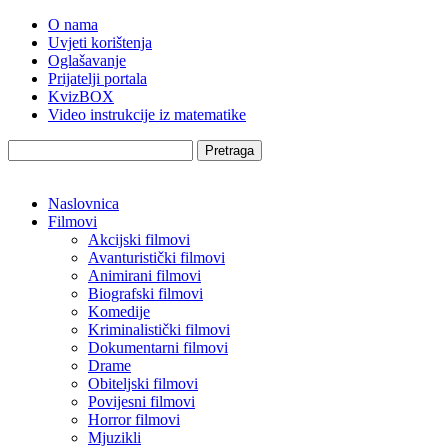
O nama
Uvjeti korištenja
Oglašavanje
Prijatelji portala
KvizBOX
Video instrukcije iz matematike
Pretraga
Naslovnica
Filmovi
Akcijski filmovi
Avanturistički filmovi
Animirani filmovi
Biografski filmovi
Komedije
Kriminalistički filmovi
Dokumentarni filmovi
Drame
Obiteljski filmovi
Povijesni filmovi
Horror filmovi
Mjuzikli