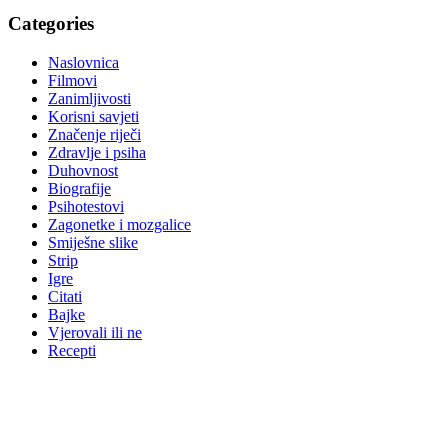
Categories
Naslovnica
Filmovi
Zanimljivosti
Korisni savjeti
Značenje riječi
Zdravlje i psiha
Duhovnost
Biografije
Psihotestovi
Zagonetke i mozgalice
Smiješne slike
Strip
Igre
Citati
Bajke
Vjerovali ili ne
Recepti