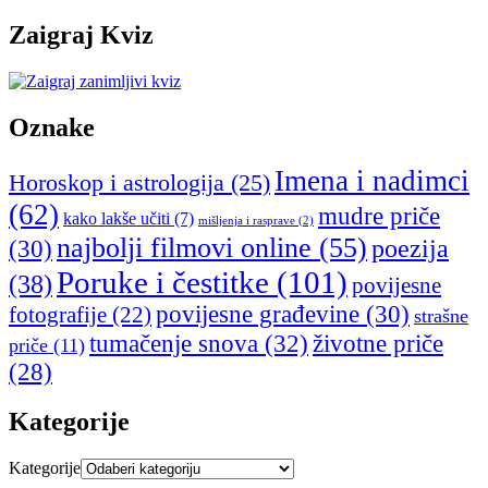
Zaigraj Kviz
Oznake
Imena i nadimci
Horoskop i astrologija
(25)
(62)
mudre priče
kako lakše učiti
(7)
mišljenja i rasprave
(2)
najbolji filmovi online
(55)
poezija
(30)
Poruke i čestitke
(101)
(38)
povijesne
povijesne građevine
(30)
fotografije
(22)
strašne
tumačenje snova
(32)
životne priče
priče
(11)
(28)
Kategorije
Kategorije