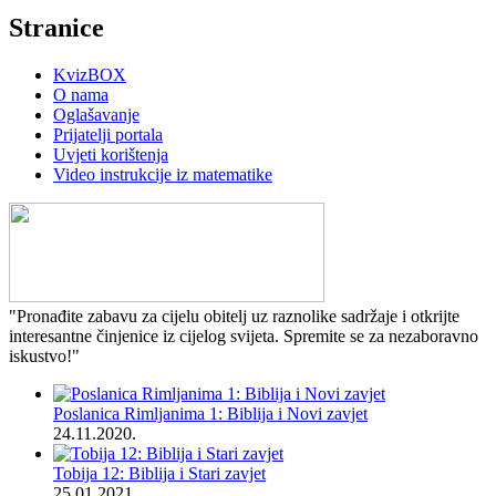
Stranice
KvizBOX
O nama
Oglašavanje
Prijatelji portala
Uvjeti korištenja
Video instrukcije iz matematike
"Pronađite zabavu za cijelu obitelj uz raznolike sadržaje i otkrijte
interesantne činjenice iz cijelog svijeta. Spremite se za nezaboravno
iskustvo!"
Poslanica Rimljanima 1: Biblija i Novi zavjet
24.11.2020.
Tobija 12: Biblija i Stari zavjet
25.01.2021.