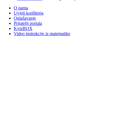
O nama
Uvjeti korištenja
Oglašavanje
Prijatelji portala
KvizBOX
Video instrukcije iz matematike