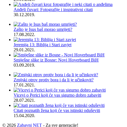
Anđeli čuvari: Fotografije i inspirativni citati
30.12.2019.
Zašto je Isus baš morao umrijeti?
17.08.2022.
Jeremija 13: Biblija i Stari zavjet
29.01.2021.
Smiješne slike iz Bosne: Novi Hoverboard BiH
03.09.2019.
Zmijski otrov protiv bora i da li je učinkovit?
17.01.2021.
Vicevi o Perici koji će vas sigurno dobro zabaviti
28.07.2021.
Citati poznatih žena koji će vas istinski oduševiti
15.04.2020.
© 2026
Zabavni NET
- Za sve generacije!