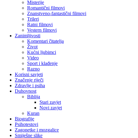
Misterije
Romantični filmovi
Znanstveno-fantastični filmovi
Trileri
Ratni filmovi
Vestern filmovi
Zanimljivosti
Komentari čitatelja
Život
Kućni ljubimci
Video
Sport i klađenje
Razno
Korisni savjeti
Značenje riječi
Zdravlje i psiha
Duhovnost
Biblija
Stari zavjet
Novi zavjet
Kuran
Biografije
Psihotestovi
Zagonetke i mozgalice
Smiješne slike