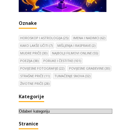
Oznake
HOROSKOP I ASTROLOGIJA
(25)
IMENA I NADIMCI
(62)
KAKO LAKŠE UČITI
(7)
MIŠLJENJA I RASPRAVE
(2)
MUDRE PRIČE
(30)
NAJBOLJI FILMOVI ONLINE
(55)
POEZIJA
(38)
PORUKE I ČESTITKE
(101)
POVIJESNE FOTOGRAFIJE
(22)
POVIJESNE GRAĐEVINE
(30)
STRAŠNE PRIČE
(11)
TUMAČENJE SNOVA
(32)
ŽIVOTNE PRIČE
(28)
Kategorije
K
a
Stranice
t