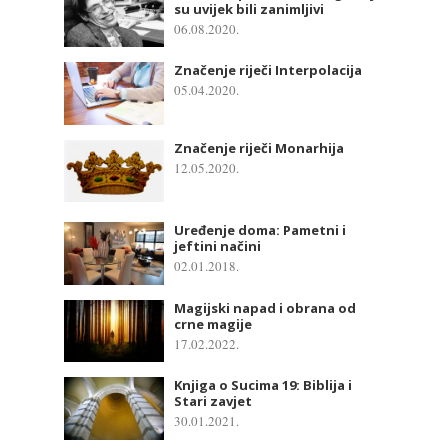
su uvijek bili zanimljivi
06.08.2020.
Značenje riječi Interpolacija
05.04.2020.
Značenje riječi Monarhija
12.05.2020.
Uređenje doma: Pametni i
jeftini načini
02.01.2018.
Magijski napad i obrana od
crne magije
17.02.2022.
Knjiga o Sucima 19: Biblija i
Stari zavjet
30.01.2021.