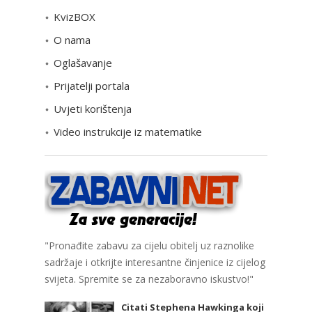
e
KvizBOX
g
o
O nama
r
Oglašavanje
i
Prijatelji portala
j
e
Uvjeti korištenja
Video instrukcije iz matematike
"Pronađite zabavu za cijelu obitelj uz raznolike
sadržaje i otkrijte interesantne činjenice iz cijelog
svijeta. Spremite se za nezaboravno iskustvo!"
Citati Stephena Hawkinga koji