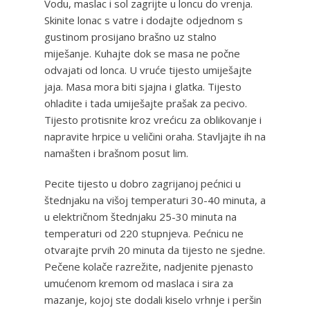
Vodu, maslac i sol zagrijte u loncu do vrenja.
Skinite lonac s vatre i dodajte odjednom s
gustinom prosijano brašno uz stalno
miješanje. Kuhajte dok se masa ne počne
odvajati od lonca. U vruće tijesto umiješajte
jaja. Masa mora biti sjajna i glatka. Tijesto
ohladite i tada umiješajte prašak za pecivo.
Tijesto protisnite kroz vrećicu za oblikovanje i
napravite hrpice u veličini oraha. Stavljajte ih na
namašten i brašnom posut lim.
Pecite tijesto u dobro zagrijanoj pećnici u
štednjaku na višoj temperaturi 30-40 minuta, a
u električnom štednjaku 25-30 minuta na
temperaturi od 220 stupnjeva. Pećnicu ne
otvarajte prvih 20 minuta da tijesto ne sjedne.
Pečene kolače razrežite, nadjenite pjenasto
umućenom kremom od maslaca i sira za
mazanje, kojoj ste dodali kiselo vrhnje i peršin