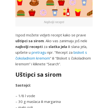
Najbolji recepti
Ispod možete vidjeti recept kako se prave
uštipci sa sirom
. Ako vas zanimaju još neki
najbolji recepti
za
slatka jela
ili slana jela,
upišete u
pretragu
npr. “Recept za
biskvit s
čokoladnom kremom
” ili “Biskvit s čokoladnom
kremom” i kliknete “Search”.
Uštipci sa sirom
Sastojci:
– 1/8 l vode
– 30 g maslaca ili margarina
– malo soli