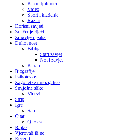
Kućni ljubimci
Video
Sport i klađenje
Razno
Korisni savjeti
Značenje riječi
Zdravlje i psiha
Duhovnost
Biblija
Stari zavjet
Novi zavjet
Kuran
Biografije
Psihotestovi
Zagonetke i mozgalice
Smiješne slike
Vicevi
Strip
Igre
Šah
Citati
Quotes
Bajke
Vjerovali ili ne
Recepti