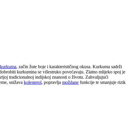
kurkuma
, začin žute boje i karakterističnog okusa. Kurkuma sadrži
 dobrobiti kurkumina se višestruko povećavaju. Zlatno mlijeko spoj je
rijoj tradicionalnoj indijskoj znanosti o životu. Zahvaljujući
bleme, snižava
kolesterol
, popravlja
moždane
funkcije te smanjuje rizik