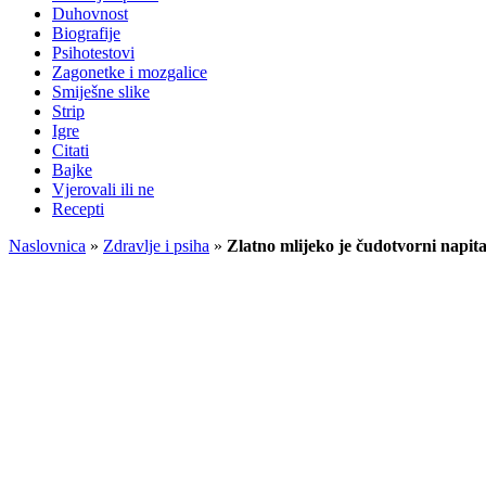
Duhovnost
Biografije
Psihotestovi
Zagonetke i mozgalice
Smiješne slike
Strip
Igre
Citati
Bajke
Vjerovali ili ne
Recepti
Naslovnica
»
Zdravlje i psiha
»
Zlatno mlijeko je čudotvorni napit