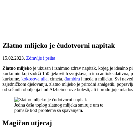
Zlatno mlijeko je čudotvorni napitak
15.02.2023.
Zdravlje i psiha
Zlatno mlijeko
je ukusan i iznimno zdrav napitak, kojeg je idealno pi
kurkumin koji sadrži 150 ljekovitih svojstava, a ima antioksidativna,
kurkume,
kokosova ulja
, cimeta,
đumbira
i meda u mlijeku. Svi naveden
zajedničkom djelovanju, zlatno mlijeko je prirodni analgetik, popravl
od srčanih oboljenja i od Alzheimerove bolesti, ali i produljuje mlados
Jedna čaša toplog zlatnog mlijeka smiruje um te
pomaže kod problema sa spavanjem.
Magičan utjecaj