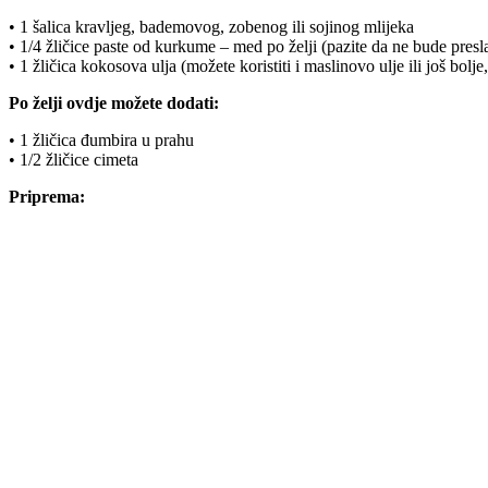
• 1 šalica kravljeg, bademovog, zobenog ili sojinog mlijeka
• 1/4 žličice paste od kurkume – med po želji (pazite da ne bude presl
• 1 žličica kokosova ulja (možete koristiti i maslinovo ulje ili još bolje
Po želji ovdje možete dodati:
• 1 žličica đumbira u prahu
• 1/2 žličice cimeta
Priprema: