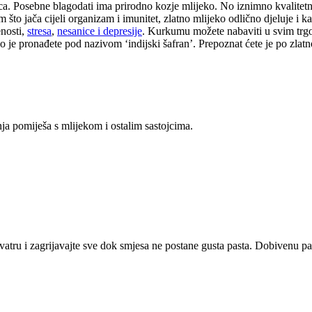
ca. Posebne blagodati ima prirodno kozje mlijeko. No iznimno kvalitetn
što jača cijeli organizam i imunitet, zlatno mlijeko odlično djeluje i ka
enosti,
stresa
,
nesanice i depresije
. Kurkumu možete nabaviti u svim trgo
 je pronađete pod nazivom ‘indijski šafran’. Prepoznat ćete je po zlatno 
ja pomiješa s mlijekom i ostalim sastojcima.
atru i zagrijavajte sve dok smjesa ne postane gusta pasta. Dobivenu pas