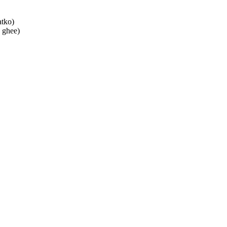
atko)
, ghee)