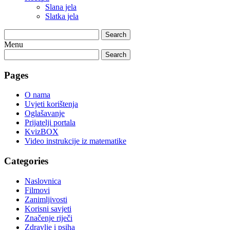
Slana jela
Slatka jela
Search
Menu
Search
Pages
O nama
Uvjeti korištenja
Oglašavanje
Prijatelji portala
KvizBOX
Video instrukcije iz matematike
Categories
Naslovnica
Filmovi
Zanimljivosti
Korisni savjeti
Značenje riječi
Zdravlje i psiha