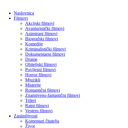
Naslovnica
Filmovi
Akcijski filmovi
Avanturistički filmovi
Animirani filmovi
Biografski filmovi
Komedije
Kriminalistički filmovi
Dokumentarni filmovi
Drame
Obiteljski filmovi
Povijesni filmovi
Horror filmovi
Mjuzikli
Misterije
Romantični filmovi
Znanstveno-fantastični filmovi
Trileri
Ratni filmovi
Vestern filmovi
Zanimljivosti
Komentari čitatelja
Život