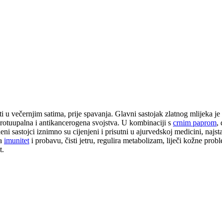
ti u večernjim satima, prije spavanja. Glavni sastojak zlatnog mlijeka je
 protuupalna i antikancerogena svojstva. U kombinaciji s
crnim paprom
,
i sastojci iznimno su cijenjeni i prisutni u ajurvedskoj medicini, najsta
ja
imunitet
i probavu, čisti jetru, regulira metabolizam, liječi kožne pro
t.