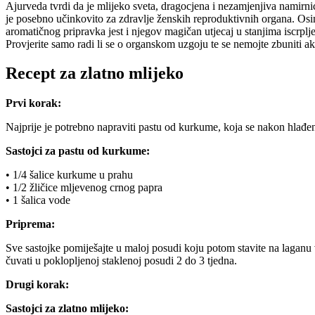
Ajurveda tvrdi da je mlijeko sveta, dragocjena i nezamjenjiva namirni
je posebno učinkovito za zdravlje ženskih reproduktivnih organa. Osim 
aromatičnog pripravka jest i njegov magičan utjecaj u stanjima iscrplj
Provjerite samo radi li se o organskom uzgoju te se nemojte zbuniti ako
Recept za zlatno mlijeko
Prvi korak:
Najprije je potrebno napraviti pastu od kurkume, koja se nakon hlađen
Sastojci za pastu od kurkume:
• 1/4 šalice kurkume u prahu
• 1/2 žličice mljevenog crnog papra
• 1 šalica vode
Priprema:
Sve sastojke pomiješajte u maloj posudi koju potom stavite na laganu v
čuvati u poklopljenoj staklenoj posudi 2 do 3 tjedna.
Drugi korak:
Sastojci za zlatno mlijeko: