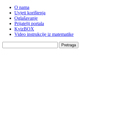
O nama
Uvjeti korištenja
Oglašavanje
Prijatelji portala
KvizBOX
Video instrukcije iz matematike
Pretraga