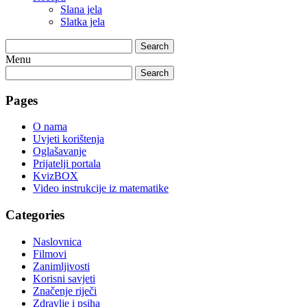
Slana jela
Slatka jela
Search
Menu
Search
Pages
O nama
Uvjeti korištenja
Oglašavanje
Prijatelji portala
KvizBOX
Video instrukcije iz matematike
Categories
Naslovnica
Filmovi
Zanimljivosti
Korisni savjeti
Značenje riječi
Zdravlje i psiha