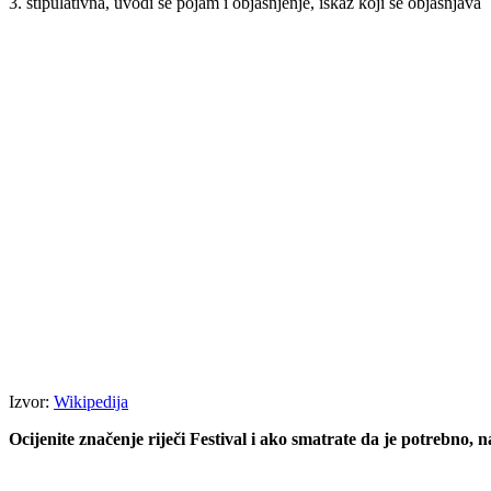
3. stipulativna, uvodi se pojam i objašnjenje, iskaz koji se objašnjava
Izvor:
Wikipedija
Ocijenite značenje riječi Festival i ako smatrate da je potrebno