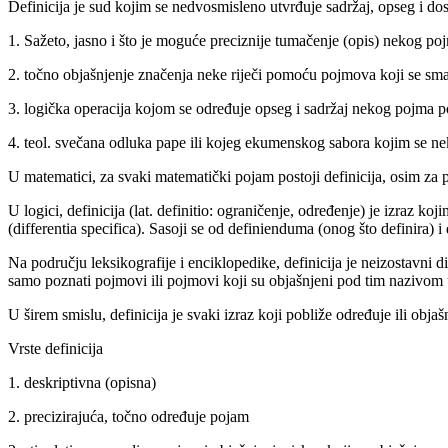
Definicija je sud kojim se nedvosmisleno utvrđuje sadržaj, opseg i 
1. Sažeto, jasno i što je moguće preciznije tumačenje (opis) nekog po
2. točno objašnjenje značenja neke riječi pomoću pojmova koji se sma
3. logička operacija kojom se određuje opseg i sadržaj nekog pojma
4. teol. svečana odluka pape ili kojeg ekumenskog sabora kojim se ne
U matematici, za svaki matematički pojam postoji definicija, osim za
U logici, definicija (lat. definitio: ograničenje, određenje) je izraz
(differentia specifica). Sasoji se od definienduma (onog što definira) i
Na području leksikografije i enciklopedike, definicija je neizostavn
samo poznati pojmovi ili pojmovi koji su objašnjeni pod tim nazivom 
U širem smislu, definicija je svaki izraz koji pobliže određuje ili objašn
Vrste definicija
1. deskriptivna (opisna)
2. precizirajuća, točno određuje pojam