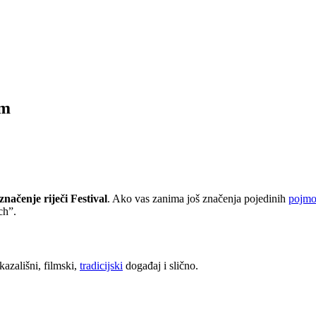
am
značenje riječi Festival
. Ako vas zanima još značenja pojedinih
pojm
ch”.
 kazališni, filmski,
tradicijski
događaj i slično.