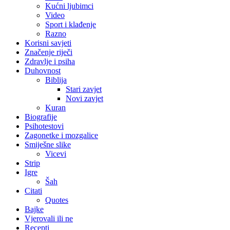
Kućni ljubimci
Video
Sport i klađenje
Razno
Korisni savjeti
Značenje riječi
Zdravlje i psiha
Duhovnost
Biblija
Stari zavjet
Novi zavjet
Kuran
Biografije
Psihotestovi
Zagonetke i mozgalice
Smiješne slike
Vicevi
Strip
Igre
Šah
Citati
Quotes
Bajke
Vjerovali ili ne
Recepti