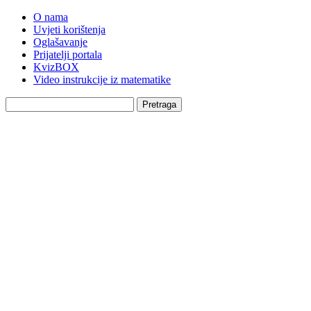
O nama
Uvjeti korištenja
Oglašavanje
Prijatelji portala
KvizBOX
Video instrukcije iz matematike
Pretraga