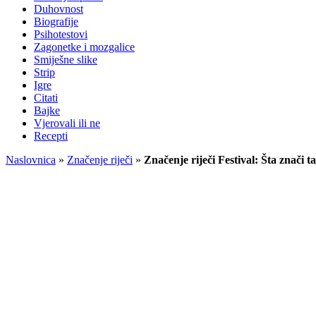
Duhovnost
Biografije
Psihotestovi
Zagonetke i mozgalice
Smiješne slike
Strip
Igre
Citati
Bajke
Vjerovali ili ne
Recepti
Naslovnica
»
Značenje riječi
»
Značenje riječi Festival: Šta znači t