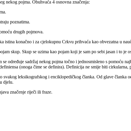
doseg nekog pojma. Obuhvaća 4 osnovna značenja:
jma.
traju poznatima.
 pomoću drugih pojmova.
ka istina konačno i za cjelokupnu Crkvu prihvaća kao obvezatna u nauč
 pojam skup. Skup se uzima kao pojam koji je sam po sebi jasan i to je 
 kojim se određuje sadržaj nekog pojma točno i jednosmisleno s pomoću n
 definiensa (onoga čime se definira). Definicija ne smije biti cirkularna,
i dio svakog leksikografskog i enciklopedičkog članka. Od glave članka
u djelu.
java značenje riječi ili fraze.