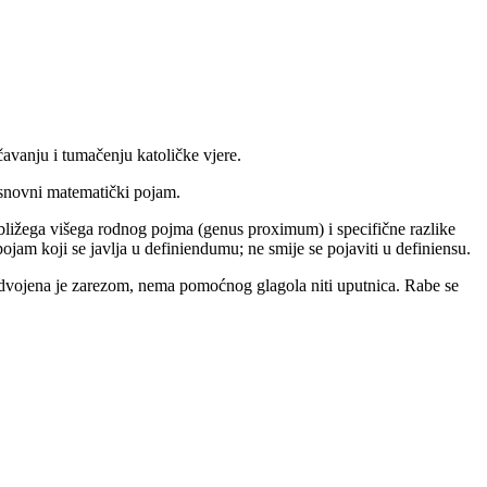
avanju i tumačenju katoličke vjere.
osnovni matematički pojam.
ajbližega višega rodnog pojma (genus proximum) i specifične razlike
 pojam koji se javlja u definiendumu; ne smije se pojaviti u definiensu.
 odvojena je zarezom, nema pomoćnog glagola niti uputnica. Rabe se