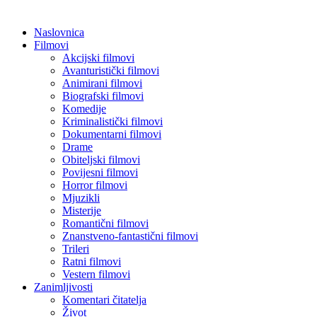
Naslovnica
Filmovi
Akcijski filmovi
Avanturistički filmovi
Animirani filmovi
Biografski filmovi
Komedije
Kriminalistički filmovi
Dokumentarni filmovi
Drame
Obiteljski filmovi
Povijesni filmovi
Horror filmovi
Mjuzikli
Misterije
Romantični filmovi
Znanstveno-fantastični filmovi
Trileri
Ratni filmovi
Vestern filmovi
Zanimljivosti
Komentari čitatelja
Život