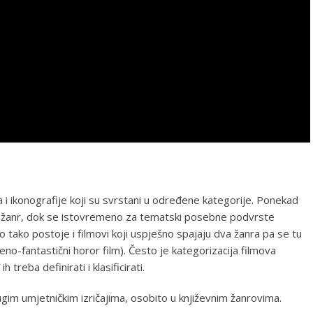
a i ikonografije koji su svrstani u određene kategorije. Ponekad
nadžanr, dok se istovremeno za tematski posebne podvrste
 tako postoje i filmovi koji uspješno spajaju dva žanra pa se tu
no-fantastični horor film). Često je kategorizacija filmova
treba definirati i klasificirati.
ugim umjetničkim izričajima, osobito u književnim žanrovima.