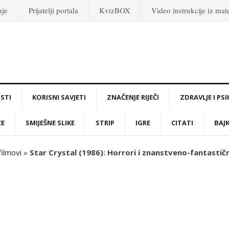
nje
Prijatelji portala
KvizBOX
Video instrukcije iz ma
STI
KORISNI SAVJETI
ZNAČENJE RIJEČI
ZDRAVLJE I PS
CE
SMIJEŠNE SLIKE
STRIP
IGRE
CITATI
BAJ
filmovi
»
Star Crystal (1986): Horrori i znanstveno-fantastičn