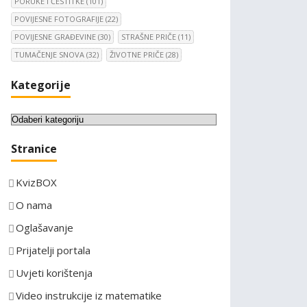
PORUKE I ČESTITKE
(101)
POVIJESNE FOTOGRAFIJE
(22)
POVIJESNE GRAĐEVINE
(30)
STRAŠNE PRIČE
(11)
TUMAČENJE SNOVA
(32)
ŽIVOTNE PRIČE
(28)
Kategorije
K
a
Stranice
t
e
KvizBOX
g
o
O nama
r
Oglašavanje
i
Prijatelji portala
j
e
Uvjeti korištenja
Video instrukcije iz matematike