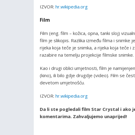
IZVOR:
hr.wikipedia.org
Film
Film (eng. film – kožica, opna, tanki sloj) vizu
film je slikopis. Razlika između filma i snimke 
rijeka koja teče je snimka, a rijeka koja teče i
razabire na temelju projekcije filmske snimke.
Kao i drugi oblici umjetnosti, film je namijenj
(kino), ili bilo gdje drugdje (video). Film se 
devetom umjetnošću.
IZVOR:
hr.wikipedia.org
Da li ste pogledali film Star Crystal i ako
komentarima. Zahvaljujemo unaprijed!