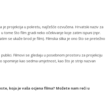
alna je projekcija u pokretu, najčešće ozvučena. Hrvatski naziv za
je u tome što film gradi neko očekivanje koje zatim ispuni (npr.
 zatim se ukaže brod je film). Filmska slika je ono što se pretežno
en publici. Filmovi se gledaju u posebnom prostoru za projekciju
često spominje kao sedma umjetnost, kao što je strip nazvan
 jeste, koja je vaša ocjena filma? Možete nam reći u