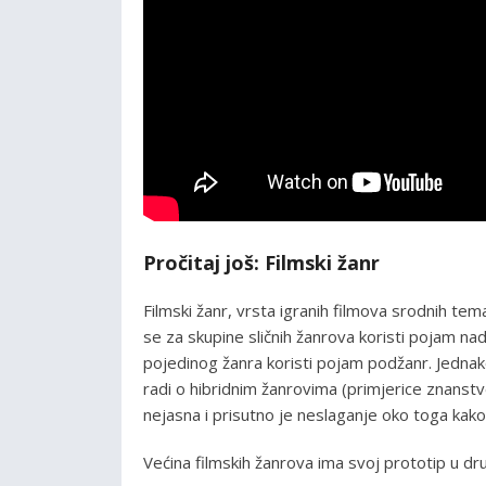
Pročitaj još: Filmski žanr
Filmski žanr, vrsta igranih filmova srodnih tem
se za skupine sličnih žanrova koristi pojam 
pojedinog žanra koristi pojam podžanr. Jednako
radi o hibridnim žanrovima (primjerice znanstve
nejasna i prisutno je neslaganje oko toga kako ih 
Većina filmskih žanrova ima svoj prototip u dr