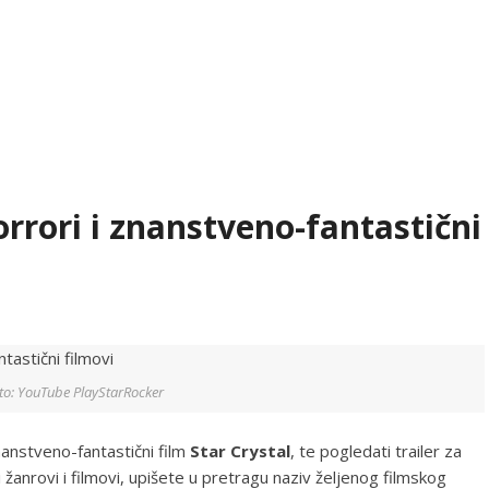
orrori i znanstveno-fantastični
to: YouTube PlayStarRocker
nanstveno-fantastični film
Star Crystal
, te pogledati trailer za
i žanrovi i filmovi, upišete u pretragu naziv željenog filmskog