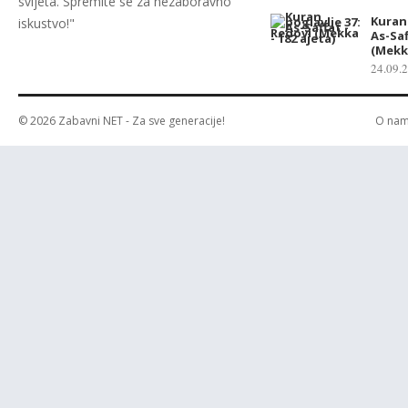
svijeta. Spremite se za nezaboravno
Kuran 
iskustvo!"
As-Saf
(Mekka
24.09.
© 2026
Zabavni NET
- Za sve generacije!
O na