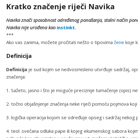
Kratko značenje riječi Navika
Navika znači sposobnost određenog ponašanja, stalni način pona
Navika nije urođena kao
instinkt
.
***
Ako vas zanima, možete pročitati nešto o tipovima
žene
koje k
Definicija
Definicija
je sud kojim se nedvosmisleno utvrđuje sadržaj, o
značenja:
1. Sažeto, jasno i što je moguće preciznije tumačenje (opis) n
2. točno objašnjenje značenja neke riječi pomoću pojmova koj
3. logička operacija kojom se određuje opseg i sadržaj neko
4. teol. svečana odluka pape ili kojeg ekumenskog sabora kojim