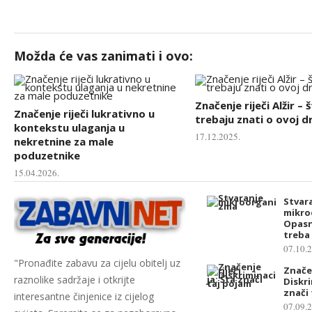
Možda će vas zanimati i ovo:
Značenje riječi Alžir – 
Značenje riječi lukrativno u
trebaju znati o ovoj d
kontekstu ulaganja u
17.12.2025.
nekretnine za male
poduzetnike
15.04.2026.
Stvar
mikro
Opasn
treba
07.10.
"Pronađite zabavu za cijelu obitelj uz
Značen
raznolike sadržaje i otkrijte
Diskri
znači
interesantne činjenice iz cijelog
07.09.