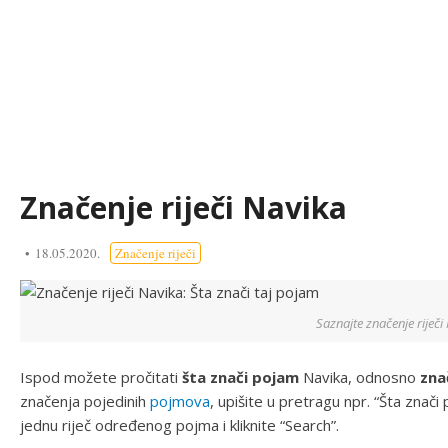
Značenje riječi Navika
18.05.2020.
Značenje riječi
Saznajte značenje riječi
Ispod možete pročitati
šta znači pojam
Navika, odnosno
zna
značenja pojedinih
pojmova
, upišite u pretragu npr. “Šta znač
jednu riječ određenog pojma i kliknite “Search”.