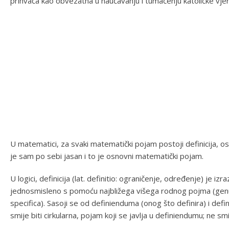
prihvaća kao obvezatna u naučavanju i tumačenju katoličke vjer
U matematici, za svaki matematički pojam postoji definicija, 
je sam po sebi jasan i to je osnovni matematički pojam.
U logici, definicija (lat. definitio: ograničenje, određenje) je 
jednosmisleno s pomoću najbližega višega rodnog pojma (genus 
specifica). Sasoji se od definienduma (onog što definira) i defi
smije biti cirkularna, pojam koji se javlja u definiendumu; ne smi