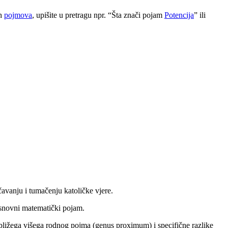
ih
pojmova
, upišite u pretragu npr. “Šta znači pojam
Potencija
” ili
avanju i tumačenju katoličke vjere.
osnovni matematički pojam.
ajbližega višega rodnog pojma (genus proximum) i specifične razlike