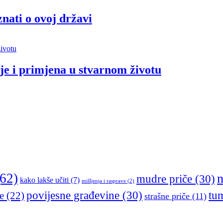
znati o ovoj državi
nje i primjena u stvarnom životu
62)
n
mudre priče
(30)
kako lakše učiti
(7)
mišljenja i rasprave
(2)
tu
povijesne građevine
(30)
e
(22)
strašne priče
(11)