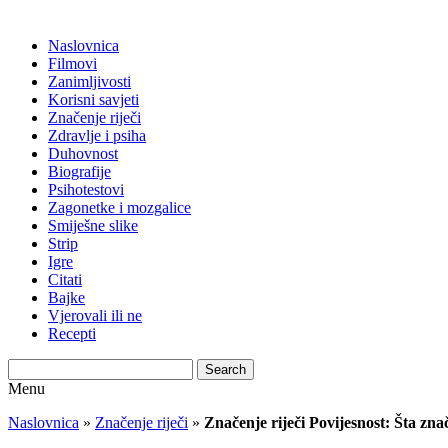
Naslovnica
Filmovi
Zanimljivosti
Korisni savjeti
Značenje riječi
Zdravlje i psiha
Duhovnost
Biografije
Psihotestovi
Zagonetke i mozgalice
Smiješne slike
Strip
Igre
Citati
Bajke
Vjerovali ili ne
Recepti
Search
Menu
Naslovnica
»
Značenje riječi
»
Značenje riječi Povijesnost: Šta zna