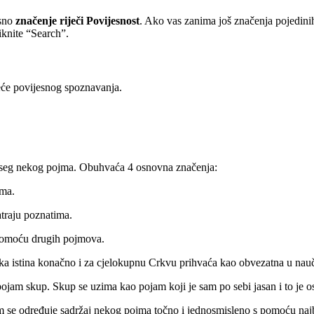
osno
značenje riječi Povijesnost
. Ako vas zanima još značenja pojedin
iknite “Search”.
jeće povijesnog spoznavanja.
doseg nekog pojma. Obuhvaća 4 osnovna značenja:
jma.
traju poznatima.
 pomoću drugih pojmova.
ka istina konačno i za cjelokupnu Crkvu prihvaća kao obvezatna u nauč
 pojam skup. Skup se uzima kao pojam koji je sam po sebi jasan i to je 
 kojim se određuje sadržaj nekog pojma točno i jednosmisleno s pomoću n