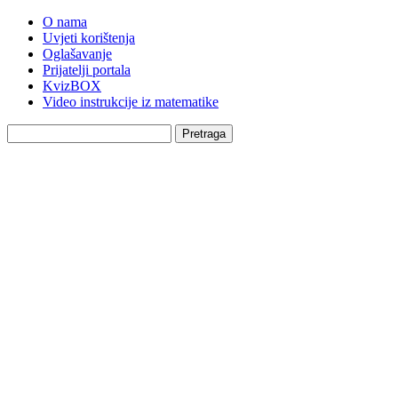
O nama
Uvjeti korištenja
Oglašavanje
Prijatelji portala
KvizBOX
Video instrukcije iz matematike
Pretraga