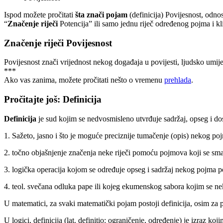
Ispod možete pročitati
šta znači pojam
(definicija) Povijesnost, odn
“
Značenje riječi
Potencija” ili samo jednu riječ određenog pojma i kl
Značenje riječi Povijesnost
Povijesnost znači vrijednost nekog događaja u povijesti, ljudsko umi
***
Ako vas zanima, možete pročitati nešto o vremenu
prehlada
.
Pročitajte još: Definicija
Definicija
je sud kojim se nedvosmisleno utvrđuje sadržaj, opseg i 
1. Sažeto, jasno i što je moguće preciznije tumačenje (opis) nekog po
2. točno objašnjenje značenja neke riječi pomoću pojmova koji se sma
3. logička operacija kojom se određuje opseg i sadržaj nekog pojma
4. teol. svečana odluka pape ili kojeg ekumenskog sabora kojim se ne
U matematici, za svaki matematički pojam postoji definicija, osim za
U logici, definicija (lat. definitio: ograničenje, određenje) je izraz