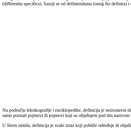
(differentia specifica). Sasoji se od definienduma (onog što definira) i
Na području leksikografije i enciklopedike, definicija je neizostavn
samo poznati pojmovi ili pojmovi koji su objašnjeni pod tim nazivom 
U širem smislu, definicija je svaki izraz koji pobliže određuje ili objašn