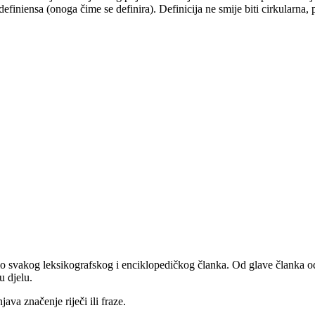
 definiensa (onoga čime se definira). Definicija ne smije biti cirkularna,
i dio svakog leksikografskog i enciklopedičkog članka. Od glave članka
u djelu.
java značenje riječi ili fraze.