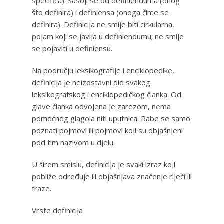
specifica). Sasoji se od definienduma (onog
što definira) i definiensa (onoga čime se
definira). Definicija ne smije biti cirkularna,
pojam koji se javlja u definiendumu; ne smije
se pojaviti u definiensu.
Na području leksikografije i enciklopedike,
definicija je neizostavni dio svakog
leksikografskog i enciklopedičkog članka. Od
glave članka odvojena je zarezom, nema
pomoćnog glagola niti uputnica. Rabe se samo
poznati pojmovi ili pojmovi koji su objašnjeni
pod tim nazivom u djelu.
U širem smislu, definicija je svaki izraz koji
pobliže određuje ili objašnjava značenje riječi ili
fraze.
Vrste definicija