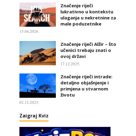
Značenje riječi
lukrativno u kontekstu
ulaganja u nekretnine za
male poduzetnike
15.04.2026.
Značenje riječi Alžir – što
učenici trebaju znati o
ovoj državi
17.12.2025.
Značenje riječi intrade:
detaljno objašnjenje i
primjena u stvarnom
životu
02.12.2025.
Zaigraj Kviz