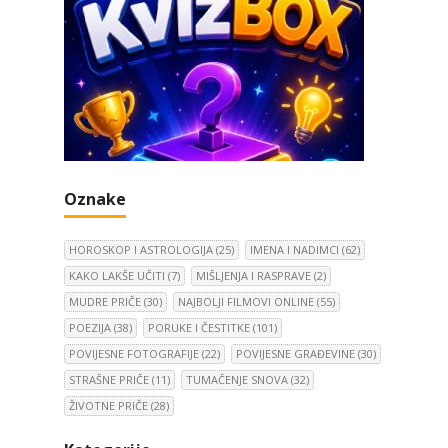
Oznake
HOROSKOP I ASTROLOGIJA
(25)
IMENA I NADIMCI
(62)
KAKO LAKŠE UČITI
(7)
MIŠLJENJA I RASPRAVE
(2)
MUDRE PRIČE
(30)
NAJBOLJI FILMOVI ONLINE
(55)
POEZIJA
(38)
PORUKE I ČESTITKE
(101)
POVIJESNE FOTOGRAFIJE
(22)
POVIJESNE GRAĐEVINE
(30)
STRAŠNE PRIČE
(11)
TUMAČENJE SNOVA
(32)
ŽIVOTNE PRIČE
(28)