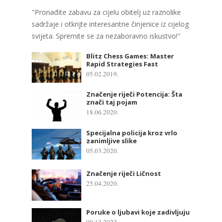
"Pronađite zabavu za cijelu obitelj uz raznolike
sadržaje i otkrijte interesantne činjenice iz cijelog
svijeta. Spremite se za nezaboravno iskustvo!"
Blitz Chess Games: Master
Rapid Strategies Fast
05.02.2019.
Značenje riječi Potencija: Šta
znači taj pojam
18.06.2020.
Specijalna policija kroz vrlo
zanimljive slike
05.03.2020.
Značenje riječi Ličnost
25.04.2020.
Poruke o ljubavi koje zadivljuju
09.12.2022.