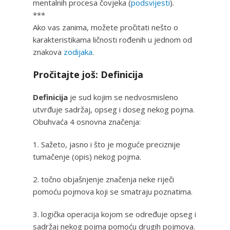
mentalnih procesa čovjeka (
podsvijesti
).
***
Ako vas zanima, možete pročitati nešto o
karakteristikama ličnosti rođenih u jednom od
znakova
zodijaka
.
Pročitajte još: Definicija
Definicija
je sud kojim se nedvosmisleno
utvrđuje sadržaj, opseg i doseg nekog pojma.
Obuhvaća 4 osnovna značenja:
1. Sažeto, jasno i što je moguće preciznije
tumačenje (opis) nekog pojma.
2. točno objašnjenje značenja neke riječi
pomoću pojmova koji se smatraju poznatima.
3. logička operacija kojom se određuje opseg i
sadržaj nekog pojma pomoću drugih pojmova.