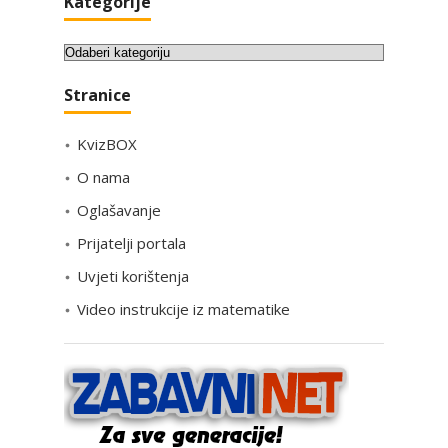
Kategorije
K
a
Stranice
t
e
KvizBOX
g
o
O nama
r
Oglašavanje
i
Prijatelji portala
j
e
Uvjeti korištenja
Video instrukcije iz matematike