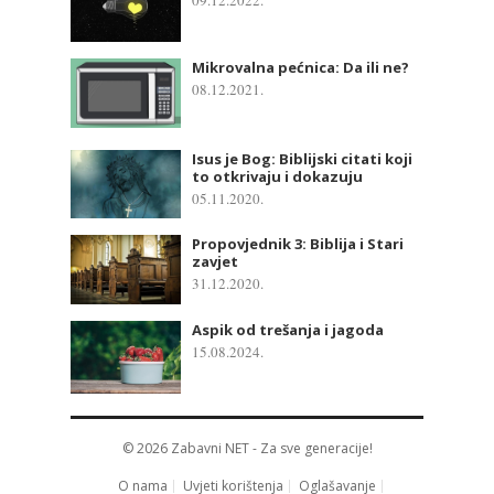
Mikrovalna pećnica: Da ili ne?
08.12.2021.
Isus je Bog: Biblijski citati koji
to otkrivaju i dokazuju
05.11.2020.
Propovjednik 3: Biblija i Stari
zavjet
31.12.2020.
Aspik od trešanja i jagoda
15.08.2024.
© 2026
Zabavni NET
- Za sve generacije!
O nama
Uvjeti korištenja
Oglašavanje