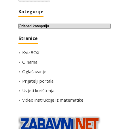
Kategorije
K
a
Stranice
t
e
KvizBOX
g
o
O nama
r
Oglašavanje
i
Prijatelji portala
j
e
Uvjeti korištenja
Video instrukcije iz matematike