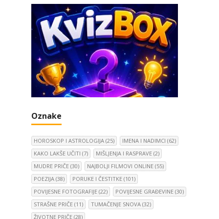
Oznake
HOROSKOP I ASTROLOGIJA
(25)
IMENA I NADIMCI
(62)
KAKO LAKŠE UČITI
(7)
MIŠLJENJA I RASPRAVE
(2)
MUDRE PRIČE
(30)
NAJBOLJI FILMOVI ONLINE
(55)
POEZIJA
(38)
PORUKE I ČESTITKE
(101)
POVIJESNE FOTOGRAFIJE
(22)
POVIJESNE GRAĐEVINE
(30)
STRAŠNE PRIČE
(11)
TUMAČENJE SNOVA
(32)
ŽIVOTNE PRIČE
(28)