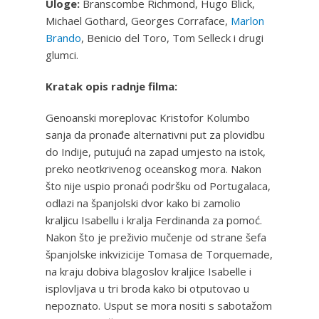
Uloge:
Branscombe Richmond, Hugo Blick,
Michael Gothard, Georges Corraface,
Marlon
Brando
, Benicio del Toro, Tom Selleck i drugi
glumci.
Kratak opis radnje filma:
Genoanski moreplovac Kristofor Kolumbo
sanja da pronađe alternativni put za plovidbu
do Indije, putujući na zapad umjesto na istok,
preko neotkrivenog oceanskog mora. Nakon
što nije uspio pronaći podršku od Portugalaca,
odlazi na španjolski dvor kako bi zamolio
kraljicu Isabellu i kralja Ferdinanda za pomoć.
Nakon što je preživio mučenje od strane šefa
španjolske inkvizicije Tomasa de Torquemade,
na kraju dobiva blagoslov kraljice Isabelle i
isplovljava u tri broda kako bi otputovao u
nepoznato. Usput se mora nositi s sabotažom