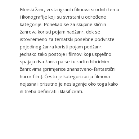
Filmski žanr, vrsta igranih filmova srodnih tema
i ikonografije koji su svrstani u određene
kategorije. Ponekad se za skupine sličnih
žanrova koristi pojam nadžanr, dok se
istovremeno za tematski posebne podvrste
pojedinog žanra koristi pojam podžanr.
Jednako tako postoje i filmovi koji uspješno
spajaju dva žanra pa se tu radi o hibridnim
žanrovima (primjerice znanstveno-fantastični
horor film). Često je kategorizacija filmova
nejasna i prisutno je neslaganje oko toga kako
ih treba definirati i klasificirati.