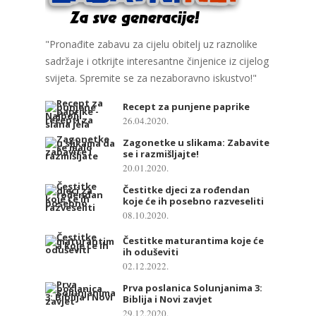
"Pronađite zabavu za cijelu obitelj uz raznolike
sadržaje i otkrijte interesantne činjenice iz cijelog
svijeta. Spremite se za nezaboravno iskustvo!"
Recept za punjene paprike
26.04.2020.
Zagonetke u slikama: Zabavite
se i razmišljajte!
20.01.2020.
Čestitke djeci za rođendan
koje će ih posebno razveseliti
08.10.2020.
Čestitke maturantima koje će
ih oduševiti
02.12.2022.
Prva poslanica Solunjanima 3:
Biblija i Novi zavjet
29.12.2020.