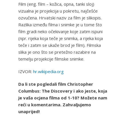
Film (eng. film – kožica, opna, tanki sloj)
vizualna je projekcija u pokretu, najčešće
ozvučena. Hrvatski naziv za film je slikopis.
Razlika između filma i snimke je u tome što
film gradi neko očekivanje koje zatim ispuni
(npr. rijeka koja teče je snimka, a rijeka koja
teče i zatim se ukaže brod je film). Filmska
slika je ono što se pretežno razabire na
temelju projekcije filmske snimke.
IZVOR:
hr.wikipedia.org
Da li ste pogledali film Christopher
Columbus: The Discovery i ako jeste, koja
je vaša ocjena filma od 1-10? Možete nam
reći u komentarima. Zahvaljujemo
unaprijed!