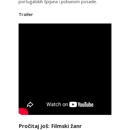
portugalskih špijuna i pobunom posade.
Trailer
Pročitaj još: Filmski žanr