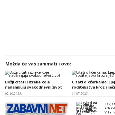
Možda će vas zanimati i ovo:
Božji citati i izreke koje
Citati o kćerkama: Lj
nadahnjuju svakodnevni život
roditeljstva kroz riječi
02.10.2025.
10.07.2025.
Savjet
zdravl
Vital