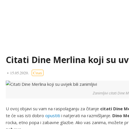
Citati Dine Merlina koji su uvi
15.05.2020.
Citati
Zanimljivi citati Dine M
U ovoj objavi su vam na raspolaganju za čitanje
citati Dine M
te će vas isti dobro
opustiti
i natjerati na razmišljanje.
Dino Me
rocka, etno popa i zabavne glazbe. Ako vas zanima, možete pr