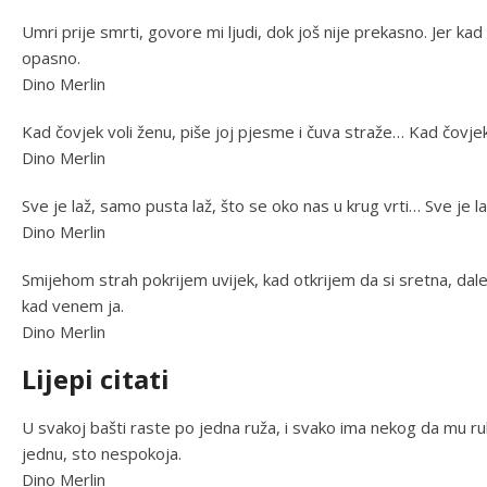
Umri prije smrti, govore mi ljudi, dok još nije prekasno. Jer ka
opasno.
Dino Merlin
Kad čovjek voli ženu, piše joj pjesme i čuva straže… Kad čovjek
Dino Merlin
Sve je laž, samo pusta laž, što se oko nas u krug vrti… Sve je l
Dino Merlin
Smijehom strah pokrijem uvijek, kad otkrijem da si sretna, da
kad venem ja.
Dino Merlin
Lijepi citati
U svakoj bašti raste po jedna ruža, i svako ima nekog da mu r
jednu, sto nespokoja.
Dino Merlin