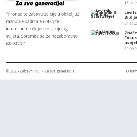
15.01.
Levits
"Pronađite zabavu za cijelu obitelj uz
Biblij
raznolike sadržaje i otkrijte
24.11.
interesantne činjenice iz cijelog
Značen
svijeta. Spremite se za nezaboravno
Fokus:
uspje
iskustvo!"
09.09.
© 2026
Zabavni NET
- Za sve generacije!
O na