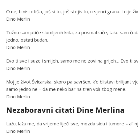
O ne, ti nisi otišla, još si tu, još stojis tu, u sjenci grana. I ni
Dino Merlin
Tužno sam ptiče slomljenih krila, za posmatrače, tako sam č
jedno, ostati budan.
Dino Merlin
Evo ti sve i suze i smijeh, samo me ne zovi na grijeh… Evo ti s
Dino Merlin
Moj je život Švicarska, skoro pa savršen, k’o blistavi brilijan
samo jedno ne – da me neko bar na tren voli zbog mene.
Dino Merlin
Nezaboravni citati Dine Merlina
Lažu, lažu me, da vrijeme liječi sve, mozda sidu i tumore – al’ n
Dino Merlin