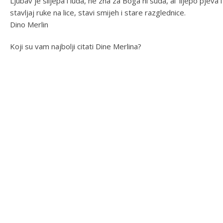
Ljubav je slijepa i luda, ne zna za Boga ni suda, al’ lijepo pjev
stavljaj ruke na lice, stavi smijeh i stare razglednice.
Dino Merlin
Koji su vam najbolji citati Dine Merlina?