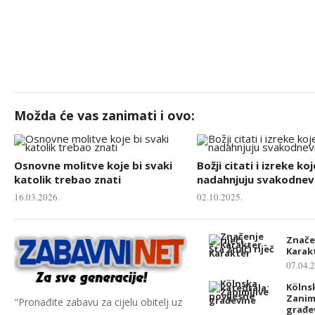
Možda će vas zanimati i ovo:
Osnovne molitve koje bi svaki
Božji citati i izreke koj
katolik trebao znati
nadahnjuju svakodnevn
16.03.2026.
02.10.2025.
Značen
Karak
07.04.
Kölns
Zanim
"Pronađite zabavu za cijelu obitelj uz
građe