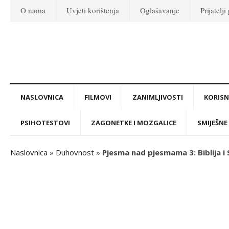
O nama
Uvjeti korištenja
Oglašavanje
Prijatelji
NASLOVNICA
FILMOVI
ZANIMLJIVOSTI
KORISNI
PSIHOTESTOVI
ZAGONETKE I MOZGALICE
SMIJEŠNE 
Naslovnica
»
Duhovnost
»
Pjesma nad pjesmama 3: Biblija i 