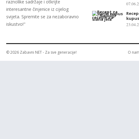
raznolike sadržaje i otkrijte
07.06.
interesantne činjenice iz cijelog
Recept
svijeta. Spremite se za nezaboravno
kupu
iskustvo!"
23.04.
© 2026
Zabavni NET
- Za sve generacije!
O na