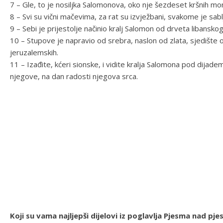
7 – Gle, to je nosiljka Salomonova, oko nje šezdeset kršnih mom
8 – Svi su vični mačevima, za rat su izvježbani, svakome je sab
9 – Sebi je prijestolje načinio kralj Salomon od drveta libanskog
10 – Stupove je napravio od srebra, naslon od zlata, sjedište o
jeruzalemskih.
11 – Izađite, kćeri sionske, i vidite kralja Salomona pod dija
njegove, na dan radosti njegova srca.
Koji su vama najljepši dijelovi iz poglavlja Pjesma nad 