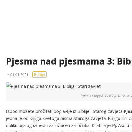
Pjesma nad pjesmama 3: Biblij
01.01.2021.
Biblija
Vjera i religija: Sveto pismo i Sta
Ispod možete pročitati poglavlje iz Biblije i Starog zavjeta
Pje
jedna je od knjiga Svetoga pisma Staroga zavjeta. Knjigu čini ci
obliku dijalog između zaručnice i zaručnika. Kratica je Pj. Ako 