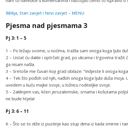
nam to navedite u komentarima i nastojati ćemo to ispraviti u 
Biblija, Stari zavjet i Novi zavjet – MENU
Pjesma nad pjesmama 3
Pj 3: 1 – 5
1 – Po ležaju svome, u noćima, tražila sam onoga koga ljubi duša
2 – Ustat ću dakle i optrčati grad, po ulicama i trgovima tražit 
ga nisam našla.
3 – Sretoše me čuvari koji grad obilaze: “Vidjeste li onoga koga
4 – Tek što pođoh od njih, nađoh onoga koga ljubi duša moja. U
uvedem u kuću majke svoje, u ložnicu roditeljke svoje.
5 – Zaklinjem vas, kćeri jeruzalemske, srnama i košutama polj
ne bude htjela!
Pj 3: 6 – 11
6 – Što se to diže iz pustinje kao stup dima iz kada smirne i ta