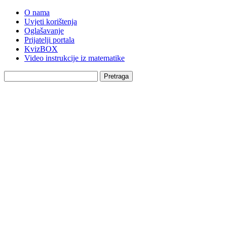
O nama
Uvjeti korištenja
Oglašavanje
Prijatelji portala
KvizBOX
Video instrukcije iz matematike
Pretraga