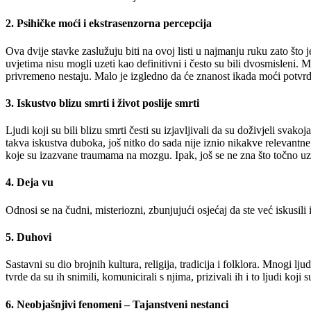
2. Psihičke moći i ekstrasenzorna percepcija
Ova dvije stavke zaslužuju biti na ovoj listi u najmanju ruku zato što je
uvjetima nisu mogli uzeti kao definitivni i često su bili dvosmisleni. M
privremeno nestaju. Malo je izgledno da će znanost ikada moći potvrdi
3. Iskustvo blizu smrti i život poslije smrti
Ljudi koji su bili blizu smrti česti su izjavljivali da su doživjeli svako
takva iskustva duboka, još nitko do sada nije iznio nikakve relevantne
koje su izazvane traumama na mozgu. Ipak, još se ne zna što točno uzro
4. Deja vu
Odnosi se na čudni, misteriozni, zbunjujući osjećaj da ste već iskusili 
5. Duhovi
Sastavni su dio brojnih kultura, religija, tradicija i folklora. Mnogi ljud
tvrde da su ih snimili, komunicirali s njima, prizivali ih i to ljudi ko
6. Neobjašnjivi fenomeni – Tajanstveni nestanci