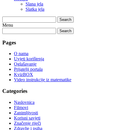
Slana jela
Slatka jela
Search
Menu
Search
Pages
O nama
Uvjeti korištenja
Oglašavanje
Prijatelji portala
KvizBOX
Video instrukcije iz matematike
Categories
Naslovnica
Filmovi
Zanimljivosti
Korisni savjeti
Značenje riječi
Zdravlje i psiha