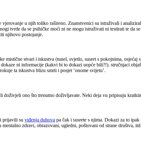
 vjerovanje u njih toliko rašireno. Znanstvenici su istraživali i analiziral
nogi tvrde da se psihičke moći ni ne mogu istraživati ni testirati te da s
ti njihovo postojanje.
jake mistične stvari i iskustva (tunel, svjetlo, susret s pokojnima, osjećaj 
 dokaze ni informacije (kakvi bi to dokazi uopće bili?!). stručnjaci ob
kuje ta iskustva blizu smrti i posjet ‘onome svijetu’.
ili doživjeli ono što trenutno doživljavate. Neki deja vu pripisuju kratki
i prijavili su
viđenja duhova
pa čak i susrete s njima. Dokazi za to ipak 
ji su mentalno zdravi, obrazovani, ugledni, poštovani od strane društva, it