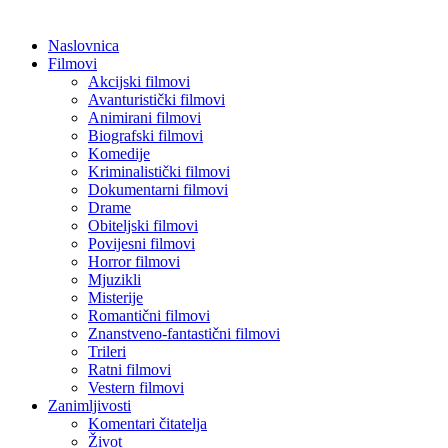
Naslovnica
Filmovi
Akcijski filmovi
Avanturistički filmovi
Animirani filmovi
Biografski filmovi
Komedije
Kriminalistički filmovi
Dokumentarni filmovi
Drame
Obiteljski filmovi
Povijesni filmovi
Horror filmovi
Mjuzikli
Misterije
Romantični filmovi
Znanstveno-fantastični filmovi
Trileri
Ratni filmovi
Vestern filmovi
Zanimljivosti
Komentari čitatelja
Život