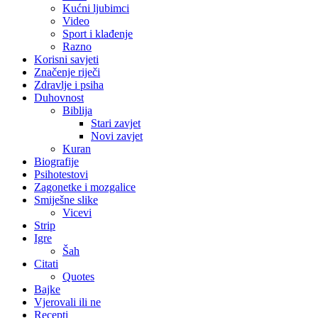
Kućni ljubimci
Video
Sport i klađenje
Razno
Korisni savjeti
Značenje riječi
Zdravlje i psiha
Duhovnost
Biblija
Stari zavjet
Novi zavjet
Kuran
Biografije
Psihotestovi
Zagonetke i mozgalice
Smiješne slike
Vicevi
Strip
Igre
Šah
Citati
Quotes
Bajke
Vjerovali ili ne
Recepti