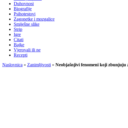
Duhovnost
Biografije
Psihotestovi
Zagonetke i mozgalice
Smiješne slike
Strip
Igre
Citati
Bajke
Vjerovali ili ne
Recepti
Naslovnica
»
Zanimljivosti
»
Neobjašnjivi fenomeni koji zbunjuju 