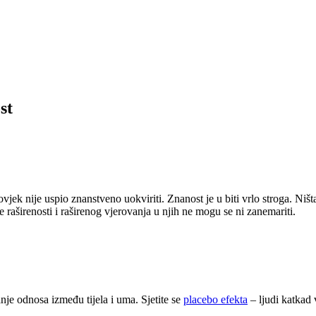
st
vjek nije uspio znanstveno uokviriti. Znanost je u biti vrlo stroga. Ništ
e raširenosti i raširenog vjerovanja u njih ne mogu se ni zanemariti.
nje odnosa između tijela i uma. Sjetite se
placebo efekta
– ljudi katkad 