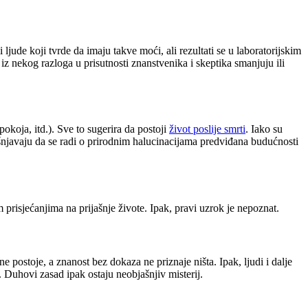
i ljude koji tvrde da imaju takve moći, ali rezultati se u laboratorijskim
e iz nekog razloga u prisutnosti znanstvenika i skeptika smanjuju ili
spokoja, itd.). Sve to sugerira da postoji
život poslije smrti
. Iako su
jašnjavaju da se radi o prirodnim halucinacijama predviđana budućnosti
m prisjećanjima na prijašnje živote. Ipak, pravi uzrok je nepoznat.
ne postoje, a znanost bez dokaza ne priznaje ništa. Ipak, ljudi i dalje
d. Duhovi zasad ipak ostaju neobjašnjiv misterij.