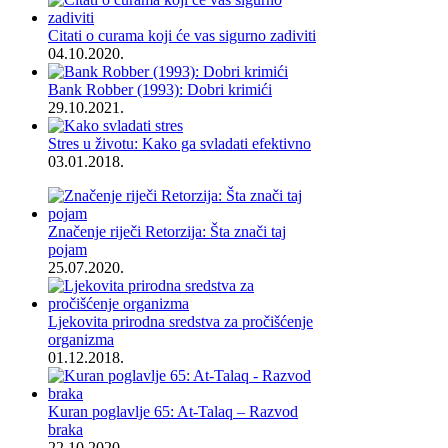
Citati o curama koji će vas sigurno zadiviti
04.10.2020.
Bank Robber (1993): Dobri krimići
29.10.2021.
Stres u životu: Kako ga svladati efektivno
03.01.2018.
Značenje riječi Retorzija: Šta znači taj
pojam
25.07.2020.
Ljekovita prirodna sredstva za pročišćenje
organizma
01.12.2018.
Kuran poglavlje 65: At-Talaq – Razvod
braka
22.10.2020.