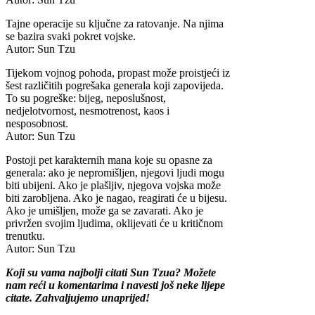
Tajne operacije su ključne za ratovanje. Na njima
se bazira svaki pokret vojske.
Autor: Sun Tzu
Tijekom vojnog pohoda, propast može proistjeći iz
šest različitih pogrešaka generala koji zapovijeda.
To su pogreške: bijeg, neposlušnost,
nedjelotvornost, nesmotrenost, kaos i
nesposobnost.
Autor: Sun Tzu
Postoji pet karakternih mana koje su opasne za
generala: ako je nepromišljen, njegovi ljudi mogu
biti ubijeni. Ako je plašljiv, njegova vojska može
biti zarobljena. Ako je nagao, reagirati će u bijesu.
Ako je umišljen, može ga se zavarati. Ako je
privržen svojim ljudima, oklijevati će u kritičnom
trenutku.
Autor: Sun Tzu
Koji su vama najbolji citati Sun Tzua? Možete
nam reći u komentarima i navesti još neke lijepe
citate. Zahvaljujemo unaprijed!