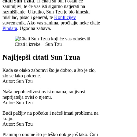
citati Sun Tzua
. Ti citati su bili i ostati će
zanimljivi, te će vas isti sigurno natjerati na
razmišljanje. Ukratko, Sun Tzu je bio kineski
mislilac, pisac i general, te
Konfucijev
suvremenik. Ako vas zanima, pročitajte neke citate
Pindara
. Ugodna zabava.
Citati i izreke – Sun Tzu
Najljepši citati Sun Tzua
Kada se olako zaboravi što je dobro, a što je zlo,
zlo se lako pokrene.
Autor: Sun Tzu
Naša nepobjedivost ovisi o nama, ranjivost
neprijatelja ovisi o njemu.
Autor: Sun Tzu
Budi pažljiv na početku i nećeš imati problema na
kraju.
Autor: Sun Tzu
Planiraj o onome što je teško dok je još lako. Čini