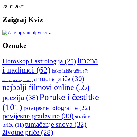
28.05.2025.
Zaigraj Kviz
Oznake
Imena
Horoskop i astrologija
(25)
i nadimci
(62)
kako lakše učiti
(7)
mudre priče
(30)
mišljenja i rasprave
(2)
najbolji filmovi online
(55)
Poruke i čestitke
poezija
(38)
(101)
povijesne fotografije
(22)
povijesne građevine
(30)
strašne
tumačenje snova
(32)
priče
(11)
životne priče
(28)