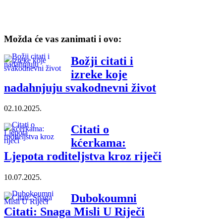
Možda će vas zanimati i ovo:
Božji citati i
izreke koje
nadahnjuju svakodnevni život
02.10.2025.
Citati o
kćerkama:
Ljepota roditeljstva kroz riječi
10.07.2025.
Dubokoumni
Citati: Snaga Misli U Riječi