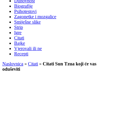
Duhovnost
Biografije
Psihotestovi
Zagonetke i mozgalice
Smiješne slike
Strip
Igre
Citati
Bajke
Vjerovali ili ne
Recepti
Naslovnica
»
Citati
»
Citati Sun Tzua koji će vas
oduševiti