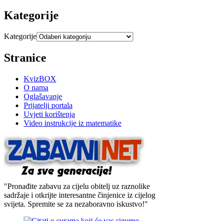
Kategorije
Kategorije
Stranice
KvizBOX
O nama
Oglašavanje
Prijatelji portala
Uvjeti korištenja
Video instrukcije iz matematike
"Pronađite zabavu za cijelu obitelj uz raznolike
sadržaje i otkrijte interesantne činjenice iz cijelog
svijeta. Spremite se za nezaboravno iskustvo!"