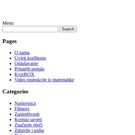
Menu
Search
Pages
O nama
Uvjeti korištenja
Oglašavanje
Prijatelji portala
KvizBOX
Video instrukcije iz matematike
Categories
Naslovnica
Filmovi
Zanimljivosti
Korisni savjeti
Značenje riječi
Zdravlje i psiha