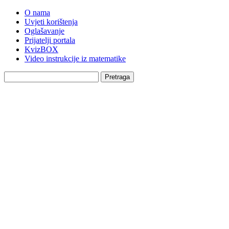
O nama
Uvjeti korištenja
Oglašavanje
Prijatelji portala
KvizBOX
Video instrukcije iz matematike
Pretraga