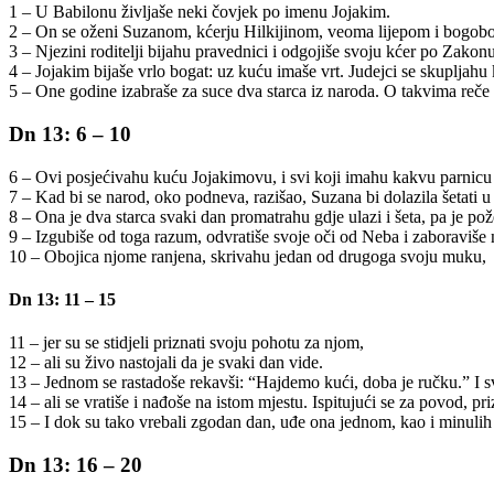
1 – U Babilonu življaše neki čovjek po imenu Jojakim.
2 – On se oženi Suzanom, kćerju Hilkijinom, veoma lijepom i bogob
3 – Njezini roditelji bijahu pravednici i odgojiše svoju kćer po Zakon
4 – Jojakim bijaše vrlo bogat: uz kuću imaše vrt. Judejci se skupljahu 
5 – One godine izabraše za suce dva starca iz naroda. O takvima reče
Dn 13: 6 – 10
6 – Ovi posjećivahu kuću Jojakimovu, i svi koji imahu kakvu parnicu
7 – Kad bi se narod, oko podneva, razišao, Suzana bi dolazila šetati u
8 – Ona je dva starca svaki dan promatrahu gdje ulazi i šeta, pa je pož
9 – Izgubiše od toga razum, odvratiše svoje oči od Neba i zaboraviš
10 – Obojica njome ranjena, skrivahu jedan od drugoga svoju muku,
Dn 13: 11 – 15
11 – jer su se stidjeli priznati svoju pohotu za njom,
12 – ali su živo nastojali da je svaki dan vide.
13 – Jednom se rastadoše rekavši: “Hajdemo kući, doba je ručku.” I s
14 – ali se vratiše i nađoše na istom mjestu. Ispitujući se za povod, 
15 – I dok su tako vrebali zgodan dan, uđe ona jednom, kao i minulih d
Dn 13: 16 – 20