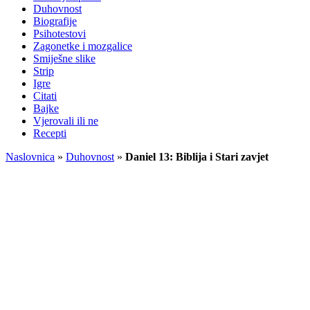
Duhovnost
Biografije
Psihotestovi
Zagonetke i mozgalice
Smiješne slike
Strip
Igre
Citati
Bajke
Vjerovali ili ne
Recepti
Naslovnica
»
Duhovnost
»
Daniel 13: Biblija i Stari zavjet