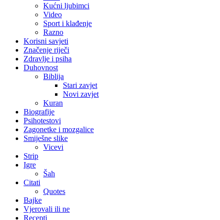
Kućni ljubimci
Video
Sport i klađenje
Razno
Korisni savjeti
Značenje riječi
Zdravlje i psiha
Duhovnost
Biblija
Stari zavjet
Novi zavjet
Kuran
Biografije
Psihotestovi
Zagonetke i mozgalice
Smiješne slike
Vicevi
Strip
Igre
Šah
Citati
Quotes
Bajke
Vjerovali ili ne
Recepti