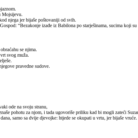
ojaznom.
u Mojsijevu.
kod njega jer bijaše poštovaniji od svih.
 Gospod: “Bezakonje izađe iz Babilona po starješinama, sucima koji su 
 obraćahu se njima.
 vrt svog muža.
elješe.
e njegove pravedne sudove.
vaki ode na svoju stranu,
priznaše pohotu za njom, i tada ugovoriše priliku kad bi mogli zateći Suz
ana, samo sa dvije djevojke: htjede se okupati u vrtu, jer bijaše vruće.