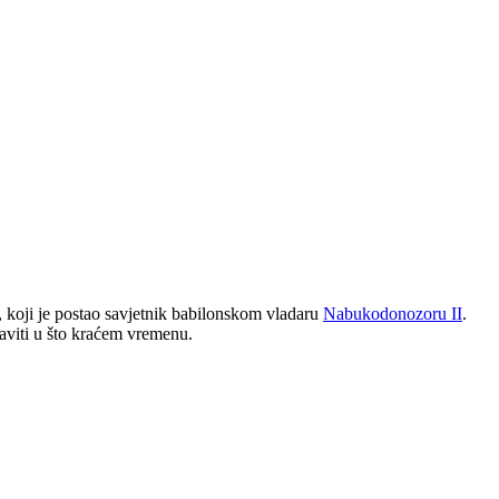
el, koji je postao savjetnik babilonskom vladaru
Nabukodonozoru II
.
raviti u što kraćem vremenu.