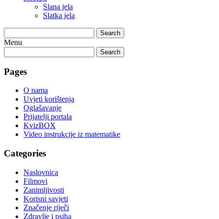
Slana jela
Slatka jela
Search
Menu
Search
Pages
O nama
Uvjeti korištenja
Oglašavanje
Prijatelji portala
KvizBOX
Video instrukcije iz matematike
Categories
Naslovnica
Filmovi
Zanimljivosti
Korisni savjeti
Značenje riječi
Zdravlje i psiha