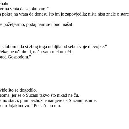
ebahu.
 vrtna vrata da se okupam!”
pokrajna vrata da donesu što im je zapovjedila; ništa nisu znale o starci
 se poželjesmo, podaj nam se i budi naša!
 s tobom i da si zbog toga udaljila od sebe svoje djevojke.”
čeka; ne učinim li, neću vam ruci umaći.
m pred Gospodom.”
vide što se dogodilo.
veoma, jer se o Suzani takvo što nikad ne ču.
amo starci, puni bezbožne namjere da Suzanu usmrte.
ženu Jojakimovu!” Poslaše po nju.