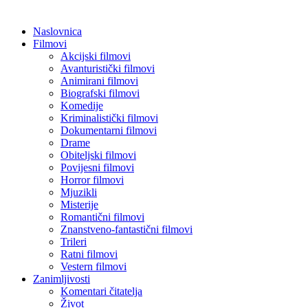
Naslovnica
Filmovi
Akcijski filmovi
Avanturistički filmovi
Animirani filmovi
Biografski filmovi
Komedije
Kriminalistički filmovi
Dokumentarni filmovi
Drame
Obiteljski filmovi
Povijesni filmovi
Horror filmovi
Mjuzikli
Misterije
Romantični filmovi
Znanstveno-fantastični filmovi
Trileri
Ratni filmovi
Vestern filmovi
Zanimljivosti
Komentari čitatelja
Život