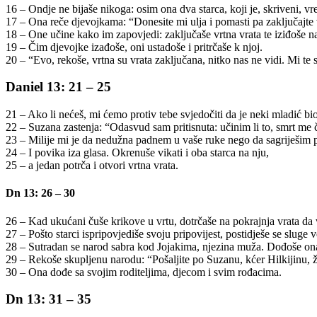
16 – Ondje ne bijaše nikoga: osim ona dva starca, koji je, skriveni, vr
17 – Ona reče djevojkama: “Donesite mi ulja i pomasti pa zaključajte
18 – One učine kako im zapovjedi: zaključaše vrtna vrata te iziđoše na 
19 – Čim djevojke izađoše, oni ustadoše i pritrčaše k njoj.
20 – “Evo, rekoše, vrtna su vrata zaključana, nitko nas ne vidi. Mi te
Daniel 13: 21 – 25
21 – Ako li nećeš, mi ćemo protiv tebe svjedočiti da je neki mladić bio
22 – Suzana zastenja: “Odasvud sam pritisnuta: učinim li to, smrt me 
23 – Milije mi je da nedužna padnem u vaše ruke nego da sagriješi
24 – I povika iza glasa. Okrenuše vikati i oba starca na nju,
25 – a jedan potrča i otvori vrtna vrata.
Dn 13: 26 – 30
26 – Kad ukućani čuše krikove u vrtu, dotrčaše na pokrajnja vrata da 
27 – Pošto starci ispripovjediše svoju pripovijest, postidješe se sluge 
28 – Sutradan se narod sabra kod Jojakima, njezina muža. Dođoše on
29 – Rekoše skupljenu narodu: “Pošaljite po Suzanu, kćer Hilkijinu, 
30 – Ona dođe sa svojim roditeljima, djecom i svim rođacima.
Dn 13: 31 – 35