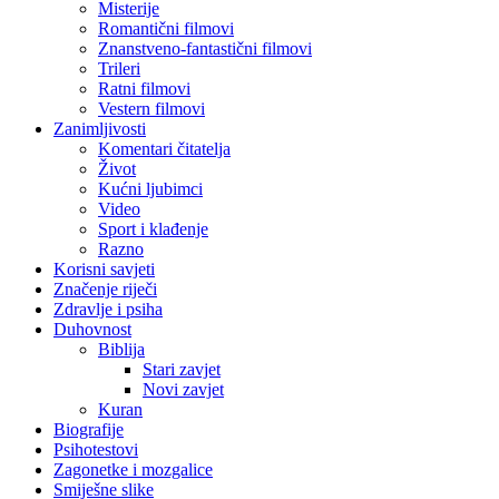
Misterije
Romantični filmovi
Znanstveno-fantastični filmovi
Trileri
Ratni filmovi
Vestern filmovi
Zanimljivosti
Komentari čitatelja
Život
Kućni ljubimci
Video
Sport i klađenje
Razno
Korisni savjeti
Značenje riječi
Zdravlje i psiha
Duhovnost
Biblija
Stari zavjet
Novi zavjet
Kuran
Biografije
Psihotestovi
Zagonetke i mozgalice
Smiješne slike