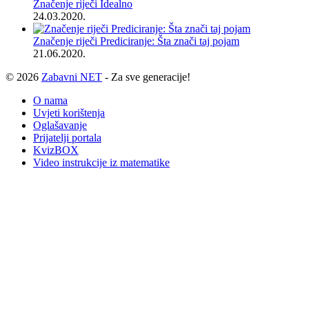
Značenje riječi Idealno
24.03.2020.
Značenje riječi Prediciranje: Šta znači taj pojam
21.06.2020.
© 2026
Zabavni NET
- Za sve generacije!
O nama
Uvjeti korištenja
Oglašavanje
Prijatelji portala
KvizBOX
Video instrukcije iz matematike