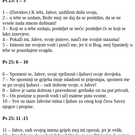
Ps 25: 1 – 5
1 – (Davidov.) K tebi, Jahve, uzdižem dušu svoju,
2 – u tebe se uzdam, Bože moj: ne daj da se postidim, da se ne
vesele nada mnom dušmani!
3 – Koji se u tebe uzdaju, postidjet se neće: postidjet će se koji se
lako iznevjere.
4 – Pokaži mi, Jahve, svoje putove, nauči me svojim stazama!
5 – Istinom me svojom vodi i pouči me, jer ti si Bog, moj Spasitelj: u
tebe se pouzdajem svagda.
Ps 25: 6 – 10
6 – Spomeni se, Jahve, svoje nježnosti i ljubavi svoje dovijeka.
7 – Ne spominji se grijeha moje mladosti ni prijestupa, spomeni me
se po svojoj ljubavi – radi dobrote svoje, o Jahve!
8 – Jahve je sama dobrota i pravednost: grešnike on na put privodi.
9 – On ponizne u pravdi vodi i uči malene putu svome.
10 – Sve su staze Jahvine istina i ljubav za onog koji čuva Savez
njegov i propise.
Ps 25: 11 -15
11 – Jahve, radi svojeg imena grijeh moj mi oprosti, jer je velik.