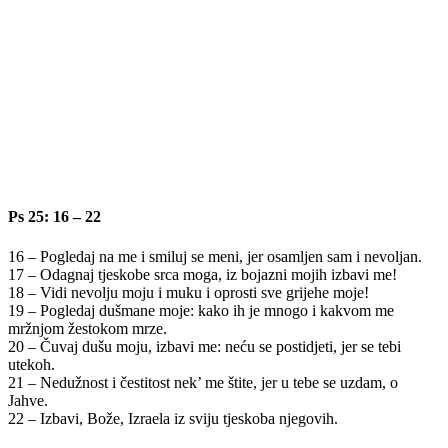
Ps 25: 16 – 22
16 – Pogledaj na me i smiluj se meni, jer osamljen sam i nevoljan.
17 – Odagnaj tjeskobe srca moga, iz bojazni mojih izbavi me!
18 – Vidi nevolju moju i muku i oprosti sve grijehe moje!
19 – Pogledaj dušmane moje: kako ih je mnogo i kakvom me
mržnjom žestokom mrze.
20 – Čuvaj dušu moju, izbavi me: neću se postidjeti, jer se tebi
utekoh.
21 – Nedužnost i čestitost nek’ me štite, jer u tebe se uzdam, o
Jahve.
22 – Izbavi, Bože, Izraela iz sviju tjeskoba njegovih.