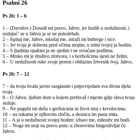
Psalmi 26
Ps 26: 1 – 6
1 – (Davidov.) Dosudi mi pravo, Jahve, jer hodih u nedužnosti, i
uzdajuć’ se u Jahvu ja se ne pokolebah.
2 – Ispitaj me, Jahve, iskušaj me, istraži mi bubrege i srce.
3 – Jer tvoja je dobrota pred očima mojim, u istini tvojoj ja hodim.
4 – S ljudima opakim ja ne sjedim i ne svraćam podlima.
5 – Mrsko mi je društvo zlotvora, i s bezbošcima sjesti ne želim.
6 – U nedužnosti ruke svoje perem i obilazim žrtvenik tvoj, Jahve,
Ps 26: 7 – 12
7 – da tvoju hvalu javno razglasim i pripovijedam sva divna djela
tvoja.
8 – O Jahve, ljubim dom u kojem prebivaš i mjesto gdje slava tvoja
stoluje.
9 – Ne pogubi mi dušu s grešnicima ni život moj s krvolocima;
10 – na rukama je njihovim zločin, a desnica im puna mita.
11 – A ja u nedužnosti svojoj hodim: izbavi me, milostiv mi budi.
12 – Noga mi stoji na pravu putu: u zborovima blagoslivljat ću
Jahvu.