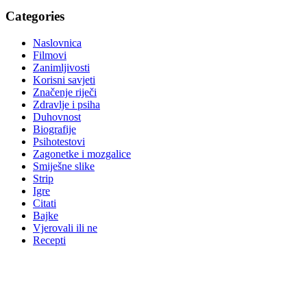
Categories
Naslovnica
Filmovi
Zanimljivosti
Korisni savjeti
Značenje riječi
Zdravlje i psiha
Duhovnost
Biografije
Psihotestovi
Zagonetke i mozgalice
Smiješne slike
Strip
Igre
Citati
Bajke
Vjerovali ili ne
Recepti