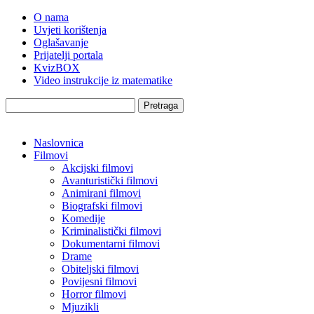
O nama
Uvjeti korištenja
Oglašavanje
Prijatelji portala
KvizBOX
Video instrukcije iz matematike
Pretraga
Naslovnica
Filmovi
Akcijski filmovi
Avanturistički filmovi
Animirani filmovi
Biografski filmovi
Komedije
Kriminalistički filmovi
Dokumentarni filmovi
Drame
Obiteljski filmovi
Povijesni filmovi
Horror filmovi
Mjuzikli