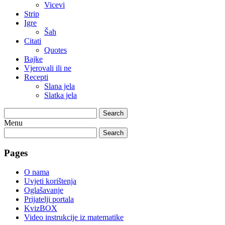
Vicevi
Strip
Igre
Šah
Citati
Quotes
Bajke
Vjerovali ili ne
Recepti
Slana jela
Slatka jela
Search
Menu
Search
Pages
O nama
Uvjeti korištenja
Oglašavanje
Prijatelji portala
KvizBOX
Video instrukcije iz matematike