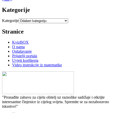
Kategorije
Kategorije
Stranice
KvizBOX
O nama
Oglašavanje
Prijatelji portala
Uvjeti korištenja
Video instrukcije iz matematike
"Pronađite zabavu za cijelu obitelj uz raznolike sadržaje i otkrijte
interesantne činjenice iz cijelog svijeta. Spremite se za nezaboravno
iskustvo!"