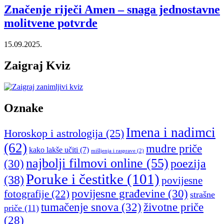
Značenje riječi Amen – snaga jednostavne
molitvene potvrde
15.09.2025.
Zaigraj Kviz
Oznake
Imena i nadimci
Horoskop i astrologija
(25)
(62)
mudre priče
kako lakše učiti
(7)
mišljenja i rasprave
(2)
najbolji filmovi online
(55)
poezija
(30)
Poruke i čestitke
(101)
(38)
povijesne
povijesne građevine
(30)
fotografije
(22)
strašne
tumačenje snova
(32)
životne priče
priče
(11)
(28)