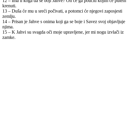
12 – Ima li koga da se boji Jahve? On će ga poučiti kojim će putem
krenuti.
13 – Duša će mu u sreći počivati, a potomci će njegovi zaposjesti
zemlju.
14 – Prisan je Jahve s onima koji ga se boje i Savez svoj objavljuje
njima.
15 – K Jahvi su svagda oči moje upravljene, jer mi nogu izvlači iz
zamke.