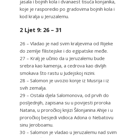
jasala i bojnih kola i dvanaest tisuća konjanika,
koje je rasporedio po gradovima bojnih kola i
kod kralja u Jeruzalemu.
2 Ljet 9: 26 – 31
26 – Vladao je nad svim kraljevima od Rijeke
do zemlje filistejske i do egipatske međe.
27 – Kralj je učinio da u Jeruzalemu bude
srebra kao kamenja, a cedrova kao divljih
smokava što rastu u Judejskoj nizini.
28 – Salomon je uvozio konje iz Musrija i iz
svih zemalja.
29 – Ostala djela Salomonova, od prvih do
posljednjih, zapisana su u povijesti proroka
Natana, u proročkoj knjizi Šilonjanina Ahije i u
proročkoj besjedi vidioca Adona o Nebatovu
sinu Jeroboamu.
30 – Salomon je vladao u Jeruzalemu nad svim