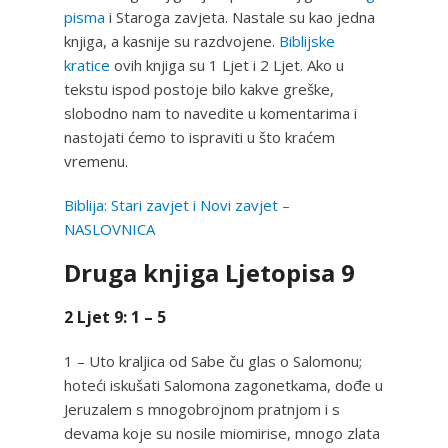
pisma
i Staroga zavjeta. Nastale su kao jedna
knjiga, a kasnije su razdvojene.
Biblijske
kratice
ovih knjiga su 1 Ljet i 2 Ljet. Ako u
tekstu ispod postoje bilo kakve greške,
slobodno nam to navedite u komentarima i
nastojati ćemo to ispraviti u što kraćem
vremenu.
Biblija: Stari zavjet i Novi zavjet –
NASLOVNICA
Druga knjiga Ljetopisa 9
2 Ljet 9: 1 – 5
1 – Uto kraljica od Sabe ču glas o Salomonu;
hoteći iskušati Salomona zagonetkama, dođe u
Jeruzalem s mnogobrojnom pratnjom i s
devama koje su nosile miomirise, mnogo zlata