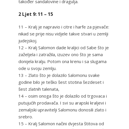
također sandalovine i dragulja.
2 Ljet 9: 11 – 15
11 – Kralj je napravio i citre i harfe za pjevače:
nikad se prije nisu vidjele takve stvari u zemlji
judejskoj.
12 – Kralj Salomon dade kraljici od Sabe što je
zaželjela i zatražila, izuzev ono što je sama
donijela kralju. Potom ona krenu i sa slugama
ode u svoju zemlju.
13 – Zlato što je dolazilo Salomonu svake
godine bilo je teško šest stotina šezdeset i
šest zlatnih talenata,
14 – osim onoga što je dolazilo od trgovaca i
putujućih prodavača. I svi su arapski kraljevi i
zemaljski upravitelji Salomonu donosili zlato i
srebro.
15 – Kralj Salomon načini dvjesta štitova od