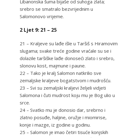
Libanonska šuma bijaše od suhoga zlata;
srebro se smatralo bezvrijednim u
Salomonovo vrijeme.
2 Ljet 9: 21 – 25
21 – Kraljeve su lađe išle u Taršiš s Hiramovim
slugama; svake treće godine vraćale su se i
dolazile taršiške lađe donoseći zlato i srebro,
slonovu kost, majmune i paune.
22 – Tako je kralj Salomon natkrilio sve
zemaljske kraljeve bogatstvom i mudrošću.
23 – Svi su zemaljski kraljevi željeli vidjeti
Salomona i čuti mudrost koju mu je Bog ulio u
srce.
24 – Svatko mu je donosio dar, srebrno i
zlatno posuđe, haljine, oružje i miomirise,
konje i mazge, iz godine u godinu.
25 – Salomon je imao četiri tisuće konjskih