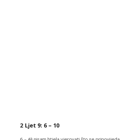
2 Ljet 9: 6 – 10
6 – Ali nisam htjela vjerovati što se pripovijeda