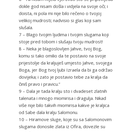
dokle god nisam došla i vidjela na svoje oči; i
doista, ni pola mi nije bilo rečeno o tvojoj
velikoj mudrosti; nadvisio si glas koji sam
slušala.
7 – Blago tvojim ljudima i tvojim slugama koji
stoje pred tobom i slušaju tvoju mudrost!
8 – Neka je blagoslovljen Jahve, tvoj Bog,
komu si tako omilio da te postavio na svoje
prijestolje da kraljuješ umjesto Jahve, svojega
Boga, jer Bog tvoj ljubi Izraela da bi ga održao
dovijeka; i zato je postavio tebe za kralja da
činiš pravo i pravicu.”
9 – Dala je tada kralju sto i dvadeset zlatnih
talenata i mnogo miomirisa i dragulja. Nikad
više nije bilo takvih miomirisa kakve je kraljica
od Sabe dala kralju Salomonu.
10 – Hiramove sluge, koje su sa Salomonovim
slugama donosile zlata iz Ofira, dovezle su