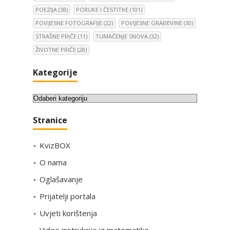
POEZIJA
(38)
PORUKE I ČESTITKE
(101)
POVIJESNE FOTOGRAFIJE
(22)
POVIJESNE GRAĐEVINE
(30)
STRAŠNE PRIČE
(11)
TUMAČENJE SNOVA
(32)
ŽIVOTNE PRIČE
(28)
Kategorije
K
a
Stranice
t
e
KvizBOX
g
o
O nama
r
Oglašavanje
i
Prijatelji portala
j
e
Uvjeti korištenja
Video instrukcije iz matematike