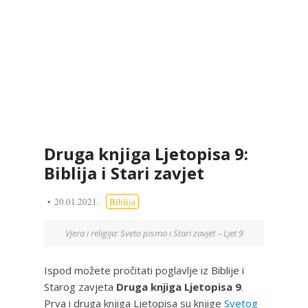
Druga knjiga Ljetopisa 9:
Biblija i Stari zavjet
20.01.2021.
Biblija
Vjera i religija: Sveto pismo i Stari zavjet – Ljet 9
Ispod možete pročitati poglavlje iz Biblije i
Starog zavjeta
Druga knjiga Ljetopisa 9
.
Prva i druga knjiga Ljetopisa su knjige
Svetog