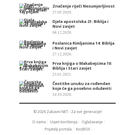
Značenje riječi Nesumjerljivost
27.05.2020.
Djela apostolska 21: Biblija i
Novi zavjet
08.12.2020.
Poslanica Rimljanima 14: Biblija
i Novi zavjet
27.12.2020.
Prva knjiga o Makabejcima 10:
Biblija i Stari zavjet
23.01.2021.
Čestitke unuku za rođendan
koje će ga posebno oduševiti
24.10.2020.
© 2026
Zabavni NET
- Za sve generacije!
O nama
Uvjeti korištenja
Oglašavanje
Prijatelji portala
KvizBOX