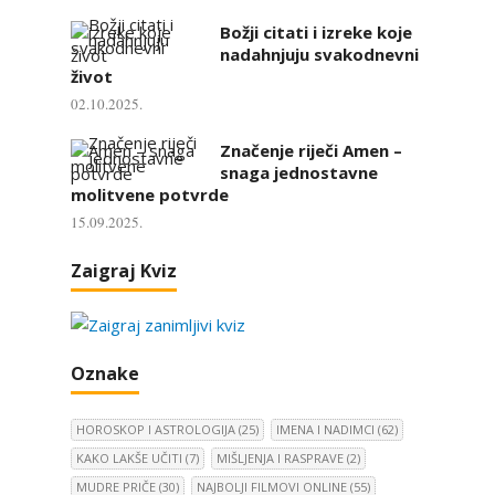
Božji citati i izreke koje
nadahnjuju svakodnevni
život
02.10.2025.
Značenje riječi Amen –
snaga jednostavne
molitvene potvrde
15.09.2025.
Zaigraj Kviz
Oznake
HOROSKOP I ASTROLOGIJA
(25)
IMENA I NADIMCI
(62)
KAKO LAKŠE UČITI
(7)
MIŠLJENJA I RASPRAVE
(2)
MUDRE PRIČE
(30)
NAJBOLJI FILMOVI ONLINE
(55)