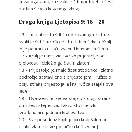
kovanoga zlata; za svaki je štit upotrijebio šest
stotina šekela kovanoga zlata;
Druga knjiga Ljetopisa 9: 16 – 20
16 – i načini trista štitića od kovanoga zlata; za
svaki je štitić utrošio trista zlatnih šekela. Kralj
ih je pohranio u kuću zvanu Libanonska šuma.
17 – Kralj je napravio i veliko prijestolje od
bjelokosti i obložio ga čistim zlatom.
18 – Prijestolje je imalo šest stepenica i zlatno
podnožje sastavljeno s prijestoljem, i ručice s
obiju strana prijestolja, a kraj ručica stajala dva
lava.
19 – Dvanaest je lavova stajalo s obiju strana
onih šest stepenica. Takvo što nije bilo
izrađeno ni u jednom kraljevstvu.
20 – Sve posude iz kojih je pio kralj Salomon
bijahu zlatne i sve posuđe u kući zvanoj