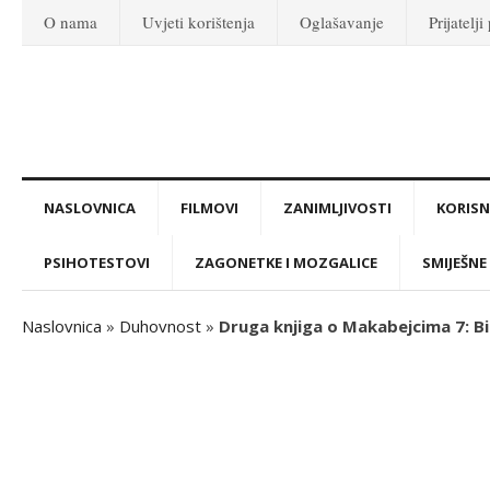
O nama
Uvjeti korištenja
Oglašavanje
Prijatelji
NASLOVNICA
FILMOVI
ZANIMLJIVOSTI
KORISNI
PSIHOTESTOVI
ZAGONETKE I MOZGALICE
SMIJEŠNE 
Naslovnica
»
Duhovnost
»
Druga knjiga o Makabejcima 7: Bibl