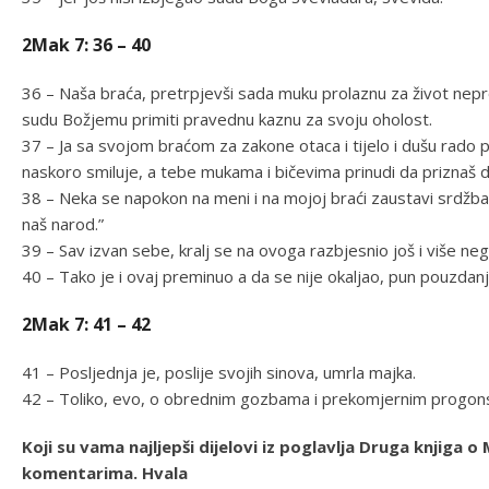
2Mak 7: 36 – 40
36 – Naša braća, pretrpjevši sada muku prolaznu za život neprol
sudu Božjemu primiti pravednu kaznu za svoju oholost.
37 – Ja sa svojom braćom za zakone otaca i tijelo i dušu rad
naskoro smiluje, a tebe mukama i bičevima prinudi da priznaš da
38 – Neka se napokon na meni i na mojoj braći zaustavi srdž
naš narod.”
39 – Sav izvan sebe, kralj se na ovoga razbjesnio još i više n
40 – Tako je i ovaj preminuo a da se nije okaljao, pun pouzdan
2Mak 7: 41 – 42
41 – Posljednja je, poslije svojih sinova, umrla majka.
42 – Toliko, evo, o obrednim gozbama i prekomjernim progon
Koji su vama najljepši dijelovi iz poglavlja Druga knjiga
komentarima. Hvala