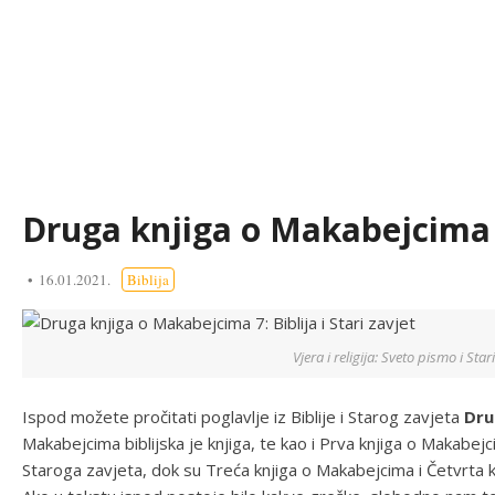
Druga knjiga o Makabejcima 7:
16.01.2021.
Biblija
Vjera i religija: Sveto pismo i Sta
Ispod možete pročitati poglavlje iz Biblije i Starog zavjeta
Dru
Makabejcima biblijska je knjiga, te kao i Prva knjiga o Makab
Staroga zavjeta, dok su Treća knjiga o Makabejcima i Četvrta