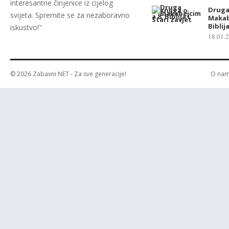
interesantne činjenice iz cijelog
Druga
svijeta. Spremite se za nezaboravno
Makab
Biblij
iskustvo!"
18.01.
© 2026
Zabavni NET
- Za sve generacije!
O na