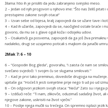
žilama: htio ih je prisiliti da jedu zabranjeno svinjsko meso.
2 – Jedan od njih progovori u njihovo ime: “Što nas želiš pitati
prestupimo zakone svojih otaca!”
3 – Izvan sebe od bijesa, kralj zapovjedi da se užare tave i kotl
4 – Kad ih užariše, zapovjedi da se, naočigled ostale braće i m
govorio, da mu se s glave oguli koža i odsijeku udovi.
5 – Osakativši ga posvema, zapovjedi da ga još živa primaknu vat
nadaleko, drugi se uzajamno poticali s majkom da junački umru
2Mak 7: 6 – 10
6 – “Gospodin Bog gleda”, govorahu, “i zaista će nam se smilov
svečano svjedoči: ‘I svojim ću se slugama smilovati.'”
7 – Kad je prvi tako preminuo, dovedoše drugoga na mučenje. 
upitaše ga: “Hoćeš li jesti svinjetine prije nego ti ud po ud izmu
8 – On odgovori jezikom svojih otaca: “Neću!” Zato su i njega p
9 – Izdišući reče: “Ti nam, zlikovče, oduzimaš sadašnji život, al
njegove zakone, uskrisiti na život vječni.”
10 – Poslije njega mučili su trećega. On spremno isplazi jezik ka