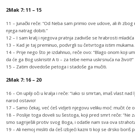
2Mak 7: 11 – 15
11 – Junački reče: “Od Neba sam primio ove udove, ali ih zbog
njega natrag dobiti.”
12 – I sam kralj i njegova pratnja zadiviše se hrabrosti mladića
13 – Kad je taj preminuo, podvrgli su četvrtoga istim mukama.
14 – Prije nego što je izdahnuo, reče ovo: “Blago onom koji umr
da će ga Bog uskrisiti! A ti – za tebe nema uskrsnuća na život!”
15 – Zatim dovedoše petoga i stadoše ga mučiti.
2Mak 7: 16 – 20
16 – On upilji oči u kralja i reče: “Iako si smrtan, imaš vlast nad 
narod ostavio!
17 – Samo čekaj, već ćeš vidjeti njegovu veliku moć: mučit će o
18 – Poslije toga doveli su šestoga, koji pred smrt reče: “Ne 
smo sagriješili protiv svog Boga, i odatle nam sva ova strahot
19 – Ali nemoj misliti da ćeš izbjeći kazni ti koji se drsko boriš 