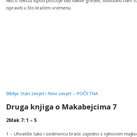
Ako u tekstu ispod postoje bilo kakve greške, slobodno nam t
ispraviti u što kraćem vremenu.
Biblija: Stari zavjet i Novi zavjet – POČETNA
Druga knjiga o Makabejcima 7
2Mak 7: 1 – 5
1 – Uhvatiše tako i sedmoricu braće zajedno s njihovom majkom.