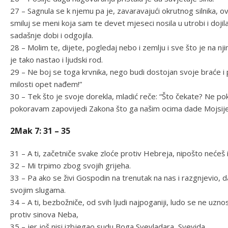
27 – Sagnula se k njemu pa je, zavaravajući okrutnog silnika, o
smiluj se meni koja sam te devet mjeseci nosila u utrobi i dojila
sadašnje dobi i odgojila.
28 – Molim te, dijete, pogledaj nebo i zemlju i sve što je na nji
je tako nastao i ljudski rod.
29 – Ne boj se toga krvnika, nego budi dostojan svoje braće i
milosti opet nađem!”
30 – Tek što je svoje dorekla, mladić reče: “Što čekate? Ne po
pokoravam zapovijedi Zakona što ga našim ocima dade Mojsije
2Mak 7: 31 – 35
31 – A ti, začetniče svake zloće protiv Hebreja, nipošto nećeš i
32 – Mi trpimo zbog svojih grijeha.
33 – Pa ako se živi Gospodin na trenutak na nas i razgnjevio, da
svojim slugama.
34 – A ti, bezbožniče, od svih ljudi najpoganiji, ludo se ne uzno
protiv sinova Neba,
35 – jer još nisi izbjegao sudu Boga Svevladara, Svevida.