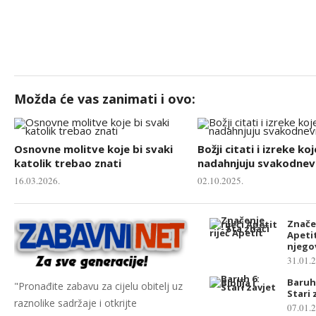
Možda će vas zanimati i ovo:
Osnovne molitve koje bi svaki
Božji citati i izreke koj
katolik trebao znati
nadahnjuju svakodnevn
16.03.2026.
02.10.2025.
Značen
Apetit
njego
31.01.
Baruh 
"Pronađite zabavu za cijelu obitelj uz
Stari 
raznolike sadržaje i otkrijte
07.01.