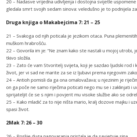
20 – Nadasve vrijedna udivljenja i dostojna svijetle uspomene
gledala smrt svojih sedam sinova: veledušno je to podnijela za
Druga knjiga o Makabejcima 7: 21 – 25
21 – Svakoga od njih poticala je jezikom otaca. Puna plemenitih
muškom hrabrošću.
22 – Govorila im je: “Ne znam kako ste nastali u mojoj utrobi, j
tkivo složila.
23 – Zato će vam Stvoritelj svijeta, koji je sazdao ljudski rod i
život, jer vi sad ne marite za se iz ljubavi prema njegovim zak
24 – Antioh pomisli da ga ona omalovažava; u njezinim je riječi
on ga poče ne samo riječima poticati nego mu se i zaklinjati i uv
sprijateljit će se s njim i povjerit mu visoke službe ako se od
25 – Kako mladić za to nije ništa mario, kralj dozove majku i u
spasi život.
2Mak 7: 26 – 30
26 – Poslije duga nagovaranja pristala je da savjetuje sina.