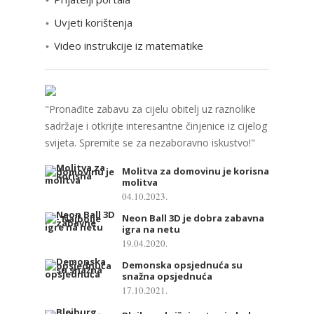
e
Uvjeti korištenja
Video instrukcije iz matematike
"Pronađite zabavu za cijelu obitelj uz raznolike
sadržaje i otkrijte interesantne činjenice iz cijelog
svijeta. Spremite se za nezaboravno iskustvo!"
Molitva za domovinu je korisna
molitva
04.10.2023.
Neon Ball 3D je dobra zabavna
igra na netu
19.04.2020.
Demonska opsjednuća su
snažna opsjednuća
17.10.2021.