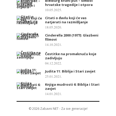
Bleiburg križni put – simbol
hrvatske tragedije i otpora
10.05.2025.
Citati o đavlu koji će vas
natjerati na razmišljanje
18.05.2020.
Cinderella 2000 (1977): Glazbeni
filmovi
14.10.2021.
Čestitke na promaknuću koje
zadivljuju
04.12.2022.
Judita 11: Biblija i Stari zavjet
25.01.2021.
Knjiga mudrosti 6: Biblija i Stari
zavjet
14.01.2021.
© 2026
Zabavni NET
- Za sve generacije!