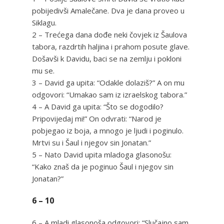
pobijedivši Amalečane. Dva je dana proveo u
Siklagu.
2 – Trećega dana dođe neki čovjek iz Šaulova
tabora, razdrtih haljina i prahom posute glave.
Došavši k Davidu, baci se na zemlju i pokloni
mu se.
3 – David ga upita: “Odakle dolaziš?” A on mu
odgovori: “Umakao sam iz izraelskog tabora.”
4 – A David ga upita: “Što se dogodilo?
Pripovijedaj mi!” On odvrati: “Narod je
pobjegao iz boja, a mnogo je ljudi i poginulo.
Mrtvi su i Šaul i njegov sin Jonatan.”
5 – Nato David upita mladoga glasonošu:
“Kako znaš da je poginuo Šaul i njegov sin
Jonatan?”
6 – 10
6 – A mladi glasonoša odgovori: “Slučajno sam