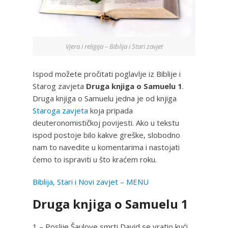
Vjera i religija – Biblija i Stari zavjet
Ispod možete pročitati poglavlje iz Biblije i
Starog zavjeta
Druga knjiga o Samuelu 1
.
Druga knjiga o Samuelu jedna je od knjiga
Staroga zavjeta
koja pripada
deuteronomističkoj povijesti. Ako u tekstu
ispod postoje bilo kakve greške, slobodno
nam to navedite u komentarima i nastojati
ćemo to ispraviti u što kraćem roku.
Biblija, Stari i Novi zavjet – MENU
Druga knjiga o Samuelu 1
1 – Poslije Šaulove smrti David se vratio kući