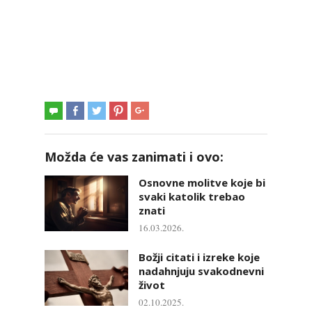
Možda će vas zanimati i ovo:
Osnovne molitve koje bi
svaki katolik trebao
znati
16.03.2026.
Božji citati i izreke koje
nadahnjuju svakodnevni
život
02.10.2025.