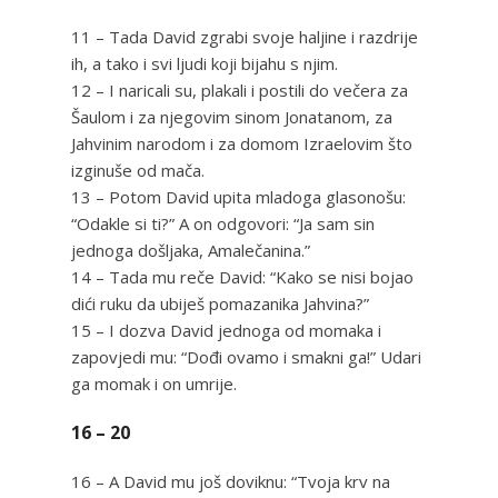
11 – Tada David zgrabi svoje haljine i razdrije
ih, a tako i svi ljudi koji bijahu s njim.
12 – I naricali su, plakali i postili do večera za
Šaulom i za njegovim sinom Jonatanom, za
Jahvinim narodom i za domom Izraelovim što
izginuše od mača.
13 – Potom David upita mladoga glasonošu:
“Odakle si ti?” A on odgovori: “Ja sam sin
jednoga došljaka, Amalečanina.”
14 – Tada mu reče David: “Kako se nisi bojao
dići ruku da ubiješ pomazanika Jahvina?”
15 – I dozva David jednoga od momaka i
zapovjedi mu: “Dođi ovamo i smakni ga!” Udari
ga momak i on umrije.
16 – 20
16 – A David mu još doviknu: “Tvoja krv na