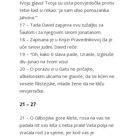
tvoju glavu! Tvoja su usta posvjedočila protiv
tebe kad si rekao: ‘Ja sam ubio pomazanika
Jahvina.'”
17 – Tada David zapjeva ovu tužaljku za
Šaulom i za njegovim sinom Jonatanom.
18 – Zapisana je u Knjizi Pravednikovoj da je
uče sinovi Judini. David reče:
19 – “Oh, kako ti slava pade, Izraele, izginuše
div-junaci na tvom visu!
20 – O porazu vi u Gatu ne pričajte,
aškelonskim ulicama ne glasite, da se kćeri ne
vesele filistejske, mlade žene da ne kliču
nevjerničke.
21 – 27
21 – O Gilbojske gore klete, rosa na vas ne
padala nit vas kiša s neba prala! Vaša polja ne
vraćala rod za sjeme, jer kod vas je