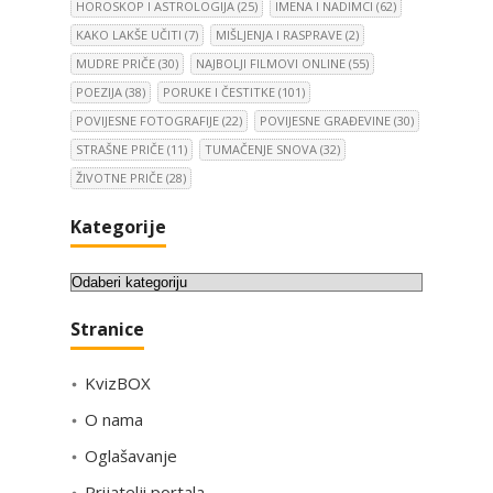
HOROSKOP I ASTROLOGIJA
(25)
IMENA I NADIMCI
(62)
KAKO LAKŠE UČITI
(7)
MIŠLJENJA I RASPRAVE
(2)
MUDRE PRIČE
(30)
NAJBOLJI FILMOVI ONLINE
(55)
POEZIJA
(38)
PORUKE I ČESTITKE
(101)
POVIJESNE FOTOGRAFIJE
(22)
POVIJESNE GRAĐEVINE
(30)
STRAŠNE PRIČE
(11)
TUMAČENJE SNOVA
(32)
ŽIVOTNE PRIČE
(28)
Kategorije
K
a
Stranice
t
e
KvizBOX
g
o
O nama
r
Oglašavanje
i
Prijatelji portala
j