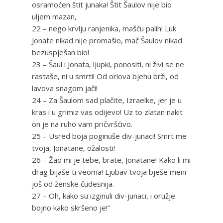
osramoćen štit junaka! Štit Šaulov nije bio
uljem mazan,
22 – nego krvlju ranjenika, mašću palih! Luk
Jonate nikad nije promašio, mač Šaulov nikad
bezuspješan bio!
23 – Šaul i Jonata, ljupki, ponositi, ni živi se ne
rastaše, ni u smrti! Od orlova bjehu brži, od
lavova snagom jači!
24 – Za Šaulom sad plačite, Izraelke, jer je u
kras i u grimiz vas odijevo! Uz to zlatan nakit
on je na ruho vam pričvršćivo.
25 – Usred boja poginuše div-junaci! Smrt me
tvoja, Jonatane, ožalosti!
26 – Žao mi je tebe, brate, Jonatane! Kako li mi
drag bijaše ti veoma! Ljubav tvoja bješe meni
još od ženske čudesnija.
27 – Oh, kako su izginuli div-junaci, i oružje
bojno kako skršeno je!”