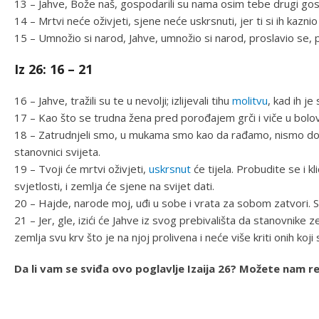
13 – Jahve, Bože naš, gospodarili su nama osim tebe drugi gosp
14 – Mrtvi neće oživjeti, sjene neće uskrsnuti, jer ti si ih kaznio
15 – Umnožio si narod, Jahve, umnožio si narod, proslavio se, p
Iz 26: 16 – 21
16 – Jahve, tražili su te u nevolji; izlijevali tihu
molitvu
, kad ih je
17 – Kao što se trudna žena pred porođajem grči i viče u bolo
18 – Zatrudnjeli smo, u mukama smo kao da rađamo, nismo donij
stanovnici svijeta.
19 – Tvoji će mrtvi oživjeti,
uskrsnut
će tijela. Probudite se i kl
svjetlosti, i zemlja će sjene na svijet dati.
20 – Hajde, narode moj, uđi u sobe i vrata za sobom zatvori. 
21 – Jer, gle, izići će Jahve iz svog prebivališta da stanovnike z
zemlja svu krv što je na njoj prolivena i neće više kriti onih koji 
Da li vam se sviđa ovo poglavlje Izaija 26? Možete nam re