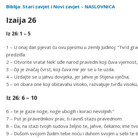
Biblija: Stari zavjet i Novi zavjet – NASLOVNICA
Izaija 26
Iz 26: 1 – 5
1 – U onaj dan pjevat ću ovu pjesmu u zemlji Judinoj: “Tvrd g
predziđa.
2 – Otvorite vrata! Nek’ uđe narod pravedni koji čuva vjernost,
3 – čiji je značaj čvrst, koji čuva mir jer se u te uzda.
4 – Uzdajte se u Jahvu dovijeka, jer Jahve je Stijena vječna;
5 – on obara one koji obitavahu visoko, razvaljuje tvrđu visoku,
Iz 26: 6 – 10
6 – te je gaze noge, noge ubogih i koraci nevoljnih.”
7 – Put je pravednikov prav, ti ravniš stazu pravednom.
8 – Da, na stazi tvojih sudova željno te, Jahve, čekamo; ime tv
9 – Dušom svojom žudim tebe noću i duhom svojim u sebi te tra