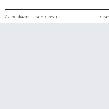
© 2026
Zabavni NET
- Za sve generacije!
O na