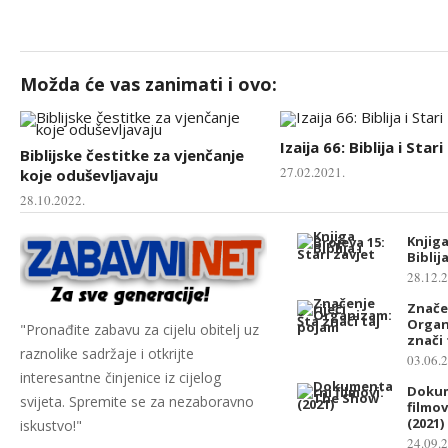
Možda će vas zanimati i ovo:
Izaija 66: Biblija i Star
Biblijske čestitke za vjenčanje
27.02.2021.
koje oduševljavaju
28.10.2022.
Knjiga
Biblij
28.12.
Značen
Organ
"Pronađite zabavu za cijelu obitelj uz
znači
raznolike sadržaje i otkrijte
03.06.
interesantne činjenice iz cijelog
Doku
svijeta. Spremite se za nezaboravno
filmo
(2021)
iskustvo!"
24.09.