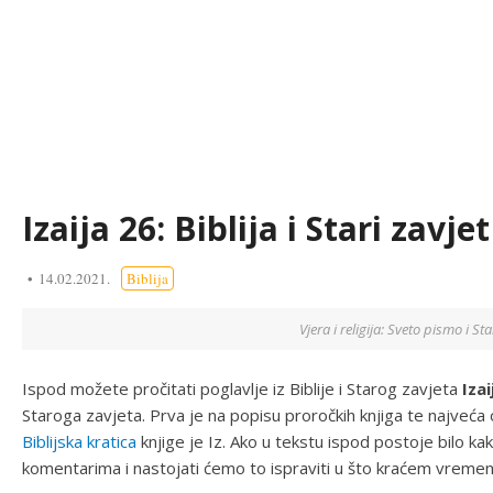
Izaija 26: Biblija i Stari zavjet
14.02.2021.
Biblija
Vjera i religija: Sveto pismo i Sta
Ispod možete pročitati poglavlje iz Biblije i Starog zavjeta
Izai
Staroga zavjeta. Prva je na popisu proročkih knjiga te najveća 
Biblijska kratica
knjige je Iz. Ako u tekstu ispod postoje bilo k
komentarima i nastojati ćemo to ispraviti u što kraćem vremen