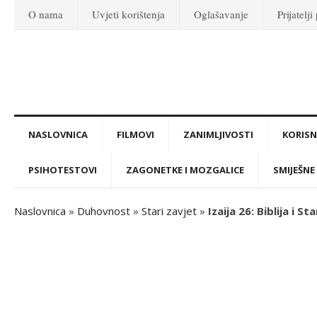
O nama
Uvjeti korištenja
Oglašavanje
Prijatelji
NASLOVNICA
FILMOVI
ZANIMLJIVOSTI
KORISNI
PSIHOTESTOVI
ZAGONETKE I MOZGALICE
SMIJEŠNE 
Naslovnica
»
Duhovnost
»
Stari zavjet
»
Izaija 26: Biblija i St