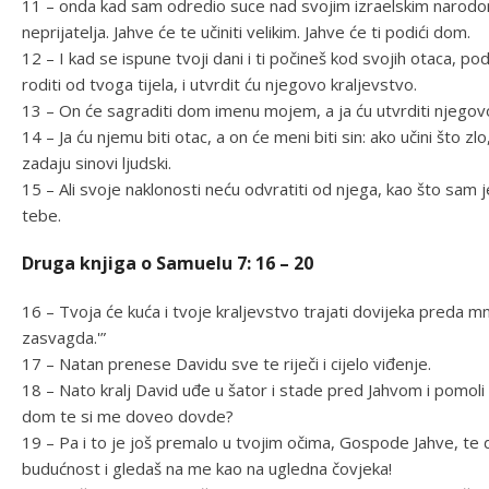
11 – onda kad sam odredio suce nad svojim izraelskim narodom.
neprijatelja. Jahve će te učiniti velikim. Jahve će ti podići dom.
12 – I kad se ispune tvoji dani i ti počineš kod svojih otaca, p
roditi od tvoga tijela, i utvrdit ću njegovo kraljevstvo.
13 – On će sagraditi dom imenu mojem, a ja ću utvrditi njegovo 
14 – Ja ću njemu biti otac, a on će meni biti sin: ako učini što z
zadaju sinovi ljudski.
15 – Ali svoje naklonosti neću odvratiti od njega, kao što sam 
tebe.
Druga knjiga o Samuelu 7: 16 – 20
16 – Tvoja će kuća i tvoje kraljevstvo trajati dovijeka preda mn
zasvagda.'”
17 – Natan prenese Davidu sve te riječi i cijelo viđenje.
18 – Nato kralj David uđe u šator i stade pred Jahvom i pomoli
dom te si me doveo dovde?
19 – Pa i to je još premalo u tvojim očima, Gospode Jahve, te 
budućnost i gledaš na me kao na ugledna čovjeka!