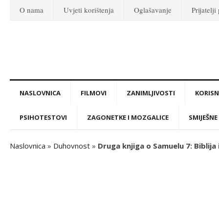
O nama
Uvjeti korištenja
Oglašavanje
Prijatelji
NASLOVNICA
FILMOVI
ZANIMLJIVOSTI
KORISNI
PSIHOTESTOVI
ZAGONETKE I MOZGALICE
SMIJEŠNE 
Naslovnica
»
Duhovnost
»
Druga knjiga o Samuelu 7: Biblija 