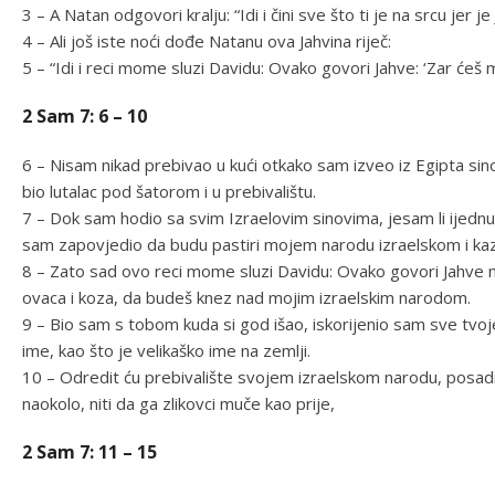
3 – A Natan odgovori kralju: “Idi i čini sve što ti je na srcu jer j
4 – Ali još iste noći dođe Natanu ova Jahvina riječ:
5 – “Idi i reci mome sluzi Davidu: Ovako govori Jahve: ‘Zar ćeš 
2 Sam 7: 6 – 10
6 – Nisam nikad prebivao u kući otkako sam izveo iz Egipta s
bio lutalac pod šatorom i u prebivalištu.
7 – Dok sam hodio sa svim Izraelovim sinovima, jesam li ijedn
sam zapovjedio da budu pastiri mojem narodu izraelskom i kaz
8 – Zato sad ovo reci mome sluzi Davidu: Ovako govori Jahve 
ovaca i koza, da budeš knez nad mojim izraelskim narodom.
9 – Bio sam s tobom kuda si god išao, iskorijenio sam sve tvoje 
ime, kao što je velikaško ime na zemlji.
10 – Odredit ću prebivalište svojem izraelskom narodu, posadit
naokolo, niti da ga zlikovci muče kao prije,
2 Sam 7: 11 – 15