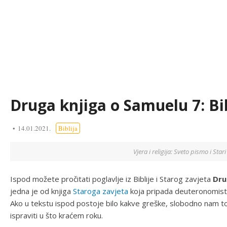
Druga knjiga o Samuelu 7: Bibl
14.01.2021.
Biblija
Vjera i religija: Sveto pismo i Star
Ispod možete pročitati poglavlje iz Biblije i Starog zavjeta
Dru
jedna je od knjiga
Staroga zavjeta
koja pripada deuteronomistič
Ako u tekstu ispod postoje bilo kakve greške, slobodno nam t
ispraviti u što kraćem roku.