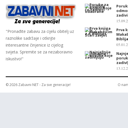
Poruk
odmor
zadiv
15.09.
Prva k
"Pronađite zabavu za cijelu obitelj uz
Makab
raznolike sadržaje i otkrijte
Biblij
05.01.
interesantne činjenice iz cijelog
svijeta. Spremite se za nezaboravno
Najnje
poruk
iskustvo!"
zadivl
13.12.
© 2026
Zabavni NET
- Za sve generacije!
O na