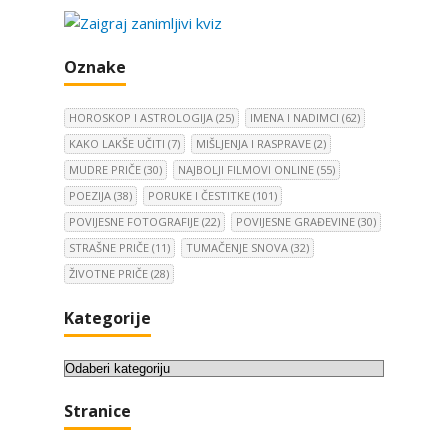
Oznake
HOROSKOP I ASTROLOGIJA
(25)
IMENA I NADIMCI
(62)
KAKO LAKŠE UČITI
(7)
MIŠLJENJA I RASPRAVE
(2)
MUDRE PRIČE
(30)
NAJBOLJI FILMOVI ONLINE
(55)
POEZIJA
(38)
PORUKE I ČESTITKE
(101)
POVIJESNE FOTOGRAFIJE
(22)
POVIJESNE GRAĐEVINE
(30)
STRAŠNE PRIČE
(11)
TUMAČENJE SNOVA
(32)
ŽIVOTNE PRIČE
(28)
Kategorije
K
a
Stranice
t
e