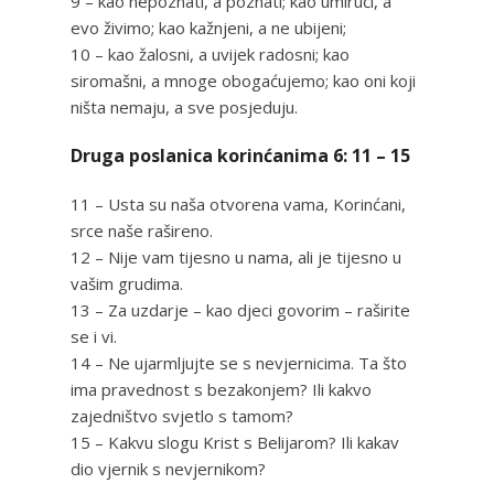
9 – kao nepoznati, a poznati; kao umirući, a
evo živimo; kao kažnjeni, a ne ubijeni;
10 – kao žalosni, a uvijek radosni; kao
siromašni, a mnoge obogaćujemo; kao oni koji
ništa nemaju, a sve posjeduju.
Druga poslanica korinćanima 6: 11 – 15
11 – Usta su naša otvorena vama, Korinćani,
srce naše rašireno.
12 – Nije vam tijesno u nama, ali je tijesno u
vašim grudima.
13 – Za uzdarje – kao djeci govorim – raširite
se i vi.
14 – Ne ujarmljujte se s nevjernicima. Ta što
ima pravednost s bezakonjem? Ili kakvo
zajedništvo svjetlo s tamom?
15 – Kakvu slogu Krist s Belijarom? Ili kakav
dio vjernik s nevjernikom?