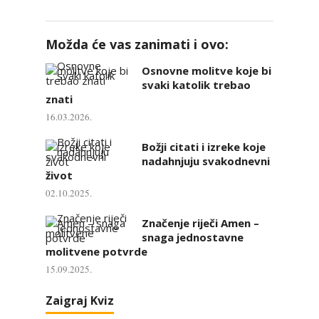
Možda će vas zanimati i ovo:
Osnovne molitve koje bi
svaki katolik trebao
znati
16.03.2026.
Božji citati i izreke koje
nadahnjuju svakodnevni
život
02.10.2025.
Značenje riječi Amen –
snaga jednostavne
molitvene potvrde
15.09.2025.
Zaigraj Kviz