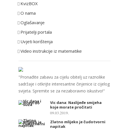
KvizBOX
g
o
O nama
r
Oglašavanje
i
Prijatelji portala
j
e
Uvjeti korištenja
Video instrukcije iz matematike
"Pronađite zabavu za cijelu obitelj uz raznolike
sadržaje i otkrijte interesantne činjenice iz cijelog
svijeta. Spremite se za nezaboravno iskustvo!"
Vic dana: Naslijeđe smijeha
koje morate pročitati
09.03.2019.
Zlatno mlijeko je čudotvorni
napitak