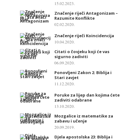
15.02.2023.
Značenje riječi Antagonizam –
Razumite Konflikte
02.02.2020.
Značenje riječi Koincidencija
10.04.2020.
Citati o čovjeku koji će vas
sigurno zadiviti
06.09.2020.
Ponovljeni Zakon 2: Biblija i
Stari zavjet
11.12.2020.
Poruke za lijep dan kojima ćete
zadiviti odabrane
13.10.2020.
Mozgalice iz matematike za
zabavu i učenje
20.09.2019.
Djela apostolska 23: Biblija i