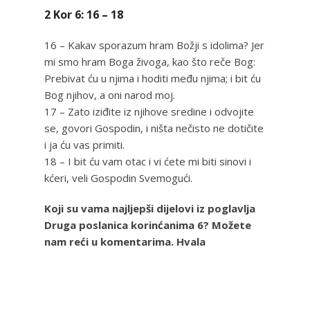
2 Kor 6: 16 – 18
16 – Kakav sporazum hram Božji s idolima? Jer
mi smo hram Boga živoga, kao što reče Bog:
Prebivat ću u njima i hoditi među njima; i bit ću
Bog njihov, a oni narod moj.
17 – Zato iziđite iz njihove sredine i odvojite
se, govori Gospodin, i ništa nečisto ne dotičite
i ja ću vas primiti.
18 – I bit ću vam otac i vi ćete mi biti sinovi i
kćeri, veli Gospodin Svemogući.
Koji su vama najljepši dijelovi iz poglavlja
Druga poslanica korinćanima 6? Možete
nam reći u komentarima. Hvala