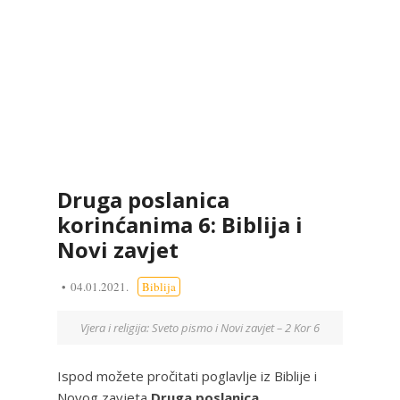
Druga poslanica
korinćanima 6: Biblija i
Novi zavjet
04.01.2021.
Biblija
Vjera i religija: Sveto pismo i Novi zavjet – 2 Kor 6
Ispod možete pročitati poglavlje iz Biblije i
Novog zavjeta
Druga poslanica