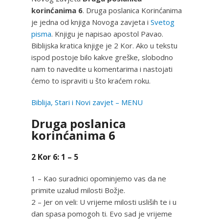
korinćanima 6
. Druga poslanica Korinćanima
je jedna od knjiga Novoga zavjeta i
Svetog
pisma
. Knjigu je napisao apostol Pavao.
Biblijska kratica knjige je 2 Kor. Ako u tekstu
ispod postoje bilo kakve greške, slobodno
nam to navedite u komentarima i nastojati
ćemo to ispraviti u što kraćem roku.
Biblija, Stari i Novi zavjet – MENU
Druga poslanica
korinćanima 6
2 Kor 6: 1 – 5
1 – Kao suradnici opominjemo vas da ne
primite uzalud milosti Božje.
2 – Jer on veli: U vrijeme milosti usliših te i u
dan spasa pomogoh ti. Evo sad je vrijeme