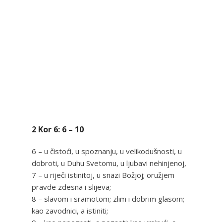
2 Kor 6: 6 – 10
6 – u čistoći, u spoznanju, u velikodušnosti, u
dobroti, u Duhu Svetomu, u ljubavi nehinjenoj,
7 – u riječi istinitoj, u snazi Božjoj; oružjem
pravde zdesna i slijeva;
8 – slavom i sramotom; zlim i dobrim glasom;
kao zavodnici, a istiniti;