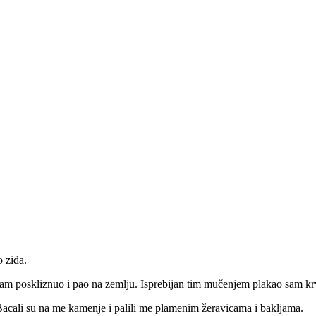
 zida.
isam poskliznuo i pao na zemlju. Isprebijan tim mučenjem plakao sam k
m. Bacali su na me kamenje i palili me plamenim žeravicama i bakljama.