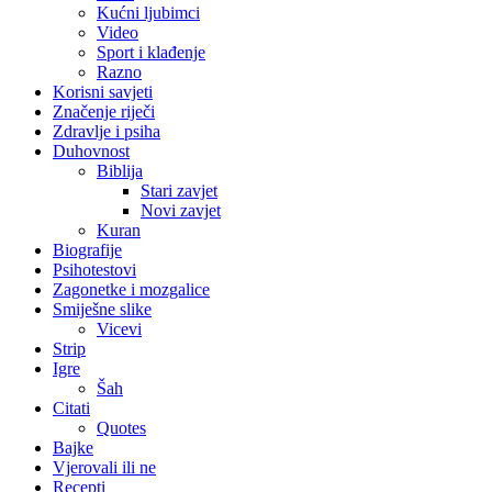
Kućni ljubimci
Video
Sport i klađenje
Razno
Korisni savjeti
Značenje riječi
Zdravlje i psiha
Duhovnost
Biblija
Stari zavjet
Novi zavjet
Kuran
Biografije
Psihotestovi
Zagonetke i mozgalice
Smiješne slike
Vicevi
Strip
Igre
Šah
Citati
Quotes
Bajke
Vjerovali ili ne
Recepti