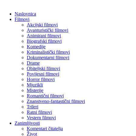
Naslovnica
Filmovi
Akcijski filmovi
Avanturistički filmovi
Animirani filmovi
Biografski filmovi
Komedije
Kriminalistički filmovi
Dokumentarni filmovi
Drame
Obiteljski filmovi
Povijesni filmovi
Horror filmovi
Mjuzikli
Misterije
Romantični filmovi
Znanstveno-fantastični filmovi
Trileri
Ratni filmovi
Vestern filmovi
Zanimljivosti
Komentari čitatelja
Život