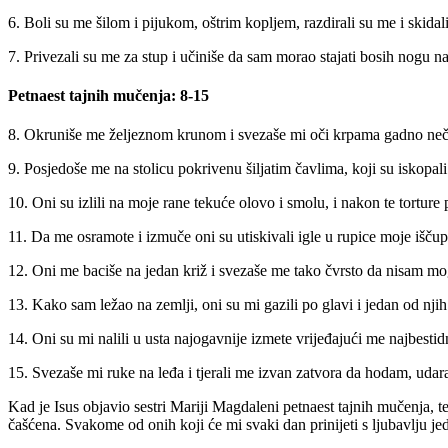
6. Boli su me šilom i pijukom, oštrim kopljem, razdirali su me i skidali
7. Privezali su me za stup i učiniše da sam morao stajati bosih nogu
Petnaest tajnih mučenja: 8-15
8. Okruniše me željeznom krunom i svezaše mi oči krpama gadno neč
9. Posjedoše me na stolicu pokrivenu šiljatim čavlima, koji su iskopal
10. Oni su izlili na moje rane tekuće olovo i smolu, i nakon te torture
11. Da me osramote i izmuče oni su utiskivali igle u rupice moje išču
12. Oni me baciše na jedan križ i svezaše me tako čvrsto da nisam mog
13. Kako sam ležao na zemlji, oni su mi gazili po glavi i jedan od nji
14. Oni su mi nalili u usta najogavnije izmete vrijeđajući me najbesti
15. Svezaše mi ruke na leđa i tjerali me izvan zatvora da hodam, udar
Kad je Isus objavio sestri Mariji Magdaleni petnaest tajnih mučenja, t
čašćena. Svakome od onih koji će mi svaki dan prinijeti s ljubavlju je