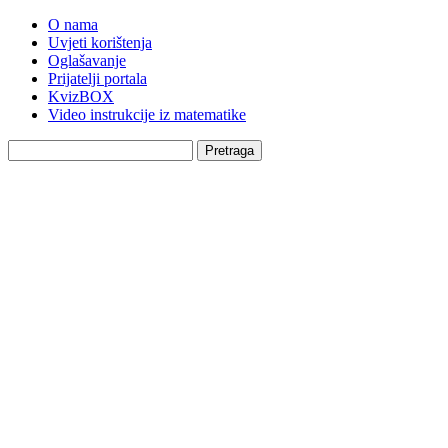
O nama
Uvjeti korištenja
Oglašavanje
Prijatelji portala
KvizBOX
Video instrukcije iz matematike
Pretraga