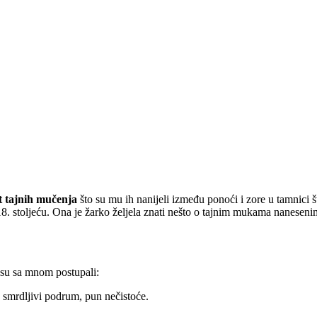
t tajnih mučenja
što su mu ih nanijeli između ponoći i zore u tamnici š
18. stoljeću. Ona je žarko željela znati nešto o tajnim mukama nanese
su sa mnom postupali:
 smrdljivi podrum, pun nečistoće.