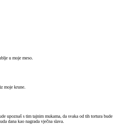
dublje u moje meso.
 iz moje krune.
 ljude upoznaš s tim tajnim mukama, da svaka od tih tortura bude
n suda dana kao nagrada vječna slava.