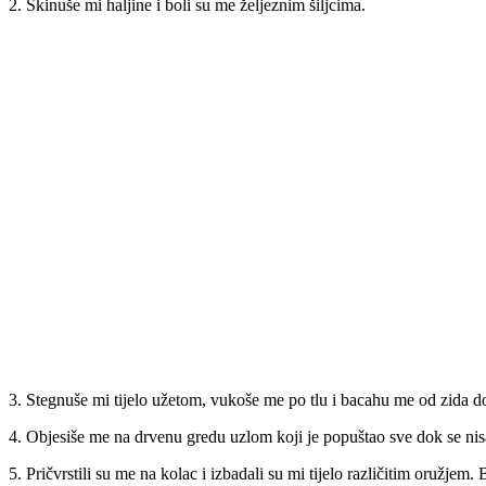
2. Skinuše mi haljine i boli su me željeznim šiljcima.
3. Stegnuše mi tijelo užetom, vukoše me po tlu i bacahu me od zida do
4. Objesiše me na drvenu gredu uzlom koji je popuštao sve dok se n
5. Pričvrstili su me na kolac i izbadali su mi tijelo različitim oružje