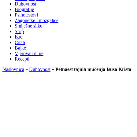
Duhovnost
Biografije
Psihotestovi
Zagonetke i mozgalice
Smiješne slike
Strip
Igre
Citati
Bajke
Vjerovali ili ne
Recepti
Naslovnica
»
Duhovnost
»
Petnaest tajnih mučenja Isusa Krista