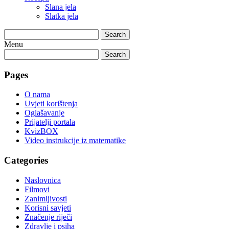
Slana jela
Slatka jela
Search
Menu
Search
Pages
O nama
Uvjeti korištenja
Oglašavanje
Prijatelji portala
KvizBOX
Video instrukcije iz matematike
Categories
Naslovnica
Filmovi
Zanimljivosti
Korisni savjeti
Značenje riječi
Zdravlje i psiha