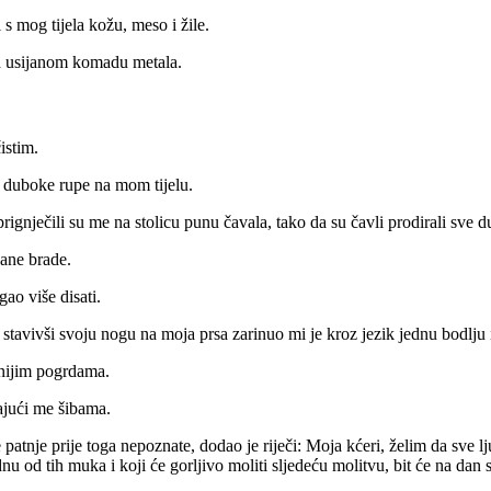
 s mog tijela kožu, meso i žile.
 na usijanom komadu metala.
istim.
i duboke rupe na mom tijelu.
 prignječili su me na stolicu punu čavala, tako da su čavli prodirali sve 
pane brade.
ao više disati.
h stavivši svoju nogu na moja prsa zarinuo mi je kroz jezik jednu bodlju
dnijim pogrdama.
ajući me šibama.
e patnje prije toga nepoznate, dodao je riječi: Moja kćeri, želim da sve
dnu od tih muka i koji će gorljivo moliti sljedeću molitvu, bit će na da