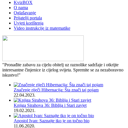
KvizBOX
O nama
Oglašavanje
Prijatelji portala
Uvjeti korištenja
Video instrukcije iz matematike
"Pronađite zabavu za cijelu obitelj uz raznolike sadržaje i otkrijte
interesantne činjenice iz cijelog svijeta. Spremite se za nezaboravno
iskustvo!"
Značenje riječi Hibernacija: Šta znači taj pojam
22.04.2023.
Knjiga Sirahova 36: Biblija i Stari zavjet
19.02.2021.
Apostol Ivan: Saznajte tko je on točno bio
11.06.2020.