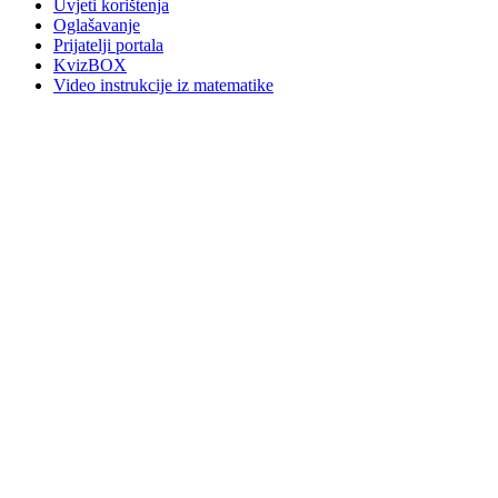
Uvjeti korištenja
Oglašavanje
Prijatelji portala
KvizBOX
Video instrukcije iz matematike