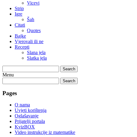
Vicevi
Strip
Igre
Šah
Citati
Quotes
Bajke
Vjerovali ili ne
Recepti
Slana jela
Slatka jela
Search
Menu
Search
Pages
O nama
Uvjeti korištenja
Oglašavanje
Prijatelji portala
KvizBOX
Video instrukcije iz matematike