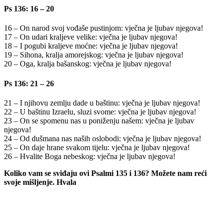
Ps 136: 16 – 20
16 – On narod svoj vođaše pustinjom: vječna je ljubav njegova!
17 – On udari kraljeve velike: vječna je ljubav njegova!
18 – I pogubi kraljeve moćne: vječna je ljubav njegova!
19 – Sihona, kralja amorejskog: vječna je ljubav njegova!
20 – Oga, kralja bašanskog: vječna je ljubav njegova!
Ps 136: 21 – 26
21 – I njihovu zemlju dade u baštinu: vječna je ljubav njegova!
22 – U baštinu Izraelu, sluzi svome: vječna je ljubav njegova!
23 – On se spomenu nas u poniženju našem: vječna je ljubav
njegova!
24 – Od dušmana nas naših oslobodi: vječna je ljubav njegova!
25 – On daje hrane svakom tijelu: vječna je ljubav njegova!
26 – Hvalite Boga nebeskog: vječna je ljubav njegova!
Koliko vam se sviđaju ovi Psalmi 135 i 136? Možete nam reći
svoje mišljenje. Hvala