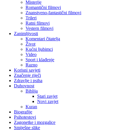
Misterije
Romantični filmovi
Znanstveno-fantastični filmovi
Trileri
Ratni filmovi
Vestern filmovi
Zanimljivosti
Komentari čitatelja
Život
Kućni ljubimci
Video
Sport i klađenje
Razno
Korisni savjeti
Značenje riječi
Zdravlje i psiha
Duhovnost
Biblija
Stari zavjet
Novi zavjet
Kuran
Biografije
Psihotestovi
Zagonetke i mozgalice
Smiješne slike