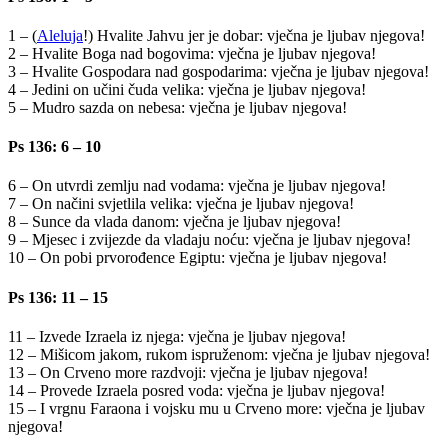
1 – (
Aleluja
!) Hvalite Jahvu jer je dobar: vječna je ljubav njegova!
2 – Hvalite Boga nad bogovima: vječna je ljubav njegova!
3 – Hvalite Gospodara nad gospodarima: vječna je ljubav njegova!
4 – Jedini on učini čuda velika: vječna je ljubav njegova!
5 – Mudro sazda on nebesa: vječna je ljubav njegova!
Ps 136: 6 – 10
6 – On utvrdi zemlju nad vodama: vječna je ljubav njegova!
7 – On načini svjetlila velika: vječna je ljubav njegova!
8 – Sunce da vlada danom: vječna je ljubav njegova!
9 – Mjesec i zvijezde da vladaju noću: vječna je ljubav njegova!
10 – On pobi prvorođence Egiptu: vječna je ljubav njegova!
Ps 136: 11 – 15
11 – Izvede Izraela iz njega: vječna je ljubav njegova!
12 – Mišicom jakom, rukom ispruženom: vječna je ljubav njegova!
13 – On Crveno more razdvoji: vječna je ljubav njegova!
14 – Provede Izraela posred voda: vječna je ljubav njegova!
15 – I vrgnu Faraona i vojsku mu u Crveno more: vječna je ljubav
njegova!