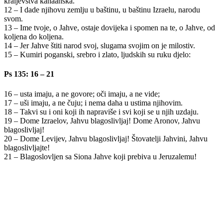
kraljevstva kanaanska.
12 – I dade njihovu zemlju u baštinu, u baštinu Izraelu, narodu
svom.
13 – Ime tvoje, o Jahve, ostaje dovijeka i spomen na te, o Jahve, od
koljena do koljena.
14 – Jer Jahve štiti narod svoj, slugama svojim on je milostiv.
15 – Kumiri poganski, srebro i zlato, ljudskih su ruku djelo:
Ps 135: 16 – 21
16 – usta imaju, a ne govore; oči imaju, a ne vide;
17 – uši imaju, a ne čuju; i nema daha u ustima njihovim.
18 – Takvi su i oni koji ih napraviše i svi koji se u njih uzdaju.
19 – Dome Izraelov, Jahvu blagoslivljaj! Dome Aronov, Jahvu
blagoslivljaj!
20 – Dome Levijev, Jahvu blagoslivljaj! Štovatelji Jahvini, Jahvu
blagoslivljajte!
21 – Blagoslovljen sa Siona Jahve koji prebiva u Jeruzalemu!