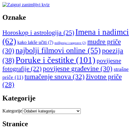
Oznake
Imena i nadimci
Horoskop i astrologija
(25)
(62)
mudre priče
kako lakše učiti
(7)
mišljenja i rasprave
(2)
najbolji filmovi online
(55)
poezija
(30)
Poruke i čestitke
(101)
(38)
povijesne
povijesne građevine
(30)
fotografije
(22)
strašne
tumačenje snova
(32)
životne priče
priče
(11)
(28)
Kategorije
Kategorije
Stranice