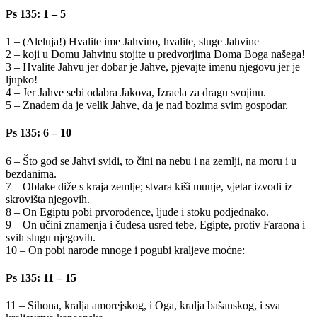
Ps 135: 1 – 5
1 – (Aleluja!) Hvalite ime Jahvino, hvalite, sluge Jahvine
2 – koji u Domu Jahvinu stojite u predvorjima Doma Boga našega!
3 – Hvalite Jahvu jer dobar je Jahve, pjevajte imenu njegovu jer je
ljupko!
4 – Jer Jahve sebi odabra Jakova, Izraela za dragu svojinu.
5 – Znadem da je velik Jahve, da je nad bozima svim gospodar.
Ps 135: 6 – 10
6 – Što god se Jahvi svidi, to čini na nebu i na zemlji, na moru i u
bezdanima.
7 – Oblake diže s kraja zemlje; stvara kiši munje, vjetar izvodi iz
skrovišta njegovih.
8 – On Egiptu pobi prvorođence, ljude i stoku podjednako.
9 – On učini znamenja i čudesa usred tebe, Egipte, protiv Faraona i
svih slugu njegovih.
10 – On pobi narode mnoge i pogubi kraljeve moćne:
Ps 135: 11 – 15
11 – Sihona, kralja amorejskog, i Oga, kralja bašanskog, i sva