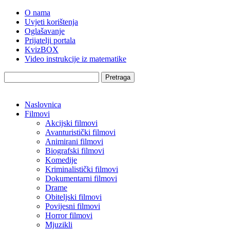
O nama
Uvjeti korištenja
Oglašavanje
Prijatelji portala
KvizBOX
Video instrukcije iz matematike
Pretraga
Naslovnica
Filmovi
Akcijski filmovi
Avanturistički filmovi
Animirani filmovi
Biografski filmovi
Komedije
Kriminalistički filmovi
Dokumentarni filmovi
Drame
Obiteljski filmovi
Povijesni filmovi
Horror filmovi
Mjuzikli