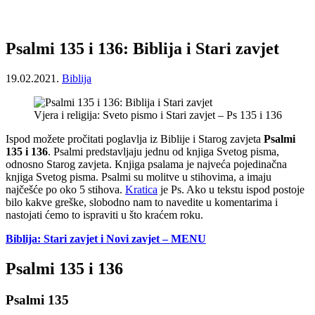
Psalmi 135 i 136: Biblija i Stari zavjet
19.02.2021.
Biblija
Vjera i religija: Sveto pismo i Stari zavjet – Ps 135 i 136
Ispod možete pročitati poglavlja iz Biblije i Starog zavjeta
Psalmi
135 i 136
. Psalmi predstavljaju jednu od knjiga Svetog pisma,
odnosno Starog zavjeta. Knjiga psalama je najveća pojedinačna
knjiga Svetog pisma. Psalmi su molitve u stihovima, a imaju
najčešće po oko 5 stihova.
Kratica
je Ps. Ako u tekstu ispod postoje
bilo kakve greške, slobodno nam to navedite u komentarima i
nastojati ćemo to ispraviti u što kraćem roku.
Biblija: Stari zavjet i Novi zavjet – MENU
Psalmi 135 i 136
Psalmi 135