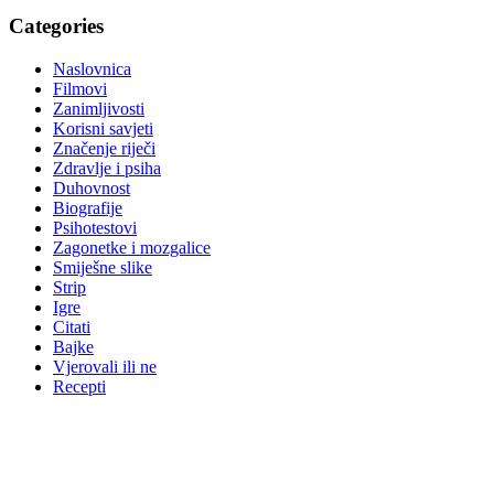
Categories
Naslovnica
Filmovi
Zanimljivosti
Korisni savjeti
Značenje riječi
Zdravlje i psiha
Duhovnost
Biografije
Psihotestovi
Zagonetke i mozgalice
Smiješne slike
Strip
Igre
Citati
Bajke
Vjerovali ili ne
Recepti