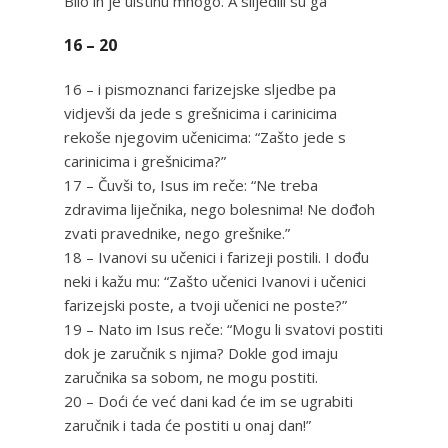
Bilo ih je uistinu mnogo. A slijedili su ga
16 – 20
16 – i pismoznanci farizejske sljedbe pa
vidjevši da jede s grešnicima i carinicima
rekoše njegovim učenicima: “Zašto jede s
carinicima i grešnicima?”
17 – Čuvši to, Isus im reče: “Ne treba
zdravima liječnika, nego bolesnima! Ne dođoh
zvati pravednike, nego grešnike.”
18 – Ivanovi su učenici i farizeji postili. I dođu
neki i kažu mu: “Zašto učenici Ivanovi i učenici
farizejski poste, a tvoji učenici ne poste?”
19 – Nato im Isus reče: “Mogu li svatovi postiti
dok je zaručnik s njima? Dokle god imaju
zaručnika sa sobom, ne mogu postiti.
20 – Doći će već dani kad će im se ugrabiti
zaručnik i tada će postiti u onaj dan!”