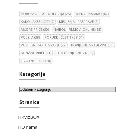
HOROSKOP I ASTROLOGIJA
(25)
IMENA I NADIMCI
(62)
KAKO LAKŠE UČITI
(7)
MIŠLJENJA I RASPRAVE
(2)
MUDRE PRIČE
(30)
NAJBOLJI FILMOVI ONLINE
(55)
POEZIJA
(38)
PORUKE I ČESTITKE
(101)
POVIJESNE FOTOGRAFIJE
(22)
POVIJESNE GRAĐEVINE
(30)
STRAŠNE PRIČE
(11)
TUMAČENJE SNOVA
(32)
ŽIVOTNE PRIČE
(28)
Kategorije
K
a
Stranice
t
e
KvizBOX
g
o
O nama
r