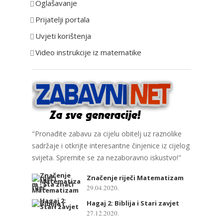
Oglašavanje
i
Prijatelji portala
j
e
Uvjeti korištenja
Video instrukcije iz matematike
"Pronađite zabavu za cijelu obitelj uz raznolike
sadržaje i otkrijte interesantne činjenice iz cijelog
svijeta. Spremite se za nezaboravno iskustvo!"
Značenje riječi Matematizam
29.04.2020.
Hagaj 2: Biblija i Stari zavjet
27.12.2020.