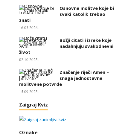
Osnovne molitve koje bi
svaki katolik trebao
znati
16.03.2026.
Božji citati i izreke koje
nadahnjuju svakodnevni
život
02.10.2025.
Značenje riječi Amen –
snaga jednostavne
molitvene potvrde
15.09.2025.
Zaigraj Kviz
Oznake