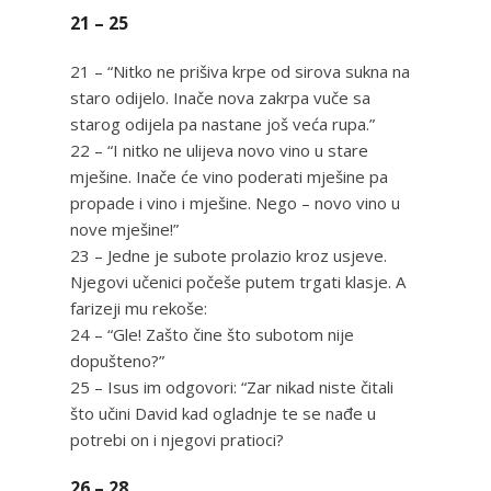
21 – 25
21 – “Nitko ne prišiva krpe od sirova sukna na
staro odijelo. Inače nova zakrpa vuče sa
starog odijela pa nastane još veća rupa.”
22 – “I nitko ne ulijeva novo vino u stare
mješine. Inače će vino poderati mješine pa
propade i vino i mješine. Nego – novo vino u
nove mješine!”
23 – Jedne je subote prolazio kroz usjeve.
Njegovi učenici počeše putem trgati klasje. A
farizeji mu rekoše:
24 – “Gle! Zašto čine što subotom nije
dopušteno?”
25 – Isus im odgovori: “Zar nikad niste čitali
što učini David kad ogladnje te se nađe u
potrebi on i njegovi pratioci?
26 – 28