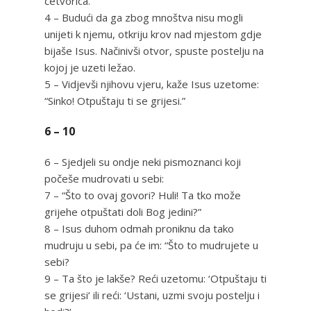
četvorica.
4 – Budući da ga zbog mnoštva nisu mogli
unijeti k njemu, otkriju krov nad mjestom gdje
bijaše Isus. Načinivši otvor, spuste postelju na
kojoj je uzeti ležao.
5 – Vidjevši njihovu vjeru, kaže Isus uzetome:
“Sinko! Otpuštaju ti se grijesi.”
6 – 10
6 – Sjedjeli su ondje neki pismoznanci koji
počeše mudrovati u sebi:
7 – “Što to ovaj govori? Huli! Ta tko može
grijehe otpuštati doli Bog jedini?”
8 – Isus duhom odmah proniknu da tako
mudruju u sebi, pa će im: “Što to mudrujete u
sebi?
9 – Ta što je lakše? Reći uzetomu: ‘Otpuštaju ti
se grijesi’ ili reći: ‘Ustani, uzmi svoju postelju i