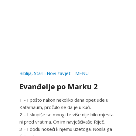
Biblija, Stari i Novi zavjet – MENU
Evanđelje po Marku 2
1 – I pošto nakon nekoliko dana opet uđe u
Kafarnaum, pročulo se da je u kući.
2 – I skupiše se mnogi te više nije bilo mjesta
ni pred vratima. On im navješćivaše Riječ.
3 – I dođu noseći k njemu uzetoga. Nosila ga