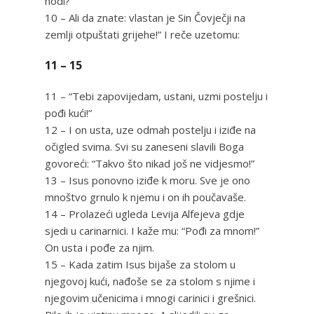
hodi?’
10 – Ali da znate: vlastan je Sin Čovječji na
zemlji otpuštati grijehe!” I reče uzetomu:
11 – 15
11 – “Tebi zapovijedam, ustani, uzmi postelju i
pođi kući!”
12 – I on usta, uze odmah postelju i iziđe na
očigled svima. Svi su zaneseni slavili Boga
govoreći: “Takvo što nikad još ne vidjesmo!”
13 – Isus ponovno iziđe k moru. Sve je ono
mnoštvo grnulo k njemu i on ih poučavaše.
14 – Prolazeći ugleda Levija Alfejeva gdje
sjedi u carinarnici. I kaže mu: “Pođi za mnom!”
On usta i pođe za njim.
15 – Kada zatim Isus bijaše za stolom u
njegovoj kući, nađoše se za stolom s njime i
njegovim učenicima i mnogi carinici i grešnici.