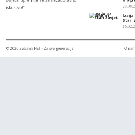
svijeta. Spremite se za nezaboravno
28.08.
iskustvo!"
Izaija 
Stari 
16.02.
© 2026
Zabavni NET
- Za sve generacije!
O na