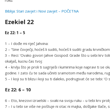
roku.
Biblija: Stari zavjet i Novi zavjet – POČETNA
Ezekiel 22
Ez 22: 1 – 5
1 – I dođe mi riječ Jahvina:
2 – “Sine čovječji, hoćeš li suditi, hoćeš li suditi gradu krvni
3 – Reci: ‘Ovako govori Jahve Gospod: Grade što u sebi krv toli
okaljaš, kucnu čas tvoj:
4 – krvlju što je proli ti sagriješi i kumirima koje napravi ti se o
godine. I zato ću te sada učiniti sramotom među narodima, r
5 – I koji su ti blizu i koji su ti daleko, podrugivat će se tebi: 
Ez 22: 6 – 10
6 – Eto, knezovi izraelski – svaki na svoju ruku – u tebi krv proli
7 – I u tebi se više ne poštuje ni otac ni majka, došljake tlače, s