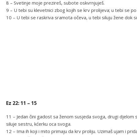
8 – Svetinje moje prezireš, subote oskvrnjuješ.
9 – U tebi su klevetnici zbog kojih se krv prolijeva; u tebi se
10 – U tebi se raskriva sramota očeva, u tebi siluju žene dok s
Ez 22: 11 – 15
11 – Jedan čini gadost sa ženom susjeda svoga, drugi djelom s
siluje sestru, kćerku oca svoga.
12 – Ima ih koji i mito primaju da krv proliju. Uzimaš ujam i pri