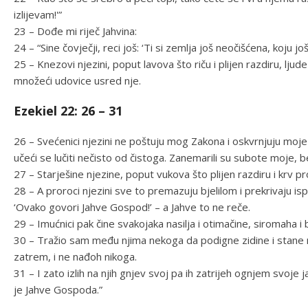
izlijevam!'”
23 – Dođe mi riječ Jahvina:
24 – “Sine čovječji, reci još: ‘Ti si zemlja još neočišćena, koju 
25 – Knezovi njezini, poput lavova što riču i plijen razdiru, ljud
množeći udovice usred nje.
Ezekiel 22: 26 – 31
26 – Svećenici njezini ne poštuju mog Zakona i oskvrnjuju moje
učeći se lučiti nečisto od čistoga. Zanemarili su subote moje, b
27 – Starješine njezine, poput vukova što plijen razdiru i krv pr
28 – A proroci njezini sve to premazuju bjelilom i prekrivaju is
‘Ovako govori Jahve Gospod!’ – a Jahve to ne reče.
29 – Imućnici pak čine svakojaka nasilja i otimačine, siromaha i
30 – Tražio sam među njima nekoga da podigne zidine i stane 
zatrem, i ne nađoh nikoga.
31 – I zato izlih na njih gnjev svoj pa ih zatrijeh ognjem svoje j
je Jahve Gospoda.”