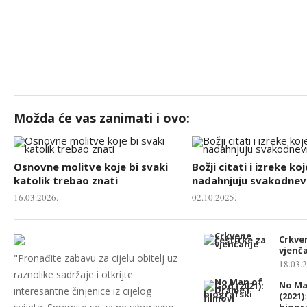
Možda će vas zanimati i ovo:
Osnovne molitve koje bi svaki
Božji citati i izreke koj
katolik trebao znati
nadahnjuju svakodnevn
16.03.2026.
02.10.2025.
Crkve
vjenč
"Pronađite zabavu za cijelu obitelj uz
18.03.
raznolike sadržaje i otkrijte
No Ma
interesantne činjenice iz cijelog
(2021)
biogra