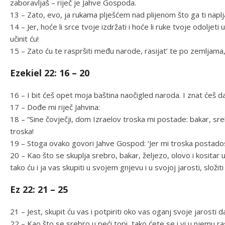
zaboravljaš – riječ je Jahve Gospoda.
13 – Zato, evo, ja rukama plješćem nad plijenom što ga ti napljačk
14 – Jer, hoće li srce tvoje izdržati i hoće li ruke tvoje odoljet
učinit ću!
15 – Zato ću te raspršiti među narode, rasijat’ te po zemljama,
Ezekiel 22: 16 – 20
16 – I bit ćeš opet moja baština naočigled naroda. I znat ćeš da
17 – Dođe mi riječ Jahvina:
18 – “Sine čovječji, dom Izraelov troska mi postade: bakar, srebr
troska!
19 – Stoga ovako govori Jahve Gospod: ‘Jer mi troska postados
20 – Kao što se skuplja srebro, bakar, željezo, olovo i kositar u
tako ću i ja vas skupiti u svojem gnjevu i u svojoj jarosti, složiti v
Ez 22: 21 – 25
21 – Jest, skupit ću vas i potpiriti oko vas oganj svoje jarosti 
22 – Kao što se srebro u peći topi, tako ćete se i vi u njemu ras