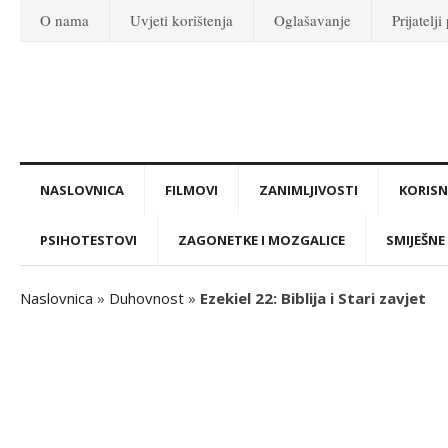
O nama
Uvjeti korištenja
Oglašavanje
Prijatelji
NASLOVNICA
FILMOVI
ZANIMLJIVOSTI
KORISNI
PSIHOTESTOVI
ZAGONETKE I MOZGALICE
SMIJEŠNE 
Naslovnica
»
Duhovnost
»
Ezekiel 22: Biblija i Stari zavjet