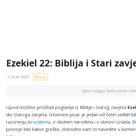
Ezekiel 22: Biblija i Stari zavj
24.01.2021.
Biblija
Vjera i religija: Sveto pismo i Sta
Ispod možete pročitati poglavlje iz Biblije i Starog zavjeta
Eze
dio Staroga zavjeta. Istoimeni pisac je jedan od četiri velikih b
razorenju
Jeruzalema
, o okolnim narodima i o obnovi Izraela.
Bi
postoje bilo kakve greške, slobodno nam to navedite u komenta