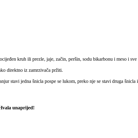
cijeđen kruh ili prezle, jaje, začin, peršin, sodu bikarbonu i meso i sve 
ko direktno iz zamrzivača pržiti.
anjur stavi jedna šnicla pospe se lukom, preko nje se stavi druga šnicla 
 Hvala unaprijed!