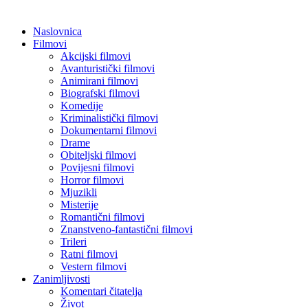
Naslovnica
Filmovi
Akcijski filmovi
Avanturistički filmovi
Animirani filmovi
Biografski filmovi
Komedije
Kriminalistički filmovi
Dokumentarni filmovi
Drame
Obiteljski filmovi
Povijesni filmovi
Horror filmovi
Mjuzikli
Misterije
Romantični filmovi
Znanstveno-fantastični filmovi
Trileri
Ratni filmovi
Vestern filmovi
Zanimljivosti
Komentari čitatelja
Život