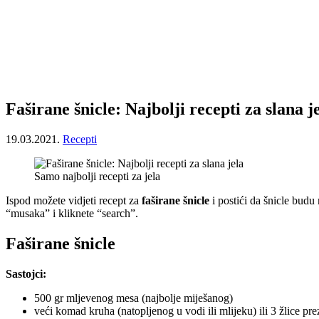
Faširane šnicle: Najbolji recepti za slana j
19.03.2021.
Recepti
Samo najbolji recepti za jela
Ispod možete vidjeti recept za
faširane šnicle
i postići da šnicle bud
“musaka” i kliknete “search”.
Faširane šnicle
Sastojci:
500 gr mljevenog mesa (najbolje miješanog)
veći komad kruha (natopljenog u vodi ili mlijeku) ili 3 žlice prez