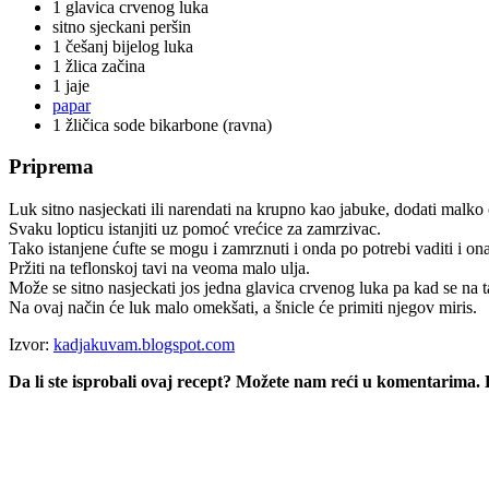
1 glavica crvenog luka
sitno sjeckani peršin
1 češanj bijelog luka
1 žlica začina
1 jaje
papar
1 žličica sode bikarbone (ravna)
Priprema
Luk sitno nasjeckati ili narendati na krupno kao jabuke, dodati malko o
Svaku lopticu istanjiti uz pomoć vrećice za zamrzivac.
Tako istanjene ćufte se mogu i zamrznuti i onda po potrebi vaditi i ona
Pržiti na teflonskoj tavi na veoma malo ulja.
Može se sitno nasjeckati jos jedna glavica crvenog luka pa kad se na t
Na ovaj način će luk malo omekšati, a šnicle će primiti njegov miris.
Izvor:
kadjakuvam.blogspot.com
Da li ste isprobali ovaj recept? Možete nam reći u komentarima.