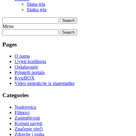
Slana jela
Slatka jela
Search
Menu
Search
Pages
O nama
Uvjeti korištenja
Oglašavanje
Prijatelji portala
KvizBOX
Video instrukcije iz matematike
Categories
Naslovnica
Filmovi
Zanimljivosti
Korisni savjeti
Značenje riječi
Zdravlje i psiha