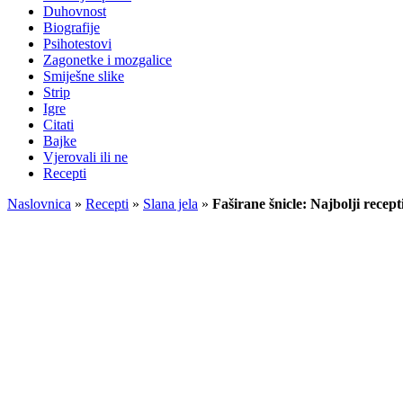
Duhovnost
Biografije
Psihotestovi
Zagonetke i mozgalice
Smiješne slike
Strip
Igre
Citati
Bajke
Vjerovali ili ne
Recepti
Naslovnica
»
Recepti
»
Slana jela
»
Faširane šnicle: Najbolji recepti