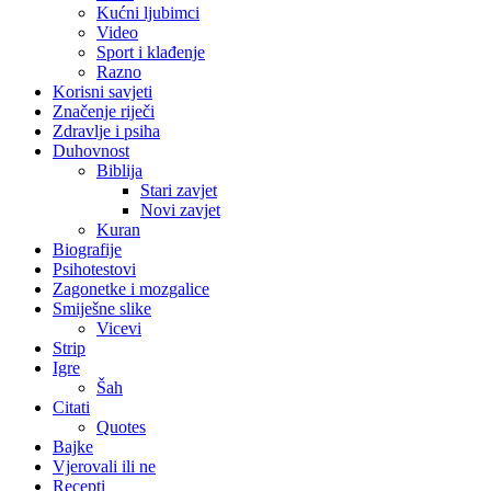
Kućni ljubimci
Video
Sport i klađenje
Razno
Korisni savjeti
Značenje riječi
Zdravlje i psiha
Duhovnost
Biblija
Stari zavjet
Novi zavjet
Kuran
Biografije
Psihotestovi
Zagonetke i mozgalice
Smiješne slike
Vicevi
Strip
Igre
Šah
Citati
Quotes
Bajke
Vjerovali ili ne
Recepti