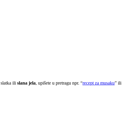
slatka ili
slana jela
, upišete u pretragu npr. “
recept za musaku
” ili