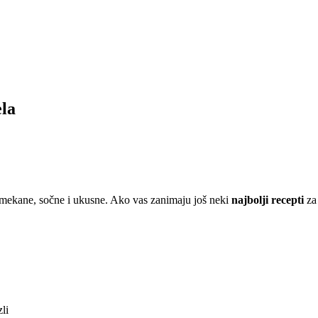
ela
u mekane, sočne i ukusne. Ako vas zanimaju još neki
najbolji recepti
za 
li