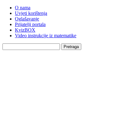
O nama
Uvjeti korištenja
Oglašavanje
Prijatelji portala
KvizBOX
Video instrukcije iz matematike
Pretraga