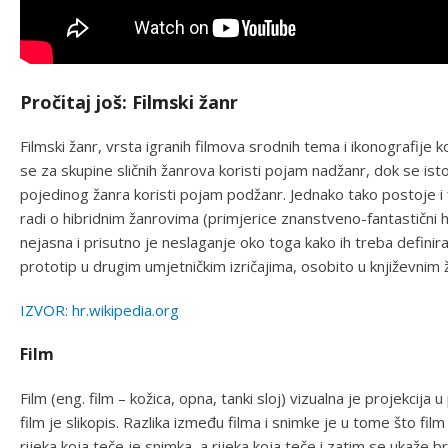
Pročitaj još: Filmski žanr
Filmski žanr, vrsta igranih filmova srodnih tema i ikonografije
se za skupine sličnih žanrova koristi pojam nadžanr, dok se 
pojedinog žanra koristi pojam podžanr. Jednako tako postoje i 
radi o hibridnim žanrovima (primjerice znanstveno-fantastični h
nejasna i prisutno je neslaganje oko toga kako ih treba definirati
prototip u drugim umjetničkim izričajima, osobito u književnim
IZVOR: hr.wikipedia.org
Film
Film (eng. film – kožica, opna, tanki sloj) vizualna je projekcij
film je slikopis. Razlika između filma i snimke je u tome što fil
rijeka koja teče je snimka, a rijeka koja teče i zatim se ukaže b