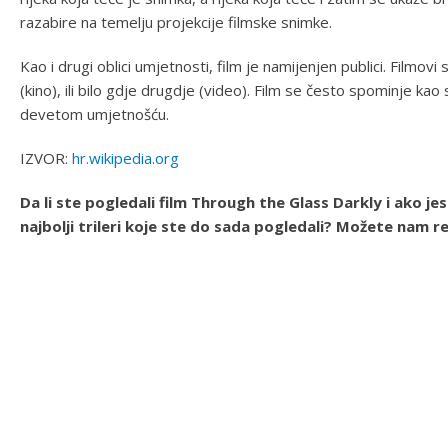
razabire na temelju projekcije filmske snimke.
Kao i drugi oblici umjetnosti, film je namijenjen publici. Filmo
(kino), ili bilo gdje drugdje (video). Film se često spominje k
devetom umjetnošću.
IZVOR:
hr.wikipedia.org
Da li ste pogledali film Through the Glass Darkly i ako jes
najbolji trileri koje ste do sada pogledali? Možete nam 