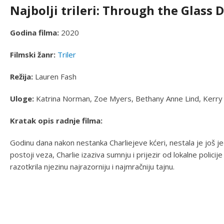
Najbolji trileri: Through the Glass 
Godina filma:
2020
Filmski žanr:
Triler
Režija:
Lauren Fash
Uloge:
Katrina Norman, Zoe Myers, Bethany Anne Lind, Kerry Cah
Kratak opis radnje filma:
Godinu dana nakon nestanka Charliejeve kćeri, nestala je još je
postoji veza, Charlie izaziva sumnju i prijezir od lokalne policije
razotkrila njezinu najrazorniju i najmračniju tajnu.