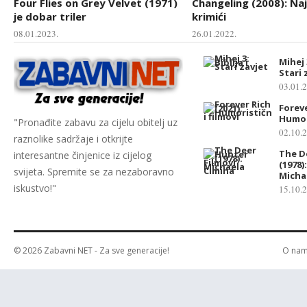
Four Flies on Grey Velvet (1971)
Changeling (2008): Naj
je dobar triler
krimići
08.01.2023.
26.01.2022.
Mihej 3
Stari 
03.01.
Foreve
Humori
"Pronađite zabavu za cijelu obitelj uz
02.10.
raznolike sadržaje i otkrijte
The D
interesantne činjenice iz cijelog
(1978)
svijeta. Spremite se za nezaboravno
Micha
iskustvo!"
15.10.
© 2026
Zabavni NET
- Za sve generacije!
O na