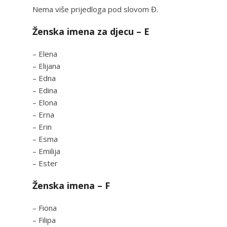
Nema više prijedloga pod slovom Đ.
Ženska imena za djecu – E
– Elena
– Elijana
– Edna
– Edina
– Elona
– Erna
– Erin
– Esma
– Emilija
– Ester
Ženska imena – F
– Fiona
– Filipa