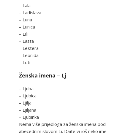
– Lala
– Ladislava
– Luna
– Lunica
– Lili
– Lasta
– Lestera
– Leonida
– Loti
Ženska imena – Lj
– Ljuba
– Ljubica
– Ljilja
– Ljiljana
– Ljubinka
Nema više prijedloga za ženska imena pod
abecednim slovom Lj. Dajte vi još neko ime