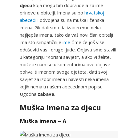
djecu
koja mogu biti dobra ideja za ime
prinove u obitelji. Imena su po
hrvatskoj
abecedi
i odvojena su na muška i ženska
imena. Gledali smo da izaberemo neka
najljepša imena, tako da vaš novi član obitelji
ima što simpatičnije
ime
čime će još više
oduševiti vas i druge ljude. Objavu smo stavili
u kategoriju “Korisni savjeti”, a ako vi želite,
možete nam se u komentarima ove objave
pohvaliti imenom svoga djeteta, dati svoj
savjet za izbor imena i navesti neka imena
kojih nema u našem abecednom popisu.
Ugodna
zabava
.
Muška imena za djecu
Muška imena – A