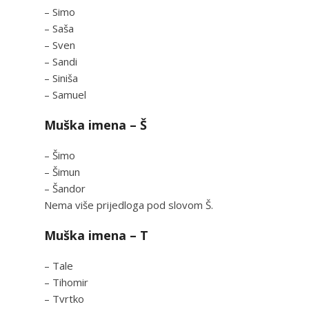
– Simo
– Saša
– Sven
– Sandi
– Siniša
– Samuel
Muška imena – Š
– Šimo
– Šimun
– Šandor
Nema više prijedloga pod slovom Š.
Muška imena – T
– Tale
– Tihomir
– Tvrtko