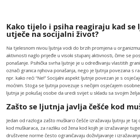
Kako tijelo i psiha reagiraju kad se 
utječe na socijalni život?
Na tjelesnom nivou ljutnja vodi do brzih promjena u organizmu
aktivnosti naglo prijeđe u visoki stupanj aktivnosti, čime se p
ponašanje. Psihička svrha ljutnje je u određivanju vlastitih gran
označi granica njihova ponašanja, nego je ljutnja povezana s 
npr. kako reći “Ne!” Socijalni aspekt ljutnje povezan je s osjeć
moćnim. Stoga se ljutnja povezuje s nečijim osjećajem osobne 
ljutnja je pokušaj osobe da uredi svijet u skladu sa svojim želj
Zašto se ljutnja javlja češće kod m
Jedan od razloga zašto muškarci češće izražavaju ljutnju je taj d
kod muškaraca, za razliku od žena kod kojih je izražavanje tuge pr
društvene norme često ograničavaju doživljavanje i izražavanj