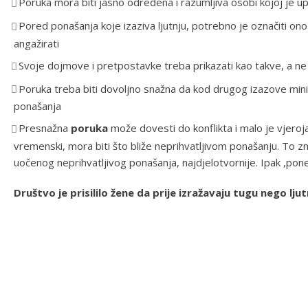
Poruka mora biti jasno određena i razumljiva osobi kojoj je u
Pored ponašanja koje izaziva ljutnju, potrebno je označiti o
angažirati
Svoje dojmove i pretpostavke treba prikazati kao takve, a n
Poruka treba biti dovoljno snažna da kod drugog izazove mi
ponašanja
Presnažna
poruka
može dovesti do konflikta i malo je vjeroj
vremenski, mora biti što bliže neprihvatljivom ponašanju. To
uočenog neprihvatljivog ponašanja, najdjelotvornije. Ipak ,pone
Društvo je prisililo žene da prije izražavaju tugu nego ljut