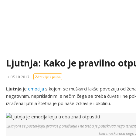
Ljutnja: Kako je pravilno otpu
05.10.2017.
Zdravlje i psiha
Ljutnja
je
emocija
s kojom se muškarci lakše povezuju od žena
negativnim, neprikladnim, s nečim čega se treba čuvati i ne pokaz
izražena ljutnja štetna je po naše zdravlje i okolinu.
Ljutnjom se postavljaju granice ponašanja i ne treba je potiskivati nego izraziti
kod muškaraca nego 