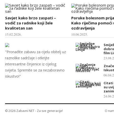
Savjet kako brzo zaspati –
Poruke bolesnom prija
vodič za radnike koji žele
Kako riječima pomoći 
kvalitetan san
ozdravljenja
15.02.2026.
10.06.2025.
Smiješ
dobro 
"Pronađite zabavu za cijelu obitelj uz
film Li
raznolike sadržaje i otkrijte
23.08.
interesantne činjenice iz cijelog
Značen
svijeta. Spremite se za nezaboravno
Iskus
06.04.
iskustvo!"
Citati
su uvi
zaniml
24.06.
© 2026
Zabavni NET
- Za sve generacije!
O na