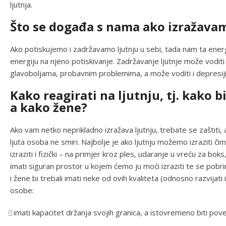
ljutnja.
Što se događa s nama ako izražavam
Ako potiskujemo i zadržavamo ljutnju u sebi, tada nam ta energ
energiju na njeno potiskivanje. Zadržavanje ljutnje može vodi
glavoboljama, probavnim problemima, a može voditi i depresiji, 
Kako reagirati na ljutnju, tj. kako b
a kako žene?
Ako vam netko neprikladno izražava ljutnju, trebate se zaštiti, a
ljuta osoba ne smiri. Najbolje je ako ljutnju možemo izraziti či
izraziti i fizički – na primjer kroz ples, udaranje u vreću za boks,
imati siguran prostor u kojem ćemo ju moći izraziti te se pobri
i žene bi trebali imati neke od ovih kvaliteta (odnosno razvijati i
osobe:
imati kapacitet držanja svojih granica, a istovremeno biti pov