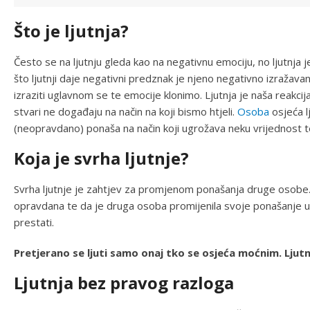
Što je ljutnja?
Često se na ljutnju gleda kao na negativnu emociju, no ljutnja j
što ljutnji daje negativni predznak je njeno negativno izražava
izraziti uglavnom se te emocije klonimo. Ljutnja je naša reakcij
stvari ne događaju na način na koji bismo htjeli.
Osoba
osjeća l
(neopravdano) ponaša na način koji ugrožava neku vrijednost 
Koja je svrha ljutnje?
Svrha ljutnje je zahtjev za promjenom ponašanja druge osobe. 
opravdana te da je druga osoba promijenila svoje ponašanje u s
prestati.
Pretjerano se ljuti samo onaj tko se osjeća moćnim. Ljut
Ljutnja bez pravog razloga