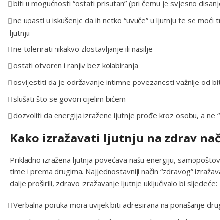
biti u mogućnosti “ostati prisutan” (pri čemu je svjesno disan
ne upasti u iskušenje da ih netko “uvuče” u ljutnju te se moći t
ljutnju
ne tolerirati nikakvo zlostavljanje ili nasilje
ostati otvoren i ranjiv bez kolabiranja
osvijestiti da je održavanje intimne povezanosti važnije od b
slušati što se govori cijelim bićem
dozvoliti da energija izražene ljutnje prođe kroz osobu, a ne “h
Kako izražavati ljutnju na zdrav na
Prikladno izražena ljutnja povećava našu energiju, samopoštov
time i prema drugima. Najjednostavniji način “zdravog” izražavan
dalje proširili, zdravo izražavanje ljutnje uključivalo bi sljedeće:
Verbalna poruka mora uvijek biti adresirana na ponašanje dru