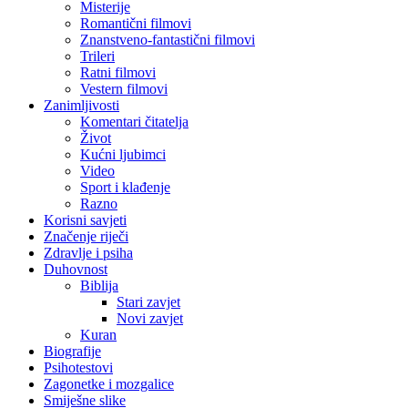
Misterije
Romantični filmovi
Znanstveno-fantastični filmovi
Trileri
Ratni filmovi
Vestern filmovi
Zanimljivosti
Komentari čitatelja
Život
Kućni ljubimci
Video
Sport i klađenje
Razno
Korisni savjeti
Značenje riječi
Zdravlje i psiha
Duhovnost
Biblija
Stari zavjet
Novi zavjet
Kuran
Biografije
Psihotestovi
Zagonetke i mozgalice
Smiješne slike