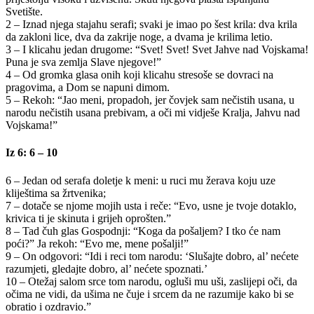
Svetište.
2 – Iznad njega stajahu serafi; svaki je imao po šest krila: dva krila
da zakloni lice, dva da zakrije noge, a dvama je krilima letio.
3 – I klicahu jedan drugome: “Svet! Svet! Svet Jahve nad Vojskama!
Puna je sva zemlja Slave njegove!”
4 – Od gromka glasa onih koji klicahu stresoše se dovraci na
pragovima, a Dom se napuni dimom.
5 – Rekoh: “Jao meni, propadoh, jer čovjek sam nečistih usana, u
narodu nečistih usana prebivam, a oči mi vidješe Kralja, Jahvu nad
Vojskama!”
Iz 6: 6 – 10
6 – Jedan od serafa doletje k meni: u ruci mu žerava koju uze
kliještima sa žrtvenika;
7 – dotače se njome mojih usta i reče: “Evo, usne je tvoje dotaklo,
krivica ti je skinuta i grijeh oprošten.”
8 – Tad čuh glas Gospodnji: “Koga da pošaljem? I tko će nam
poći?” Ja rekoh: “Evo me, mene pošalji!”
9 – On odgovori: “Idi i reci tom narodu: ‘Slušajte dobro, al’ nećete
razumjeti, gledajte dobro, al’ nećete spoznati.’
10 – Otežaj salom srce tom narodu, ogluši mu uši, zaslijepi oči, da
očima ne vidi, da ušima ne čuje i srcem da ne razumije kako bi se
obratio i ozdravio.”