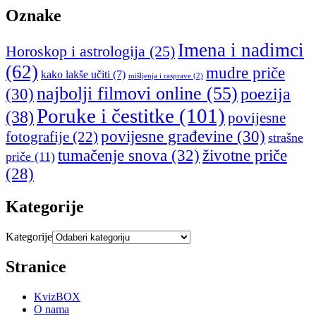
Oznake
Imena i nadimci
Horoskop i astrologija
(25)
(62)
mudre priče
kako lakše učiti
(7)
mišljenja i rasprave
(2)
najbolji filmovi online
(55)
poezija
(30)
Poruke i čestitke
(101)
(38)
povijesne
povijesne građevine
(30)
fotografije
(22)
strašne
tumačenje snova
(32)
životne priče
priče
(11)
(28)
Kategorije
Kategorije
Stranice
KvizBOX
O nama