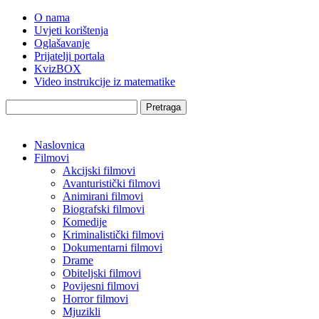
O nama
Uvjeti korištenja
Oglašavanje
Prijatelji portala
KvizBOX
Video instrukcije iz matematike
Pretraga
Naslovnica
Filmovi
Akcijski filmovi
Avanturistički filmovi
Animirani filmovi
Biografski filmovi
Komedije
Kriminalistički filmovi
Dokumentarni filmovi
Drame
Obiteljski filmovi
Povijesni filmovi
Horror filmovi
Mjuzikli