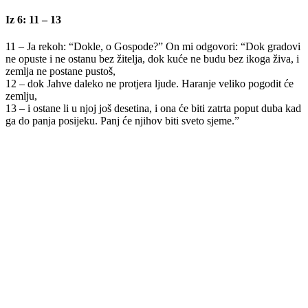
Iz 6: 11 – 13
11 – Ja rekoh: “Dokle, o Gospode?” On mi odgovori: “Dok gradovi
ne opuste i ne ostanu bez žitelja, dok kuće ne budu bez ikoga živa, i
zemlja ne postane pustoš,
12 – dok Jahve daleko ne protjera ljude. Haranje veliko pogodit će
zemlju,
13 – i ostane li u njoj još desetina, i ona će biti zatrta poput duba kad
ga do panja posijeku. Panj će njihov biti sveto sjeme.”