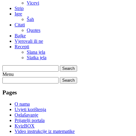
Vicevi
Strip
Igre
Šah
Citati
Quotes
Bajke
Vjerovali ili ne
Recepti
Slana jela
Slatka jela
Search
Menu
Search
Pages
O nama
Uvjeti korištenja
Oglašavanje
Prijatelji portala
KvizBOX
Video instrukcije iz matematike