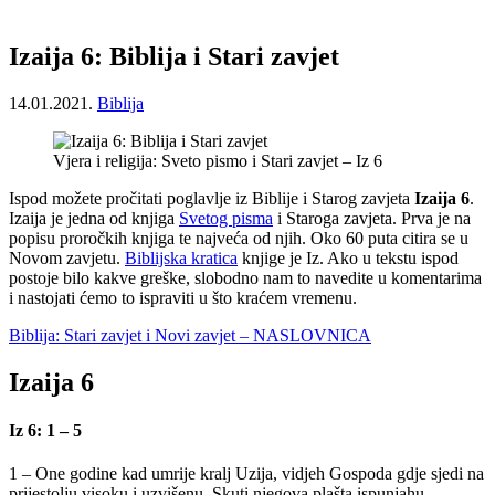
Izaija 6: Biblija i Stari zavjet
14.01.2021.
Biblija
Vjera i religija: Sveto pismo i Stari zavjet – Iz 6
Ispod možete pročitati poglavlje iz Biblije i Starog zavjeta
Izaija 6
.
Izaija je jedna od knjiga
Svetog pisma
i Staroga zavjeta. Prva je na
popisu proročkih knjiga te najveća od njih. Oko 60 puta citira se u
Novom zavjetu.
Biblijska kratica
knjige je Iz. Ako u tekstu ispod
postoje bilo kakve greške, slobodno nam to navedite u komentarima
i nastojati ćemo to ispraviti u što kraćem vremenu.
Biblija: Stari zavjet i Novi zavjet – NASLOVNICA
Izaija 6
Iz 6: 1 – 5
1 – One godine kad umrije kralj Uzija, vidjeh Gospoda gdje sjedi na
prijestolju visoku i uzvišenu. Skuti njegova plašta ispunjahu