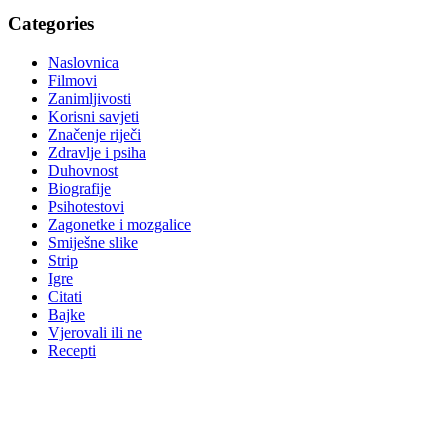
Categories
Naslovnica
Filmovi
Zanimljivosti
Korisni savjeti
Značenje riječi
Zdravlje i psiha
Duhovnost
Biografije
Psihotestovi
Zagonetke i mozgalice
Smiješne slike
Strip
Igre
Citati
Bajke
Vjerovali ili ne
Recepti