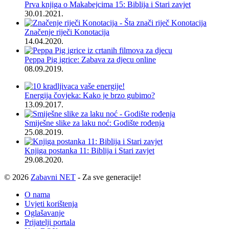
Prva knjiga o Makabejcima 15: Biblija i Stari zavjet
30.01.2021.
Značenje riječi Konotacija
14.04.2020.
Peppa Pig igrice: Zabava za djecu online
08.09.2019.
Energija čovjeka: Kako je brzo gubimo?
13.09.2017.
Smiješne slike za laku noć: Godište rođenja
25.08.2019.
Knjiga postanka 11: Biblija i Stari zavjet
29.08.2020.
© 2026
Zabavni NET
- Za sve generacije!
O nama
Uvjeti korištenja
Oglašavanje
Prijatelji portala