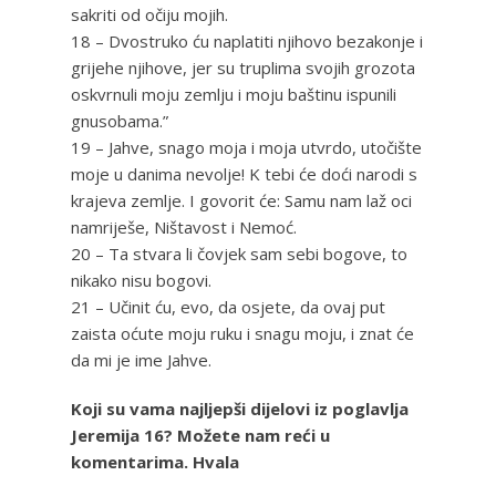
sakriti od očiju mojih.
18 – Dvostruko ću naplatiti njihovo bezakonje i
grijehe njihove, jer su truplima svojih grozota
oskvrnuli moju zemlju i moju baštinu ispunili
gnusobama.”
19 – Jahve, snago moja i moja utvrdo, utočište
moje u danima nevolje! K tebi će doći narodi s
krajeva zemlje. I govorit će: Samu nam laž oci
namriješe, Ništavost i Nemoć.
20 – Ta stvara li čovjek sam sebi bogove, to
nikako nisu bogovi.
21 – Učinit ću, evo, da osjete, da ovaj put
zaista oćute moju ruku i snagu moju, i znat će
da mi je ime Jahve.
Koji su vama najljepši dijelovi iz poglavlja
Jeremija 16? Možete nam reći u
komentarima. Hvala