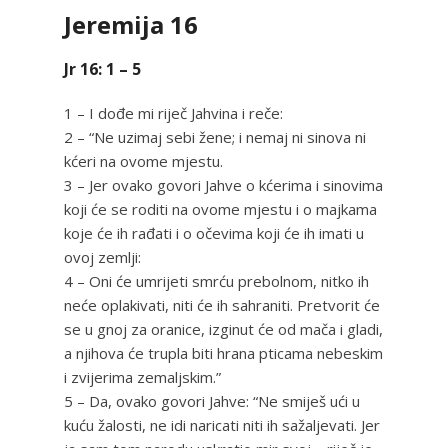
Jeremija 16
Jr 16: 1 – 5
1 – I dođe mi riječ Jahvina i reče:
2 – “Ne uzimaj sebi žene; i nemaj ni sinova ni
kćeri na ovome mjestu.
3 – Jer ovako govori Jahve o kćerima i sinovima
koji će se roditi na ovome mjestu i o majkama
koje će ih rađati i o očevima koji će ih imati u
ovoj zemlji:
4 – Oni će umrijeti smrću prebolnom, nitko ih
neće oplakivati, niti će ih sahraniti. Pretvorit će
se u gnoj za oranice, izginut će od mača i gladi,
a njihova će trupla biti hrana pticama nebeskim
i zvijerima zemaljskim.”
5 – Da, ovako govori Jahve: “Ne smiješ ući u
kuću žalosti, ne idi naricati niti ih sažaljevati. Jer