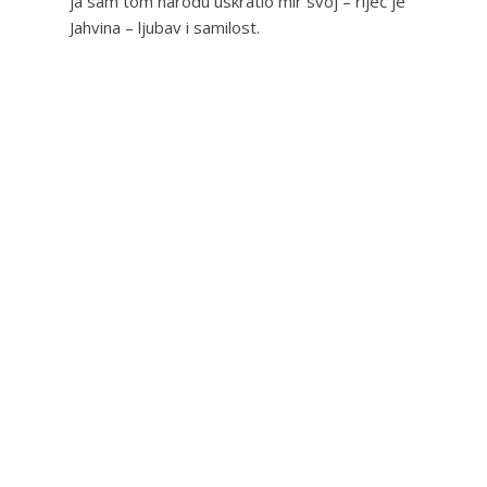
ja sam tom narodu uskratio mir svoj – riječ je
Jahvina – ljubav i samilost.