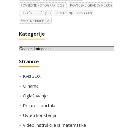
POVIJESNE FOTOGRAFIJE
(22)
POVIJESNE GRAĐEVINE
(30)
STRAŠNE PRIČE
(11)
TUMAČENJE SNOVA
(32)
ŽIVOTNE PRIČE
(28)
Kategorije
K
a
Stranice
t
e
KvizBOX
g
o
O nama
r
Oglašavanje
i
Prijatelji portala
j
e
Uvjeti korištenja
Video instrukcije iz matematike