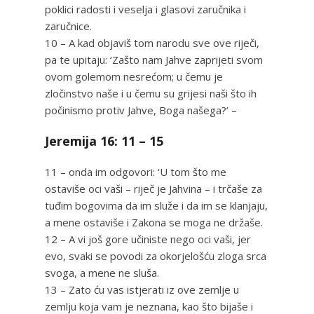
poklici radosti i veselja i glasovi zaručnika i
zaručnice.
10 – A kad objaviš tom narodu sve ove riječi,
pa te upitaju: ‘Zašto nam Jahve zaprijeti svom
ovom golemom nesrećom; u čemu je
zločinstvo naše i u čemu su grijesi naši što ih
počinismo protiv Jahve, Boga našega?’ –
Jeremija 16: 11 – 15
11 – onda im odgovori: ‘U tom što me
ostaviše oci vaši – riječ je Jahvina – i trčaše za
tuđim bogovima da im služe i da im se klanjaju,
a mene ostaviše i Zakona se moga ne držaše.
12 – A vi još gore učiniste nego oci vaši, jer
evo, svaki se povodi za okorjelošću zloga srca
svoga, a mene ne sluša.
13 – Zato ću vas istjerati iz ove zemlje u
zemlju koja vam je neznana, kao što bijaše i