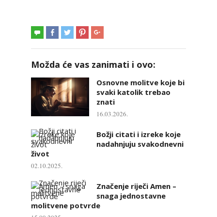
Možda će vas zanimati i ovo:
Osnovne molitve koje bi
svaki katolik trebao
znati
16.03.2026.
Božji citati i izreke koje
nadahnjuju svakodnevni
život
02.10.2025.
Značenje riječi Amen –
snaga jednostavne
molitvene potvrde