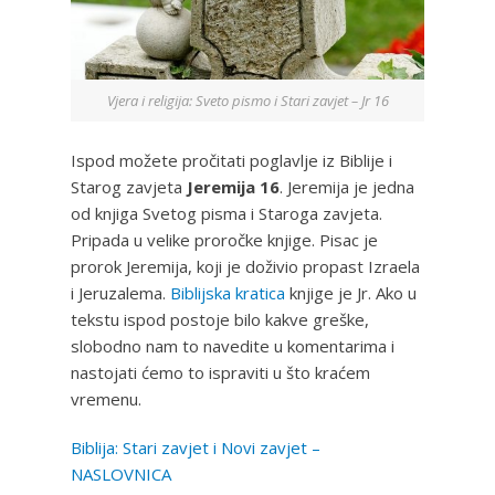
Vjera i religija: Sveto pismo i Stari zavjet – Jr 16
Ispod možete pročitati poglavlje iz Biblije i
Starog zavjeta
Jeremija 16
. Jeremija je jedna
od knjiga Svetog pisma i Staroga zavjeta.
Pripada u velike proročke knjige. Pisac je
prorok Jeremija, koji je doživio propast Izraela
i Jeruzalema.
Biblijska kratica
knjige je Jr. Ako u
tekstu ispod postoje bilo kakve greške,
slobodno nam to navedite u komentarima i
nastojati ćemo to ispraviti u što kraćem
vremenu.
Biblija: Stari zavjet i Novi zavjet –
NASLOVNICA