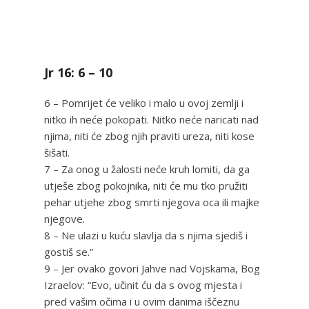
Jr 16: 6 – 10
6 – Pomrijet će veliko i malo u ovoj zemlji i
nitko ih neće pokopati. Nitko neće naricati nad
njima, niti će zbog njih praviti ureza, niti kose
šišati.
7 – Za onog u žalosti neće kruh lomiti, da ga
utješe zbog pokojnika, niti će mu tko pružiti
pehar utjehe zbog smrti njegova oca ili majke
njegove.
8 – Ne ulazi u kuću slavlja da s njima sjediš i
gostiš se.”
9 – Jer ovako govori Jahve nad Vojskama, Bog
Izraelov: “Evo, učinit ću da s ovog mjesta i
pred vašim očima i u ovim danima iščeznu