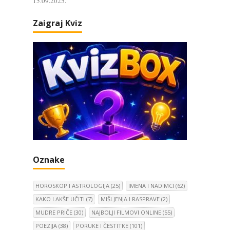
15.09.2025.
Zaigraj Kviz
Oznake
HOROSKOP I ASTROLOGIJA
(25)
IMENA I NADIMCI
(62)
KAKO LAKŠE UČITI
(7)
MIŠLJENJA I RASPRAVE
(2)
MUDRE PRIČE
(30)
NAJBOLJI FILMOVI ONLINE
(55)
POEZIJA
(38)
PORUKE I ČESTITKE
(101)