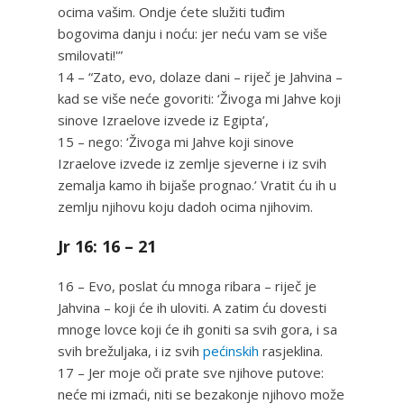
ocima vašim. Ondje ćete služiti tuđim
bogovima danju i noću: jer neću vam se više
smilovati!'”
14 – “Zato, evo, dolaze dani – riječ je Jahvina –
kad se više neće govoriti: ‘Živoga mi Jahve koji
sinove Izraelove izvede iz Egipta’,
15 – nego: ‘Živoga mi Jahve koji sinove
Izraelove izvede iz zemlje sjeverne i iz svih
zemalja kamo ih bijaše prognao.’ Vratit ću ih u
zemlju njihovu koju dadoh ocima njihovim.
Jr 16: 16 – 21
16 – Evo, poslat ću mnoga ribara – riječ je
Jahvina – koji će ih uloviti. A zatim ću dovesti
mnoge lovce koji će ih goniti sa svih gora, i sa
svih brežuljaka, i iz svih
pećinskih
rasjeklina.
17 – Jer moje oči prate sve njihove putove:
neće mi izmaći, niti se bezakonje njihovo može