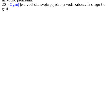
na kopno prelažahu.
20 –
Oganj
je u vodi silu svoju pojačao, a voda zaboravila snagu što
gasi.