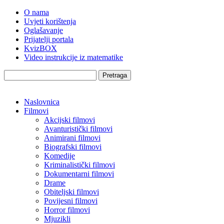
O nama
Uvjeti korištenja
Oglašavanje
Prijatelji portala
KvizBOX
Video instrukcije iz matematike
Pretraga
Naslovnica
Filmovi
Akcijski filmovi
Avanturistički filmovi
Animirani filmovi
Biografski filmovi
Komedije
Kriminalistički filmovi
Dokumentarni filmovi
Drame
Obiteljski filmovi
Povijesni filmovi
Horror filmovi
Mjuzikli