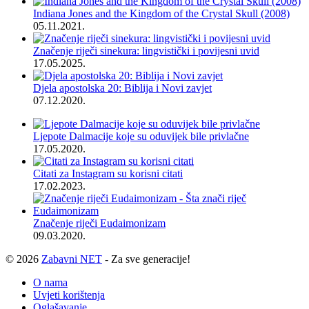
Indiana Jones and the Kingdom of the Crystal Skull (2008)
05.11.2021.
Značenje riječi sinekura: lingvistički i povijesni uvid
17.05.2025.
Djela apostolska 20: Biblija i Novi zavjet
07.12.2020.
Ljepote Dalmacije koje su oduvijek bile privlačne
17.05.2020.
Citati za Instagram su korisni citati
17.02.2023.
Značenje riječi Eudaimonizam
09.03.2020.
© 2026
Zabavni NET
- Za sve generacije!
O nama
Uvjeti korištenja
Oglašavanje