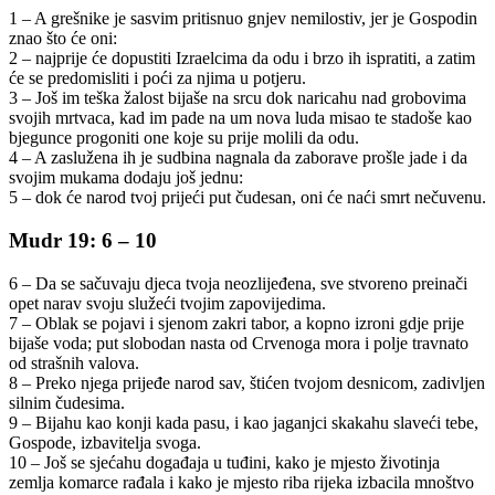
1 – A grešnike je sasvim pritisnuo gnjev nemilostiv, jer je Gospodin
znao što će oni:
2 – najprije će dopustiti Izraelcima da odu i brzo ih ispratiti, a zatim
će se predomisliti i poći za njima u potjeru.
3 – Još im teška žalost bijaše na srcu dok naricahu nad grobovima
svojih mrtvaca, kad im pade na um nova luda misao te stadoše kao
bjegunce progoniti one koje su prije molili da odu.
4 – A zaslužena ih je sudbina nagnala da zaborave prošle jade i da
svojim mukama dodaju još jednu:
5 – dok će narod tvoj prijeći put čudesan, oni će naći smrt nečuvenu.
Mudr 19: 6 – 10
6 – Da se sačuvaju djeca tvoja neozlijeđena, sve stvoreno preinači
opet narav svoju služeći tvojim zapovijedima.
7 – Oblak se pojavi i sjenom zakri tabor, a kopno izroni gdje prije
bijaše voda; put slobodan nasta od Crvenoga mora i polje travnato
od strašnih valova.
8 – Preko njega prijeđe narod sav, štićen tvojom desnicom, zadivljen
silnim čudesima.
9 – Bijahu kao konji kada pasu, i kao jaganjci skakahu slaveći tebe,
Gospode, izbavitelja svoga.
10 – Još se sjećahu događaja u tuđini, kako je mjesto životinja
zemlja komarce rađala i kako je mjesto riba rijeka izbacila mnoštvo