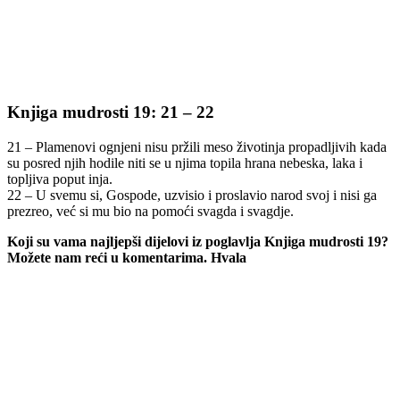
Knjiga mudrosti 19: 21 – 22
21 – Plamenovi ognjeni nisu pržili meso životinja propadljivih kada
su posred njih hodile niti se u njima topila hrana nebeska, laka i
topljiva poput inja.
22 – U svemu si, Gospode, uzvisio i proslavio narod svoj i nisi ga
prezreo, već si mu bio na pomoći svagda i svagdje.
Koji su vama najljepši dijelovi iz poglavlja Knjiga mudrosti 19?
Možete nam reći u komentarima. Hvala