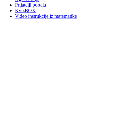
Prijatelji portala
KvizBOX
Video instrukcije iz matematike