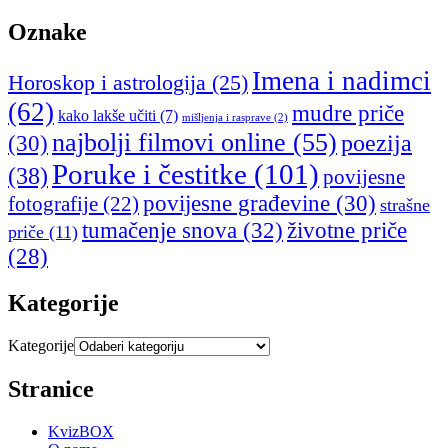
Oznake
Imena i nadimci
Horoskop i astrologija
(25)
(62)
mudre priče
kako lakše učiti
(7)
mišljenja i rasprave
(2)
najbolji filmovi online
(55)
poezija
(30)
Poruke i čestitke
(101)
(38)
povijesne
povijesne građevine
(30)
fotografije
(22)
strašne
tumačenje snova
(32)
životne priče
priče
(11)
(28)
Kategorije
Kategorije
Stranice
KvizBOX