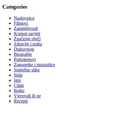
Categories
Naslovnica
Filmovi
Zanimljivosti
Korisni savjeti
Značenje riječi
Zdravlje i psiha
Duhovnost
Biografije
Psihotestovi
Zagonetke i mozgalice
Smiješne slike
Strip
Igre
Citati
Bajke
Vjerovali ili ne
Recepti