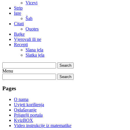
Vicevi
Strip
Igre
Šah
Citati
Quotes
Bajke
Vjerovali ili ne
Recepti
Slana jela
Slatka jela
Search
Menu
Search
Pages
O nama
Uvjeti korištenja
Oglašavanje
Prijatelji portala
KvizBOX
Video instrukcije iz matematike