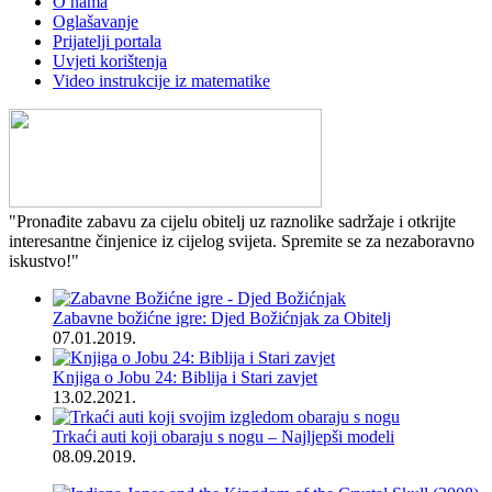
O nama
Oglašavanje
Prijatelji portala
Uvjeti korištenja
Video instrukcije iz matematike
"Pronađite zabavu za cijelu obitelj uz raznolike sadržaje i otkrijte
interesantne činjenice iz cijelog svijeta. Spremite se za nezaboravno
iskustvo!"
Zabavne božićne igre: Djed Božićnjak za Obitelj
07.01.2019.
Knjiga o Jobu 24: Biblija i Stari zavjet
13.02.2021.
Trkaći auti koji obaraju s nogu – Najljepši modeli
08.09.2019.