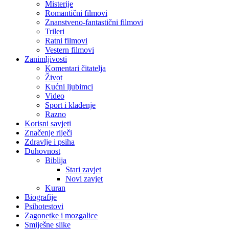
Misterije
Romantični filmovi
Znanstveno-fantastični filmovi
Trileri
Ratni filmovi
Vestern filmovi
Zanimljivosti
Komentari čitatelja
Život
Kućni ljubimci
Video
Sport i klađenje
Razno
Korisni savjeti
Značenje riječi
Zdravlje i psiha
Duhovnost
Biblija
Stari zavjet
Novi zavjet
Kuran
Biografije
Psihotestovi
Zagonetke i mozgalice
Smiješne slike