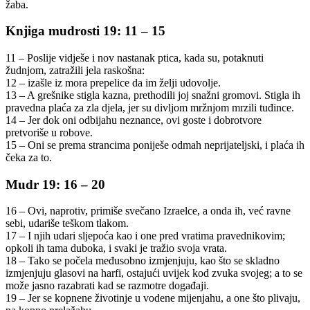
žaba.
Knjiga mudrosti 19: 11 – 15
11 – Poslije vidješe i nov nastanak ptica, kada su, potaknuti
žudnjom, zatražili jela raskošna:
12 – izašle iz mora prepelice da im želji udovolje.
13 – A grešnike stigla kazna, prethodili joj snažni gromovi. Stigla ih
pravedna plaća za zla djela, jer su divljom mržnjom mrzili tuđince.
14 – Jer dok oni odbijahu neznance, ovi goste i dobrotvore
pretvoriše u robove.
15 – Oni se prema strancima poniješe odmah neprijateljski, i plaća ih
čeka za to.
Mudr 19: 16 – 20
16 – Ovi, naprotiv, primiše svečano Izraelce, a onda ih, već ravne
sebi, udariše teškom tlakom.
17 – I njih udari sljepoća kao i one pred vratima pravednikovim;
opkoli ih tama duboka, i svaki je tražio svoja vrata.
18 – Tako se počela međusobno izmjenjuju, kao što se skladno
izmjenjuju glasovi na harfi, ostajući uvijek kod zvuka svojeg; a to se
može jasno razabrati kad se razmotre događaji.
19 – Jer se kopnene životinje u vodene mijenjahu, a one što plivaju,