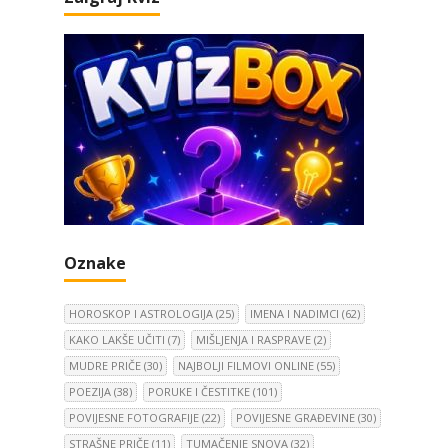
Oznake
HOROSKOP I ASTROLOGIJA
(25)
IMENA I NADIMCI
(62)
KAKO LAKŠE UČITI
(7)
MIŠLJENJA I RASPRAVE
(2)
MUDRE PRIČE
(30)
NAJBOLJI FILMOVI ONLINE
(55)
POEZIJA
(38)
PORUKE I ČESTITKE
(101)
POVIJESNE FOTOGRAFIJE
(22)
POVIJESNE GRAĐEVINE
(30)
STRAŠNE PRIČE
(11)
TUMAČENJE SNOVA
(32)