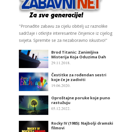
"Pronađite zabavu za cijelu obitelj uz raznolike
sadržaje i otkrijte interesantne činjenice iz cijelog
svijeta. Spremite se za nezaboravno iskustvo!"
Brod Titanic: Zanimljiva
Misterija Koja Oduzima Dah
29.11.2018.
Čestitke za rođendan sestri
koje će je zadiviti
19.06.2020.
Oproštajne poruke koje puno
rastužuju
05.12.2022.
Rocky IV (1985): Najbolji dramski
filmovi