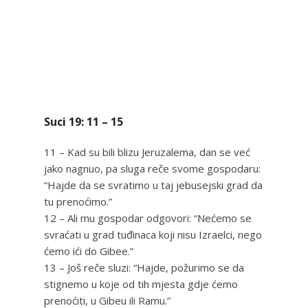
Suci 19: 11 – 15
11 – Kad su bili blizu Jeruzalema, dan se već
jako nagnuo, pa sluga reče svome gospodaru:
“Hajde da se svratimo u taj jebusejski grad da
tu prenoćimo.”
12 – Ali mu gospodar odgovori: “Nećemo se
svraćati u grad tuđinaca koji nisu Izraelci, nego
ćemo ići do Gibee.”
13 – Još reče sluzi: “Hajde, požurimo se da
stignemo u koje od tih mjesta gdje ćemo
prenoćiti, u Gibeu ili Ramu.”