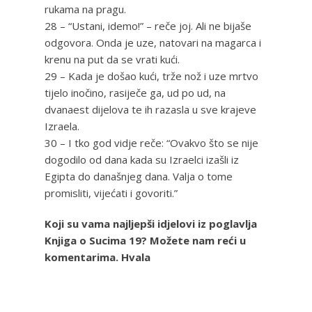
rukama na pragu.
28 – “Ustani, idemo!” – reče joj. Ali ne bijaše
odgovora. Onda je uze, natovari na magarca i
krenu na put da se vrati kući.
29 – Kada je došao kući, trže nož i uze mrtvo
tijelo inočino, rasiječe ga, ud po ud, na
dvanaest dijelova te ih razasla u sve krajeve
Izraela.
30 – I tko god vidje reče: “Ovakvo što se nije
dogodilo od dana kada su Izraelci izašli iz
Egipta do današnjeg dana. Valja o tome
promisliti, vijećati i govoriti.”
Koji su vama najljepši idjelovi iz poglavlja
Knjiga o Sucima 19? Možete nam reći u
komentarima. Hvala