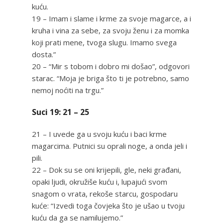
kuću.
19 – Imam i slame i krme za svoje magarce, a i
kruha i vina za sebe, za svoju ženu i za momka
koji prati mene, tvoga slugu. Imamo svega
dosta.”
20 – “Mir s tobom i dobro mi došao”, odgovori
starac. “Moja je briga što ti je potrebno, samo
nemoj noćiti na trgu.”
Suci 19: 21 – 25
21 – I uvede ga u svoju kuću i baci krme
magarcima. Putnici su oprali noge, a onda jeli i
pili.
22 – Dok su se oni krijepili, gle, neki građani,
opaki ljudi, okružiše kuću i, lupajući svom
snagom o vrata, rekoše starcu, gospodaru
kuće: “Izvedi toga čovjeka što je ušao u tvoju
kuću da ga se namilujemo.”