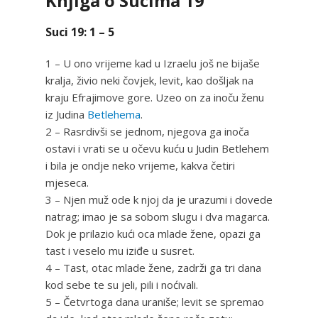
Knjiga o Sucima 19
Suci 19: 1 – 5
1 – U ono vrijeme kad u Izraelu još ne bijaše
kralja, živio neki čovjek, levit, kao došljak na
kraju Efrajimove gore. Uzeo on za inoču ženu
iz Judina
Betlehema
.
2 – Rasrdivši se jednom, njegova ga inoča
ostavi i vrati se u očevu kuću u Judin Betlehem
i bila je ondje neko vrijeme, kakva četiri
mjeseca.
3 – Njen muž ode k njoj da je urazumi i dovede
natrag; imao je sa sobom slugu i dva magarca.
Dok je prilazio kući oca mlade žene, opazi ga
tast i veselo mu iziđe u susret.
4 – Tast, otac mlade žene, zadrži ga tri dana
kod sebe te su jeli, pili i noćivali.
5 – Četvrtoga dana uraniše; levit se spremao