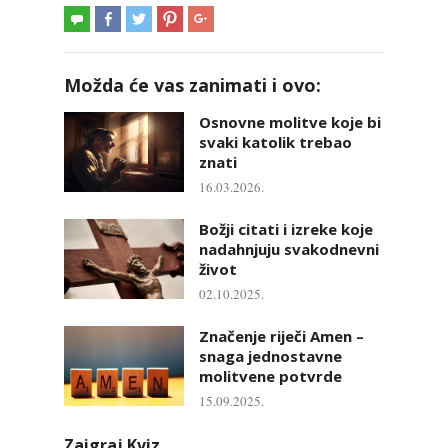
Možda će vas zanimati i ovo:
Osnovne molitve koje bi
svaki katolik trebao
znati
16.03.2026.
Božji citati i izreke koje
nadahnjuju svakodnevni
život
02.10.2025.
Značenje riječi Amen –
snaga jednostavne
molitvene potvrde
15.09.2025.
Zaigraj Kviz