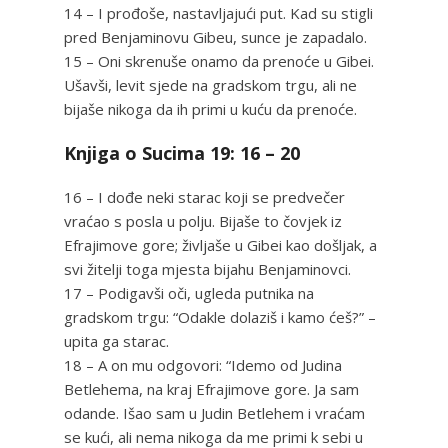
14 – I prođoše, nastavljajući put. Kad su stigli
pred Benjaminovu Gibeu, sunce je zapadalo.
15 – Oni skrenuše onamo da prenoće u Gibei.
Ušavši, levit sjede na gradskom trgu, ali ne
bijaše nikoga da ih primi u kuću da prenoće.
Knjiga o Sucima 19: 16 – 20
16 – I dođe neki starac koji se predvečer
vraćao s posla u polju. Bijaše to čovjek iz
Efrajimove gore; življaše u Gibei kao došljak, a
svi žitelji toga mjesta bijahu Benjaminovci.
17 – Podigavši oči, ugleda putnika na
gradskom trgu: “Odakle dolaziš i kamo ćeš?” –
upita ga starac.
18 – A on mu odgovori: “Idemo od Judina
Betlehema, na kraj Efrajimove gore. Ja sam
odande. Išao sam u Judin Betlehem i vraćam
se kući, ali nema nikoga da me primi k sebi u