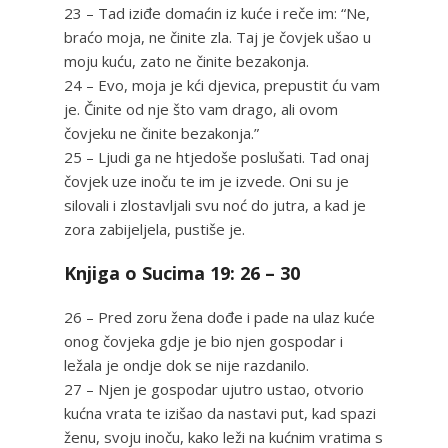
23 – Tad iziđe domaćin iz kuće i reče im: “Ne,
braćo moja, ne činite zla. Taj je čovjek ušao u
moju kuću, zato ne činite bezakonja.
24 – Evo, moja je kći djevica, prepustit ću vam
je. Činite od nje što vam drago, ali ovom
čovjeku ne činite bezakonja.”
25 – Ljudi ga ne htjedoše poslušati. Tad onaj
čovjek uze inoču te im je izvede. Oni su je
silovali i zlostavljali svu noć do jutra, a kad je
zora zabijeljela, pustiše je.
Knjiga o Sucima 19: 26 – 30
26 – Pred zoru žena dođe i pade na ulaz kuće
onog čovjeka gdje je bio njen gospodar i
ležala je ondje dok se nije razdanilo.
27 – Njen je gospodar ujutro ustao, otvorio
kućna vrata te izišao da nastavi put, kad spazi
ženu, svoju inoču, kako leži na kućnim vratima s