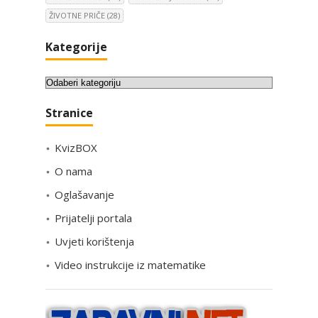
ŽIVOTNE PRIČE
(28)
Kategorije
K
a
Stranice
t
e
KvizBOX
g
o
O nama
r
Oglašavanje
i
Prijatelji portala
j
e
Uvjeti korištenja
Video instrukcije iz matematike