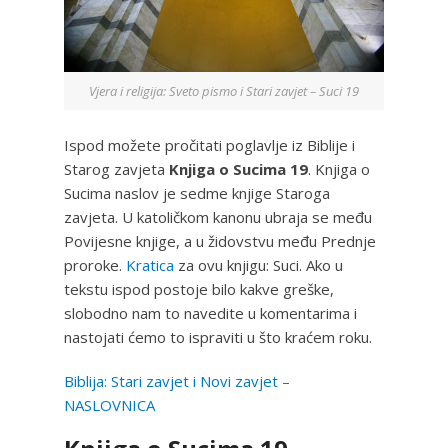
Vjera i religija: Sveto pismo i Stari zavjet – Suci 19
Ispod možete pročitati poglavlje iz Biblije i
Starog zavjeta
Knjiga o Sucima 19
. Knjiga o
Sucima naslov je sedme knjige Staroga
zavjeta. U katoličkom kanonu ubraja se među
Povijesne knjige, a u židovstvu među Prednje
proroke.
Kratica
za ovu knjigu: Suci. Ako u
tekstu ispod postoje bilo kakve greške,
slobodno nam to navedite u komentarima i
nastojati ćemo to ispraviti u što kraćem roku.
Biblija: Stari zavjet i Novi zavjet –
NASLOVNICA