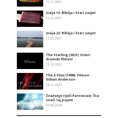
21.11.2021.
Izaija 13: Biblija i Stari zavjet
31.01.2021.
Izaija 22: Biblija i Stari zavjet
12.02.2021.
The Starling (2021): Dobri
dramski filmovi
21.10.2021.
The X Files (1998): Filmovi
Gillian Anderson
18.11.2021.
Značenje riječi Panteizam: Šta
znači taj pojam
07.06.2020.