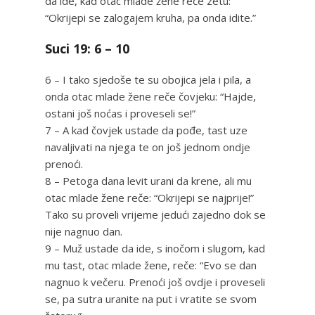
da ide, kad otac mlade žene reče zetu:
“Okrijepi se zalogajem kruha, pa onda idite.”
Suci 19: 6 – 10
6 – I tako sjedoše te su obojica jela i pila, a
onda otac mlade žene reče čovjeku: “Hajde,
ostani još noćas i proveseli se!”
7 – A kad čovjek ustade da pođe, tast uze
navaljivati na njega te on još jednom ondje
prenoći.
8 – Petoga dana levit urani da krene, ali mu
otac mlade žene reče: “Okrijepi se najprije!”
Tako su proveli vrijeme jedući zajedno dok se
nije nagnuo dan.
9 – Muž ustade da ide, s inočom i slugom, kad
mu tast, otac mlade žene, reče: “Evo se dan
nagnuo k večeru. Prenoći još ovdje i proveseli
se, pa sutra uranite na put i vratite se svom