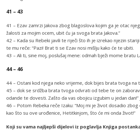
41 – 43
41 – Ezav zamrzi Jakova zbog blagoslova kojim ga je otac njeg
žalosti za mojim ocem, ubit ću ja svoga brata Jakova.”
42 – Kada su Rebeki javili te riječi što ih je izrekao njezin sta
te mu reče: “Pazi! Brat ti se Ezav nosi mišlju kako će te ubiti.
43 – Ali ti, sine moj, poslušaj mene: odmah bježi mome bratu 
44 – 46
44 – Ostani kod njega neko vrijeme, dok bijes brata tvoga na t
45 – dok se srdžba brata tvoga odvrati od tebe te on zaboravi š
odande te dovesti. Zašto da vas obojicu izgubim u jedan dan!”
46 – Potom Rebeka reče Izaku: “Moj mi je život dosadio zbog o
kao što su ove urođenice, Hetitkinjom, što će mi onda život!”
Koji su vama najljepši dijelovi iz poglavlja Knjiga post