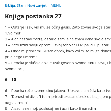
Biblija, Stari i Novi zavjet – MENU
Knjiga postanka 27
1 – Ostarje Izak, vid mu se očinji gasio. Zato zovne svoga star
“Evo me!”
2 – A on nastavi: “Vidiš, ostario sam, a ne znam dana svoje smrt
3 – Zato uzmi svoju opremu, svoj tobolac i luk, pa idi u pustaru i 
4 – Onda mi pripremi ukusan obrok, kako volim, te mi ga done
prije nego umrem.”
5 – Rebeka je slušala dok je Izak govorio svome sinu Ezavu, i ka
svome ocu,
6 – 10
6 – Rebeka reče svome sinu Jakovu: “Upravo sam čula kako tvo
7 – ‘Donesi mi divljači te mi priredi ukusan obrok da blagujem 
nego umrem.’
8 – A sad, sine moj, poslušaj me i učini kako ti naredim.