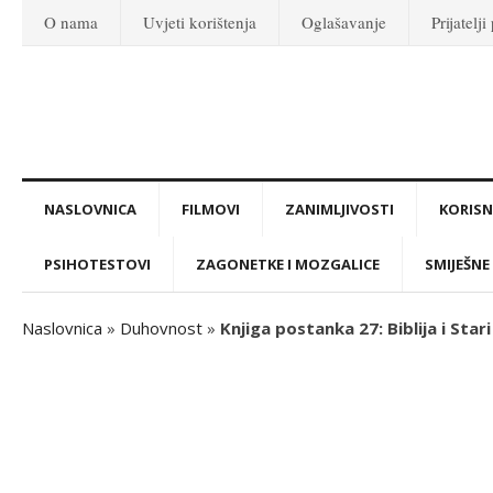
O nama
Uvjeti korištenja
Oglašavanje
Prijatelji
NASLOVNICA
FILMOVI
ZANIMLJIVOSTI
KORISNI
PSIHOTESTOVI
ZAGONETKE I MOZGALICE
SMIJEŠNE 
Naslovnica
»
Duhovnost
»
Knjiga postanka 27: Biblija i Stari