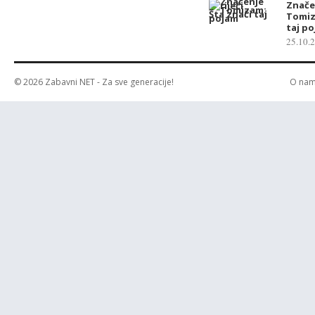
Značen
Tomiz
taj p
25.10.
© 2026
Zabavni NET
- Za sve generacije!
O na