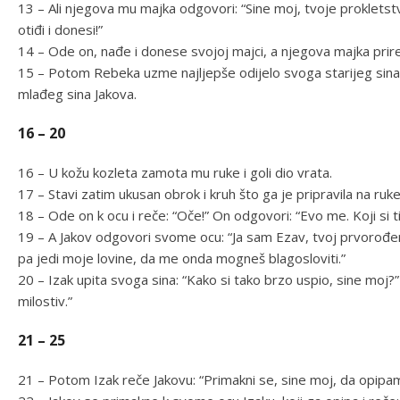
13 – Ali njegova mu majka odgovori: “Sine moj, tvoje proklet
otiđi i donesi!”
14 – Ode on, nađe i donese svojoj majci, a njegova majka prire
15 – Potom Rebeka uzme najljepše odijelo svoga starijeg sina 
mlađeg sina Jakova.
16 – 20
16 – U kožu kozleta zamota mu ruke i goli dio vrata.
17 – Stavi zatim ukusan obrok i kruh što ga je pripravila na ruk
18 – Ode on k ocu i reče: “Oče!” On odgovori: “Evo me. Koji si t
19 – A Jakov odgovori svome ocu: “Ja sam Ezav, tvoj prvorođena
pa jedi moje lovine, da me onda mogneš blagosloviti.”
20 – Izak upita svoga sina: “Kako si tako brzo uspio, sine moj?”
milostiv.”
21 – 25
21 – Potom Izak reče Jakovu: “Primakni se, sine moj, da opipam jesi