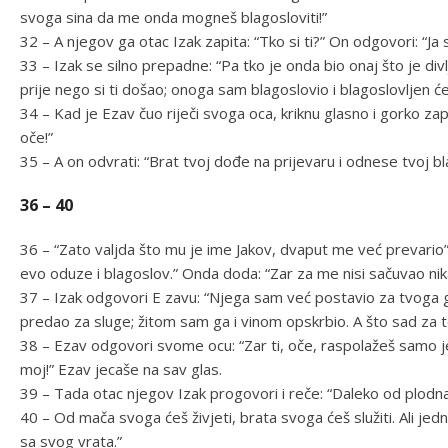
svoga sina da me onda mogneš blagosloviti!”
32 – A njegov ga otac Izak zapita: “Tko si ti?” On odgovori: “J
33 – Izak se silno prepadne: “Pa tko je onda bio onaj što je div
prije nego si ti došao; onoga sam blagoslovio i blagoslovljen će
34 – Kad je Ezav čuo riječi svoga oca, kriknu glasno i gorko z
oče!”
35 – A on odvrati: “Brat tvoj dođe na prijevaru i odnese tvoj bl
36 – 40
36 – “Zato valjda što mu je ime Jakov, dvaput me već prevario
evo oduze i blagoslov.” Onda doda: “Zar za me nisi sačuvao ni
37 – Izak odgovori E zavu: “Njega sam već postavio za tvoga
predao za sluge; žitom sam ga i vinom opskrbio. A što sad za t
38 – Ezav odgovori svome ocu: “Zar ti, oče, raspolažeš samo 
moj!” Ezav jecaše na sav glas.
39 – Tada otac njegov Izak progovori i reče: “Daleko od plodna
40 – Od mača svoga ćeš živjeti, brata svoga ćeš služiti. Ali je
sa svog vrata.”