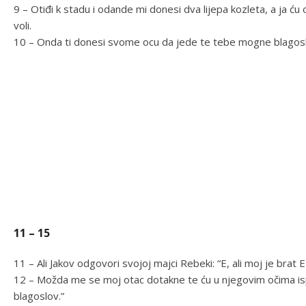
9 – Otiđi k stadu i odande mi donesi dva lijepa kozleta, a ja ću
voli.
10 – Onda ti donesi svome ocu da jede te tebe mogne blagoslo
11 – 15
11 – Ali Jakov odgovori svojoj majci Rebeki: “E, ali moj je brat 
12 – Možda me se moj otac dotakne te ću u njegovim očima ispas
blagoslov.”