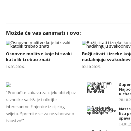
Možda će vas zanimati i ovo:
Osnovne molitve koje bi svaki
Božji citati i izreke koj
katolik trebao znati
nadahnjuju svakodnevn
16.03.2026.
02.10.2025.
Super
Najbol
"Pronađite zabavu za cijelu obitelj uz
Richa
raznolike sadržaje i otkrijte
20.10.
interesantne činjenice iz cijelog
Nasta
svijeta. Spremite se za nezaboravno
licu p
spava
iskustvo!"
14.01.