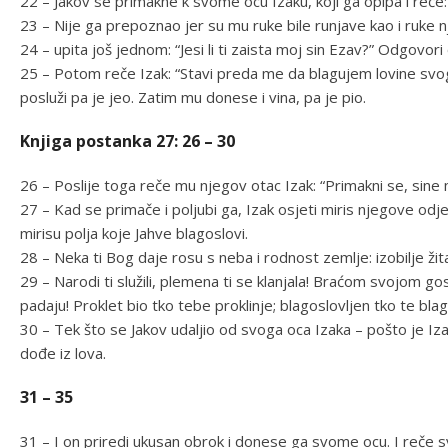
22 – Jakov se primakne k svome ocu Izaku, koji ga opipa i reče: 
23 – Nije ga prepoznao jer su mu ruke bile runjave kao i ruke n
24 – upita još jednom: “Jesi li ti zaista moj sin Ezav?” Odgovori
25 – Potom reče Izak: “Stavi preda me da blagujem lovine svog
posluži pa je jeo. Zatim mu donese i vina, pa je pio.
Knjiga postanka 27: 26 – 30
26 – Poslije toga reče mu njegov otac Izak: “Primakni se, sine m
27 – Kad se primače i poljubi ga, Izak osjeti miris njegove odje
mirisu polja koje Jahve blagoslovi.
28 – Neka ti Bog daje rosu s neba i rodnost zemlje: izobilje žit
29 – Narodi ti služili, plemena ti se klanjala! Braćom svojom g
padaju! Proklet bio tko tebe proklinje; blagoslovljen tko te blago
30 – Tek što se Jakov udaljio od svoga oca Izaka – pošto je Iz
dođe iz lova.
31 – 35
31 – I on priredi ukusan obrok i donese ga svome ocu. I reče s