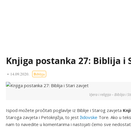
Knjiga postanka 27: Biblija i 
14.09.2020.
Biblija
Vjera i religija – Biblija i S
Ispod možete pročitati poglavlje iz Biblije i Starog zavjeta
Knj
Staroga zavjeta i Petoknjižja, to jest
židovske
Tore. Ako u teks
nam to navedite u komentarima i nastojati ćemo sve nedostatke